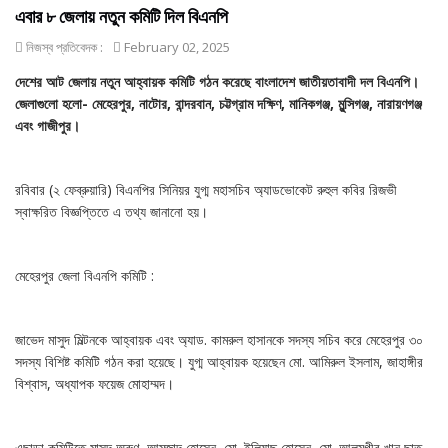
এবার ৮ জেলায় নতুন কমিটি দিল বিএনপি
নিজস্ব প্রতিবেদক :
February 02, 2025
দেশের আট জেলায় নতুন আহ্বায়ক কমিটি গঠন করেছে বাংলাদেশ জাতীয়তাবাদী দল বিএনপি।
জেলাগুলো হলো- মেহেরপুর, নাটোর, বান্দরবান, চট্টগ্রাম দক্ষিণ, মানিকগঞ্জ, মুন্সিগঞ্জ, নারায়ণগঞ্জ
এবং গাজীপুর।
রবিবার (২ ফেব্রুয়ারি) বিএনপির সিনিয়র যুগ্ম মহাসচিব অ্যাডভোকেট রুহুল কবির রিজভী
স্বাক্ষরিত বিজ্ঞপ্তিতে এ তথ্য জানানো হয়।
মেহেরপুর জেলা বিএনপি কমিটি :
জাভেদ মাসুদ মিল্টনকে আহ্বায়ক এবং অ্যাড. কামরুল হাসানকে সদস্য সচিব করে মেহেরপুর ৩০
সদস্য বিশিষ্ট কমিটি গঠন করা হয়েছে। যুগ্ম আহ্বায়ক হয়েছেন মো. আমিরুল ইসলাম, জাহাঙ্গীর
বিশ্বাস, অধ্যাপক ফয়েজ মোহাম্মদ।
এছাড়া কমিটিতে মাসুদ অরুণ, আমজাদ হোসেন, মো. ইলিয়াছ হোসেন, মো. আলমগীর খান ছাতু,