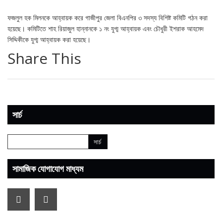
ফজলুল হক মিলনকে আহ্বায়ক করে গাজীপুর জেলা বিএনপির ৩ সদস্য বিশিষ্ট কমিটি গঠন করা
হয়েছে। কমিটিতে শাহ রিয়াজুল হান্নানকে ১ নং যুগ্ম আহ্বায়ক এবং চৌধুরী ইশরাক আহমেদ
সিদ্দিকীকে যুগ্ম আহ্বায়ক করা হয়েছে।
Share This
সার্চ
সামাজিক যোগাযোগ মাধ্যম