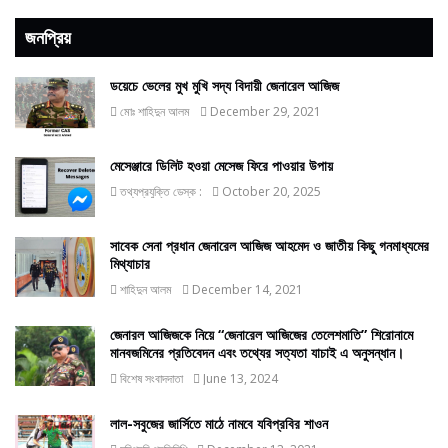
জনপ্রিয়
ডয়েচে ভেলের মুখ মুখি সদ্য বিদায়ী জেনারেল আজিজ
মোঃ শাহিদুন আলম
December 29, 2021
মেসেঞ্জারে ডিলিট হওয়া মেসেজ ফিরে পাওয়ার উপায়
তথ্যপ্রযুক্তি ডেস্ক :
October 20, 2025
সাবেক সেনা প্রধান জেনারেল আজিজ আহমেদ ও জাতীয় কিছু গনমাধ্যমের
মিথ্যাচার
শাহিদুন আলম
December 14, 2021
জেনারল আজিজকে নিয়ে “জেনারেল আজিজের তেলেশমাতি” শিরোনামে
মানবজমিনের প্রতিবেদন এবং তথ্যের সত্যতা যাচাই এ অনুসন্ধান।
বিশেষ সংবাদদাতা
June 13, 2024
লাল-সবুজের জার্সিতে মাঠে নামবে যবিপ্রবির শাওন