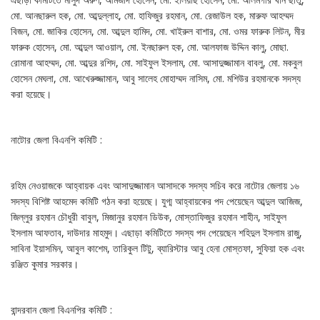
মো. আনছারুল হক, মো. আব্দুল্লাহ, মো. হাফিজুর রহমান, মো. রেজাউল হক, মারুফ আহম্মদ
বিজন, মো. জাকির হোসেন, মো. আব্দুল হামিদ, মো. খাইরুল বাশার, মো. ওমর ফারুক লিটন, মীর
ফারুক হোসেন, মো. আব্দুল আওয়াল, মো. ইনছারুল হক, মো. আলফাজ উদ্দিন কালু, মোছা.
রোমানা আহম্মদ, মো. আব্দুর রশিদ, মো. সাইফুল ইসলাম, মো. আসাদুজ্জামান বাবলু, মো. মকবুল
হোসেন মেঘলা, মো. আখেরুজ্জামান, আবু সালেহ মোহাম্মদ নাসিম, মো. মশিউর রহমানকে সদস্য
করা হয়েছে।
নাটোর জেলা বিএনপি কমিটি :
রহিম নেওয়াজকে আহ্বায়ক এবং আসাদুজ্জামান আসাদকে সদস্য সচিব করে নাটোর জেলায় ১৬
সদস্য বিশিষ্ট আহমেদ কমিটি গঠন করা হয়েছে। যুগ্ম আহ্বায়কের পদ পেয়েছেন আব্দুল আজিজ,
জিল্লুর রহমান চৌধুরী বাবুল, মিজানুর রহমান ডিউক, মোস্তাফিজুর রহমান শাহীন, সাইফুল
ইসলাম আফতাব, দাউদার মাহমুদ। এছাড়া কমিটিতে সদস্য পদ পেয়েছেন শহিদুল ইসলাম রাজু,
সাবিনা ইয়াসমিন, আবুল কাশেম, তারিকুল টিটু, ব্যারিস্টার আবু হেনা মোস্তফা, সুফিয়া হক এবং
রঞ্জিত কুমার সরকার।
বান্দরবান জেলা বিএনপির কমিটি :