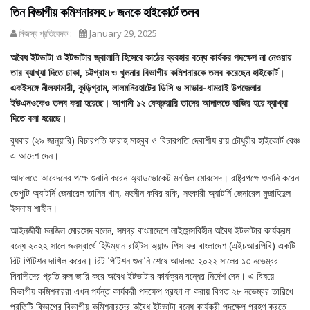
তিন বিভাগীয় কমিশনারসহ ৮ জনকে হাইকোর্টে তলব
নিজস্ব প্রতিবেদক :
January 29, 2025
অবৈধ ইটভাটা ও ইটভাটার জ্বালানি হিসেবে কাঠের ব্যবহার বন্ধে কার্যকর পদক্ষেপ না নেওয়ায়
তার ব্যাখ্যা দিতে ঢাকা, চট্টগ্রাম ও খুলনার বিভাগীয় কমিশনারকে তলব করেছেন হাইকোর্ট।
একইসঙ্গে নীলফামারী, কুড়িগ্রাম, লালমনিরহাটের ডিসি ও সাভার-ধামরাই উপজেলার
ইউএনওকেও তলব করা হয়েছে। আগামী ১২ ফেব্রুয়ারি তাদের আদালতে হাজির হয়ে ব্যাখ্যা
দিতে বলা হয়েছে।
বুধবার (২৯ জানুয়ারি) বিচারপতি ফারাহ মাহবুব ও বিচারপতি দেবাশীষ রায় চৌধুরীর হাইকোর্ট বেঞ্চ
এ আদেশ দেন।
আদালতে আবেদনের পক্ষে শুনানি করেন অ্যাডভোকেট মনজিল মোরসেদ। রাষ্ট্রপক্ষে শুনানি করেন
ডেপুটি অ্যাটর্নি জেনারেল তানিম খান, মহসীন কবির রকি, সহকারী অ্যাটর্নি জেনারেল মুজাহিদুল
ইসলাম শাহীন।
আইনজীবী মনজিল মোরসেদ বলেন, সমগ্র বাংলাদেশে লাইসেন্সবিহীন অবৈধ ইটভাটার কার্যক্রম
বন্ধে ২০২২ সালে জনস্বার্থে হিউম্যান রাইটস অ্যান্ড পিস ফর বাংলাদেশ (এইচআরপিবি) একটি
রিট পিটিশন দাখিল করেন। রিট পিটিশন শুনানি শেষে আদালত ২০২২ সালের ১৩ নভেম্বর
বিবাদীদের প্রতি রুল জারি করে অবৈধ ইটভাটার কার্যক্রম বন্ধের নির্দেশ দেন। এ বিষয়ে
বিভাগীয় কমিশনাররা এখন পর্যন্ত কার্যকরী পদক্ষেপ গ্রহণ না করায় বিগত ২৮ নভেম্বর তারিখে
প্রতিটি বিভাগের বিভাগীয় কমিশনারদের অবৈধ ইটভাটা বন্ধে কার্যকরী পদক্ষেপ গ্রহণ করতে