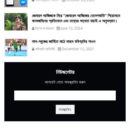
জেনারল আজিজকে নিয়ে “জেনারেল আজিজের তেলেশমাতি” শিরোনামে
মানবজমিনের প্রতিবেদন এবং তথ্যের সত্যতা যাচাই এ অনুসন্ধান।
বিশেষ সংবাদদাতা
June 13, 2024
লাল-সবুজের জার্সিতে মাঠে নামবে যবিপ্রবির শাওন
যবিপ্রবি প্রতিনিধি
December 12, 2021
নিউজলেটার
আপডেট পেতে সাবস্ক্রাইব করুন