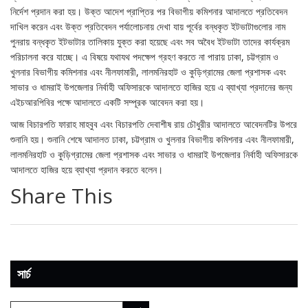
নির্দেশ প্রদান করা হয়। উক্ত আদেশ প্রাপ্তির পর বিভাগীয় কমিশনার আদালতে প্রতিবেদন
দাখিল করেন এবং উক্ত প্রতিবেদন পর্যালোচনায় দেখা যায় পূর্বের বন্ধকৃত ইটভাটাগুলোর নাম
পুনরায় বন্ধকৃত ইটভাটার তালিকায় যুক্ত করা হয়েছে এবং সব অবৈধ ইটভাটা তাদের কার্যক্রম
পরিচালনা করে যাচ্ছে। এ বিষয়ে যথাযথ পদক্ষেপ গ্রহণ করতে না পারায় ঢাকা, চট্টগ্রাম ও
খুলনার বিভাগীয় কমিশনার এবং নীলফামারী, লালমনিরহাট ও কুড়িগ্রামের জেলা প্রশাসক এবং
সাভার ও ধামরাই উপজেলার নির্বাহী অফিসারকে আদালতে হাজির হয়ে এ ব্যাখ্যা প্রদানের জন্য
এইচআরপিবির পক্ষে আদালতে একটি সম্পূরক আবেদন করা হয়।
আজ বিচারপতি ফারাহ মাহবুব এবং বিচারপতি দেবাশীষ রায় চৌধুরীর আদালতে আবেদনটির উপরে
শুনানি হয়। শুনানি শেষে আদালত ঢাকা, চট্টগ্রাম ও খুলনার বিভাগীয় কমিশনার এবং নীলফামারী,
লালমনিরহাট ও কুড়িগ্রামের জেলা প্রশাসক এবং সাভার ও ধামরাই উপজেলার নির্বাহী অফিসারকে
আদালতে হাজির হয়ে ব্যাখ্যা প্রদান করতে বলেন।
Share This
সার্চ