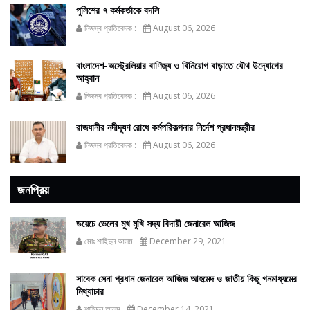
পুলিশের ৭ কর্মকর্তাকে বদলি
নিজস্ব প্রতিবেদক :
August 06, 2026
বাংলাদেশ-অস্ট্রেলিয়ার বাণিজ্য ও বিনিয়োগ বাড়াতে যৌথ উদ্যোগের
আহ্বান
নিজস্ব প্রতিবেদক :
August 06, 2026
রাজধানীর নদীদূষণ রোধে কর্মপরিকল্পনার নির্দেশ প্রধানমন্ত্রীর
নিজস্ব প্রতিবেদক :
August 06, 2026
জনপ্রিয়
ডয়েচে ভেলের মুখ মুখি সদ্য বিদায়ী জেনারেল আজিজ
মোঃ শাহিদুন আলম
December 29, 2021
সাবেক সেনা প্রধান জেনারেল আজিজ আহমেদ ও জাতীয় কিছু গনমাধ্যমের
মিথ্যাচার
শাহিদুন আলম
December 14, 2021