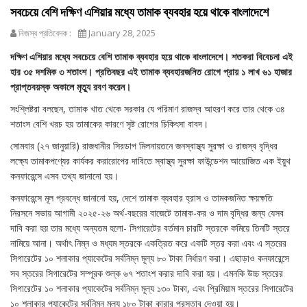
সবচেয়ে বেশি দক্ষিণ এশিয়ার মধ্যে তামাক ব্যবহার হয়ে থাকে বাংলাদেশে
নিজস্ব প্রতিবেদক :
January 28, 2025
দক্ষিণ এশিয়ার মধ্যে সবচেয়ে বেশি তামাক ব্যবহার হয়ে থাকে বাংলাদেশে। শতকরা বিবেচনা এই
হার ৩৫ দশমিক ৩ শতাংশ। প্রতিবছর এই তামাক ব্যবহারজনিত রোগে প্রায় ১ লাখ ৬১ হাজার
প্রাপ্তবয়স্ক অকালে মৃত্যু রবণ করেন।
সংশ্লিষ্টরা বলছেন, তামাক খাত থেকে সরকার যে পরিমাণ রাজস্ব আহরণ করে তার থেকে ৩৪
শতাংস বেশি খরচ হয় তামাকের কারণে সৃষ্ট রোগের চিকিৎসা বাবদ।
সোমবার (২৭ জানুয়ারি) রাজধানীর সিরডাপ মিলনায়তনে জনস্বাস্থ্য সুরক্ষা ও রাজস্ব বৃদ্ধির
লক্ষ্যে তামাকপণ্যের কার্যকর করারোপের দাবিতে স্বাস্থ্য সুরক্ষা ফাউন্ডেশন আয়োজিত এক ইয়ুথ
কনফারেন্সে এসব তথ্য জানানো হয়।
কনফারেন্সে মূল প্রবন্ধে জানানো হয়, দেশে তামাক ব্যবহার হ্রাস ও তামকজনিত ক্ষয়ক্ষতি
নিরসনে সভায় আগামী ২০২৫-২৬ অর্থ-বছরের বাজেটে তামাক-কর ও দাম বৃদ্ধির জন্য যেসব
দাবি করা হয় তার মধ্যে অন্যতম হলো- সিগারেটের বর্তমান চারটি স্তরকে কমিয়ে তিনটি স্তরে
নামিয়ে আনা। অর্থাৎ নিম্ন ও মধ্যম স্তরকে একত্রিত করে একটি স্তর করা এবং এ স্তরের
সিগারেটের ১০ শলাকার প্যাকেটের সর্বনিম্ন মূল্য ৮০ টাকা নির্ধারণ করা। এছাড়াও কনফারেন্সে
সব স্তরের সিগারেটের সম্পূরক শুল্ক ৬৭ শতাংশ করার দাবি করা হয়। এমনকি উচ্চ স্তরের
সিগারেটের ১০ শলাকার প্যাকেটের সর্বনিম্ন মূল্য ১৩০ টাকা, এবং প্রিমিয়াম স্তরের সিগারেটের
১০ শলাকার প্যাকেটের সর্বনিম্ন মূল্য ১৮০ টাকা কারার প্রস্তাব দেওয়া হয়।