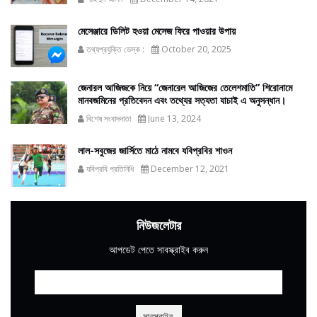
মেসেঞ্জারে ডিলিট হওয়া মেসেজ ফিরে পাওয়ার উপায়
তথ্যপ্রযুক্তি ডেস্ক :
October 20, 2025
জেনারল আজিজকে নিয়ে “জেনারেল আজিজের তেলেশমাতি” শিরোনামে
মানবজমিনের প্রতিবেদন এবং তথ্যের সত্যতা যাচাই এ অনুসন্ধান।
বিশেষ সংবাদদাতা
June 13, 2024
লাল-সবুজের জার্সিতে মাঠে নামবে যবিপ্রবির শাওন
যবিপ্রবি প্রতিনিধি
December 12, 2021
নিউজলেটার
আপডেট পেতে সাবস্ক্রাইব করুন