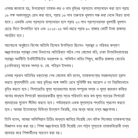
এসময় জানানো হয়, উপরোক্ত তামাক-কর ও দাম বৃদ্ধির প্রস্তাব বাস্তবায়ন করা হলে প্রায়
১৬ লক্ষ অকালমৃত্যু রোধ করা যাবে, প্রায় ১৬ লাখ তরুণকে ধূমপান শুরু করা থেকে বিরত রাখা
যাবে। এমনকি এসব প্রস্তাব বাস্তবায়ন হলে প্রায় ২৩ লাখ প্রাপ্তবয়স্ক ধূমপায়ী ধূমপান
ছেড়ে দিতে উৎসাহিত হবে এবং ২০২৫-২৬ অর্থ-বছরে প্রায় ৬০ হাজার কোটি টাকা রাজস্ব
আহরিত হবে।
আলোচনা অনুষ্ঠানে বিশেষ অতিথি হিসেবে উপস্থিত ছিলেন- স্বাস্থ্য ও পরিবার কল্যাণ
মন্ত্রণালয়ের স্বাস্থ্য সেবা বিভাগের অতিরিক্ত সচিব শেখ মোমেনা মনি, ঢাকা বিশ্ববিদ্যালয়ের
স্বাস্থ্য অর্থনীতি ইনস্টিটিউটের অধ্যাপক ড. শাফিউন নাহিন শিমুল, জাতীয় রাজস্ব বোর্ডের
(এনবিআর) সাবেক সদস্য ড. মো. শহিদুল ইসলাম।
এসময় প্রধান অতিথির বক্তব্যে শেখ মোমেনা মনি বলেন, তামাকপণ্যের সহজলভ্যতা হ্রাস
করতে মূল্যস্ফীতি এবং আয় বৃদ্ধির সঙ্গে সঙ্গতি রেখে সুনির্দিষ্ট কর আরোপ ও তা নিয়মিতভাবে
বৃদ্ধি করতে হবে। সিগারেটের মূল্য স্তরগুলোর মধ্যে সম্পূরক শুল্ক ও মূল্য ব্যবধান কমিয়ে
আনার মাধ্যমে সিগারেট ব্যবহারকারীর মূল্য স্তর পরিবর্তন করে কম মূল্য স্তরের সিগারেট
ব্যবহারের সুযোগ সীমিত করতে হবে। পর্যায়ক্রমে একক মূল্যস্তর পদ্ধতির প্রচলন করতে
হবে। আমরা ইতোমধ্যে বিভিন্ন উদ্যোগ নিয়েছি, তার মধ্যে আছে তথ্য মন্ত্রণালয়।
তিনি বলেন, আমরা অফিসিয়াল চিঠির মাধ্যমে জানিয়ে দিয়েছি যেন নাটক সিনেমায় তামাকপণ্যের
বিজ্ঞাপন বন্ধ করা হয়। শিক্ষা মন্ত্রণালয়ে চিঠি দিয়েছি যেন পাঠ্য পুস্তকে তামাকবিরোধী তথ্য
ব্যবহার করে শিক্ষার্থীদের সচেতন করা হয়।