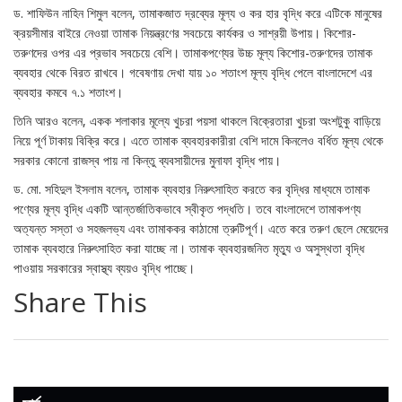
ড. শাফিউন নাহিন শিমুল বলেন, তামাকজাত দ্রব্যের মূল্য ও কর হার বৃদ্ধি করে এটিকে মানুষের
ক্রয়সীমার বাইরে নেওয়া তামাক নিয়ন্ত্রণের সবচেয়ে কার্যকর ও সাশ্রয়ী উপায়। কিশোর-
তরুণদের ওপর এর প্রভাব সবচেয়ে বেশি। তামাকপণ্যের উচ্চ মূল্য কিশোর-তরুণদের তামাক
ব্যবহার থেকে বিরত রাখবে। গবেষণায় দেখা যায় ১০ শতাংশ মূল্য বৃদ্ধি পেলে বাংলাদেশে এর
ব্যবহার কমবে ৭.১ শতাংশ।
তিনি আরও বলেন, একক শলাকার মূল্যে খুচরা পয়সা থাকলে বিক্রেতারা খুচরা অংশটুকু বাড়িয়ে
নিয়ে পূর্ণ টাকায় বিক্রি করে। এতে তামাক ব্যবহারকারীরা বেশি দামে কিনলেও বর্ধিত মূল্য থেকে
সরকার কোনো রাজস্ব পায় না কিন্তু ব্যবসায়ীদের মুনাফা বৃদ্ধি পায়।
ড. মো. সহিদুল ইসলাম বলেন, তামাক ব্যবহার নিরুৎসাহিত করতে কর বৃদ্ধির মাধ্যমে তামাক
পণ্যের মূল্য বৃদ্ধি একটি আন্তর্জাতিকভাবে স্বীকৃত পদ্ধতি। তবে বাংলাদেশে তামাকপণ্য
অত্যন্ত সস্তা ও সহজলভ্য এবং তামাককর কাঠামো ত্রুটিপূর্ণ। এতে করে তরুণ ছেলে মেয়েদের
তামাক ব্যবহারে নিরুৎসাহিত করা যাচ্ছে না। তামাক ব্যবহারজনিত মৃত্যু ও অসুস্থতা বৃদ্ধি
পাওয়ায় সরকারের স্বাস্থ্য ব্যয়ও বৃদ্ধি পাচ্ছে।
Share This