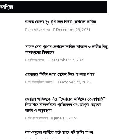
জনপ্রিয়
ডয়েচে ভেলের মুখ মুখি সদ্য বিদায়ী জেনারেল আজিজ
মোঃ শাহিদুন আলম
December 29, 2021
সাবেক সেনা প্রধান জেনারেল আজিজ আহমেদ ও জাতীয় কিছু
গনমাধ্যমের মিথ্যাচার
শাহিদুন আলম
December 14, 2021
মেসেঞ্জারে ডিলিট হওয়া মেসেজ ফিরে পাওয়ার উপায়
তথ্যপ্রযুক্তি ডেস্ক :
October 20, 2025
জেনারল আজিজকে নিয়ে “জেনারেল আজিজের তেলেশমাতি”
শিরোনামে মানবজমিনের প্রতিবেদন এবং তথ্যের সত্যতা
যাচাই এ অনুসন্ধান।
বিশেষ সংবাদদাতা
June 13, 2024
লাল-সবুজের জার্সিতে মাঠে নামবে যবিপ্রবির শাওন