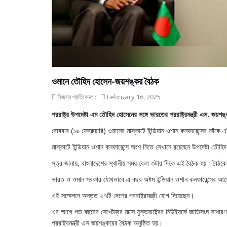
ওমানে তৌহিদ হোসেন-জয়শঙ্কর বৈঠক
নিজস্ব প্রতিবেদক :
February 16, 2025
পররাষ্ট্র উপদেষ্টা এম তৌহিদ হোসেনের সঙ্গে ভারতের পররাষ্ট্রমন্ত্রী এস. জয়
রোববার (১৬ ফেব্রুয়ারি) ওমানের মাস্কাটে ইন্ডিয়ান ওশান কনফারেন্সের ফাঁকে 
মাস্কাটে ইন্ডিয়ান ওশান কনফারেন্সে অংশ নিতে সেখানে রয়েছেন উপদেষ্টা তৌহ
সূত্র জানায়, বাংলাদেশের স্থানীয় সময় বেলা ৩টার দিকে এই বৈঠক হয়। বৈঠক
ভারত ও ওমান সরকার যৌথভাবে এ বছর অষ্টম ইন্ডিয়ান ওশান কনফারেন্সের 
এই সম্মেলনে অন্তত ২৭টি দেশের পররাষ্ট্রমন্ত্রী যোগ দিয়েছেন।
এর আগে গত বছরের সেপ্টেম্বর মাসে যুক্তরাষ্ট্রের নিউইয়র্কে জাতিসংঘ সাধার
পররাষ্ট্রমন্ত্রী এস জয়শঙ্করের বৈঠক অনুষ্ঠিত হয়।