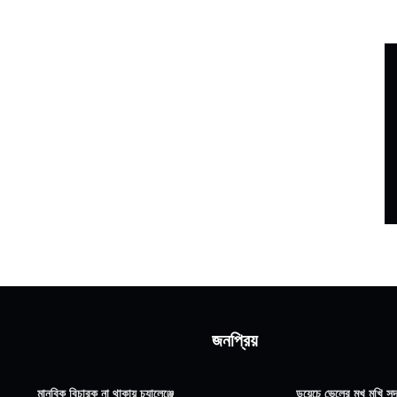
জনপ্রিয়
মানবিক বিচারক না থাকায় চ্যালেঞ্জে
ডয়েচে ভেলের মুখ মুখি সদ্