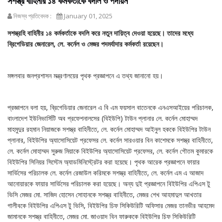
সশস্ত্র বাহিনীর ১৪ কর্মকর্তাকে বদলি ও পদায়ন
নিজস্ব প্রতিবেদক :
January 01, 2025
সশস্ত্রহি বাহিনীর ১৪ কর্মকর্তাকে বদলি করে নতুন দায়িত্ব দেওয়া হয়েছে। তাদের মধ্যে
ব্রিগেডিয়ার জেনারেল, লে. কর্নেল ও মেজর পদমর্যাদার কর্মকর্তা রয়েছেন।
মঙ্গলবার জনপ্রশাসন মন্ত্রণালয়ের পৃথক প্রজ্ঞাপনে এ তথ্য জানানো হয়।
প্রজ্ঞাপনে বলা হয়, ব্রিগেডিয়ার জেনারেল এ বি এম ফয়সাল বাতেনকে এনএসআইয়ের পরিচালক,
বাংলাদেশ ইউনিভার্সিটি অব প্রফেশনালসের (বিইউপি) টাউন প্লানার লে. কর্নেল মোহাম্মদ
মাহমুদুর রহমান নিয়াজকে সশস্ত্র বাহিনীতে, লে. কর্নেল মোহাম্মদ আইনুল হককে বিইউপির টাউন
প্লানার, বিইউপির অ্যাসোসিয়েট প্রফেসর লে. কর্নেল সারওয়ার বিন কাশেমকে সশস্ত্র বাহিনীতে,
লে. কর্নেল মোহাম্মদ সুরুজ মিয়াকে বিইউপির অ্যাসোসিয়েট প্রফেসর, লে. কর্নেল গৌতম কুমারকে
বিইউপির সিনিয়র সিস্টেম অ্যাডমিনিস্ট্রেটর করা হয়েছে। পৃথক আরেক প্রজ্ঞাপনে ফায়ার
সার্ভিসের পরিচালক লে. কর্নেল রেজাউল করিমকে সশস্ত্র বাহিনীতে, লে. কর্নেল এম এ আজাদ
আনোয়ারকে ফায়ার সার্ভিসের পরিচালক করা হয়েছে। অন্য দুই প্রজ্ঞাপনে বিইউপির এপিএস টু
ভিসি মেজর মো. সাজিদ হোসেন সোহানকে সশস্ত্র বাহিনীতে, মেজর শেখ আহমাদুল আখতার
গালীবকে বিইউপির এপিএস টু ভিসি, বিইউপির চিফ সিকিউরিটি অফিসার মেজর তানভীর আহমেদ
জামানকে সশস্ত্র বাহিনীতে, মেজর মো. জাওয়াদ বিন ফারুককে বিইউপির চিফ সিকিউরিটি