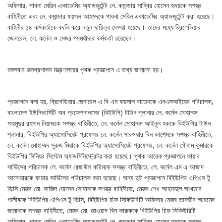
অফিসার, পাবনা মেরিন একাডেমির অ্যাডজুটেন্ট লে. কমান্ডার সাব্বির হোসেন হৃদয়কে সশস্ত্র
বাহিনীতে এবং লে. কমান্ডার ফয়সল আহমদকে পাবনা মেরিন একাডেমির অ্যাডজুটেন্ট করা হয়েছে।
বাহিনীর ১৪ কর্মকর্তাকে বদলি করে নতুন দায়িত্ব দেওয়া হয়েছে। তাদের মধ্যে ব্রিগেডিয়ার
জেনারেল, লে. কর্নেল ও মেজর পদমর্যাদার কর্মকর্তা রয়েছেন।
মঙ্গলবার জনপ্রশাসন মন্ত্রণালয়ের পৃথক প্রজ্ঞাপনে এ তথ্য জানানো হয়।
প্রজ্ঞাপনে বলা হয়, ব্রিগেডিয়ার জেনারেল এ বি এম ফয়সাল বাতেনকে এনএসআইয়ের পরিচালক,
বাংলাদেশ ইউনিভার্সিটি অব প্রফেশনালসের (বিইউপি) টাউন প্লানার লে. কর্নেল মোহাম্মদ
মাহমুদুর রহমান নিয়াজকে সশস্ত্র বাহিনীতে, লে. কর্নেল মোহাম্মদ আইনুল হককে বিইউপির টাউন
প্লানার, বিইউপির অ্যাসোসিয়েট প্রফেসর লে. কর্নেল সারওয়ার বিন কাশেমকে সশস্ত্র বাহিনীতে,
লে. কর্নেল মোহাম্মদ সুরুজ মিয়াকে বিইউপির অ্যাসোসিয়েট প্রফেসর, লে. কর্নেল গৌতম কুমারকে
বিইউপির সিনিয়র সিস্টেম অ্যাডমিনিস্ট্রেটর করা হয়েছে। পৃথক আরেক প্রজ্ঞাপনে ফায়ার
সার্ভিসের পরিচালক লে. কর্নেল রেজাউল করিমকে সশস্ত্র বাহিনীতে, লে. কর্নেল এম এ আজাদ
আনোয়ারকে ফায়ার সার্ভিসের পরিচালক করা হয়েছে। অন্য দুই প্রজ্ঞাপনে বিইউপির এপিএস টু
ভিসি মেজর মো. সাজিদ হোসেন সোহানকে সশস্ত্র বাহিনীতে, মেজর শেখ আহমাদুল আখতার
গালীবকে বিইউপির এপিএস টু ভিসি, বিইউপির চিফ সিকিউরিটি অফিসার মেজর তানভীর আহমেদ
জামানকে সশস্ত্র বাহিনীতে, মেজর মো. জাওয়াদ বিন ফারুককে বিইউপির চিফ সিকিউরিটি
অফিসার, পাবনা মেরিন একাডেমির অ্যাডজুটেন্ট লে. কমান্ডার সাব্বির হোসেন হৃদয়কে সশস্ত্র