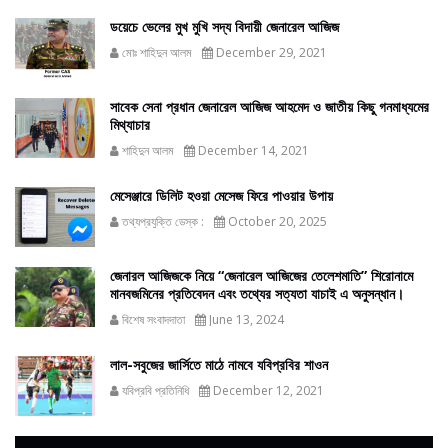
ডয়েচে ভেলের মুখ মুখি সদ্য বিদায়ী জেনারেল আজিজ
মোঃ শাহিদুন আলম
December 29, 2021
সাবেক সেনা প্রধান জেনারেল আজিজ আহমেদ ও জাতীয় কিছু গনমাধ্যমের
মিথ্যাচার
শাহিদুন আলম
December 14, 2021
মেসেঞ্জারে ডিলিট হওয়া মেসেজ ফিরে পাওয়ার উপায়
তথ্যপ্রযুক্তি ডেস্ক :
October 20, 2025
জেনারল আজিজকে নিয়ে “জেনারেল আজিজের তেলেশমাতি” শিরোনামে
মানবজমিনের প্রতিবেদন এবং তথ্যের সত্যতা যাচাই এ অনুসন্ধান।
বিশেষ সংবাদদাতা
June 13, 2024
লাল-সবুজের জার্সিতে মাঠে নামবে যবিপ্রবির শাওন
যবিপ্রবি প্রতিনিধি
December 12, 2021