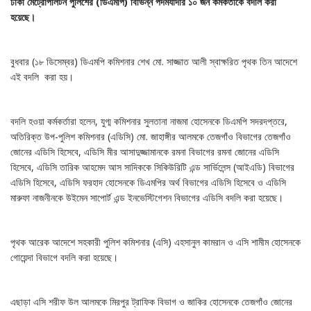
ঢাকা মেট্রোপলিটন পুলিশের (ডিএমপি) বিভিন্ন পদমর্যাদার ১০ জন কর্মকর্তাকে বদলি করা
হয়েছে।
বুধবার (১৮ ডিসেম্বর) ডিএমপি কমিশনার শেখ মো. সাজ্জাত আলী স্বাক্ষরিত পৃথক তিন আদেশে
এই বদলি করা হয়।
বদলি হওয়া কর্মকর্তারা হলেন, যুগ্ম কমিশনার সুলতানা নাজমা হোসেনকে ডিএমপি সদরদপ্তরে,
অতিরিক্ত উপ-পুলিশ কমিশনার (এডিসি) মো. জাহাঙ্গীর আলমকে তেজগাঁও বিভাগের তেজগাঁও
জোনের এডিসি হিসেবে, এডিসি মীর আসাদুজ্জামানকে রমনা বিভাগের রমনা জোনের এডিসি
হিসেবে, এডিসি তারিক আহমেদ আস সাদিককে সিকিউরিটি এন্ড সার্ভিলেন্স (আইএডি) বিভাগের
এডিসি হিসেবে, এডিসি ফরহাদ হোসেনকে ডিএমপির অর্থ বিভাগের এডিসি হিসেবে ও এডিসি
মারুফা নাজনীনকে উইমেন সাপোর্ট এন্ড ইনভেস্টিগেশন বিভাগের এডিসি বদলি করা হয়েছে।
পৃথক আরেক আদেশে সহকারী পুলিশ কমিশনার (এসি) এহসানুল কামরান ও এসি শামীম হোসেনকে
গোয়েন্দা বিভাগে বদলি করা হয়েছে।
এছাড়া এসি শরীফ উল আলমকে মিরপুর ট্রাফিক বিভাগ ও জাকির হোসেনকে তেজগাঁও জোনের