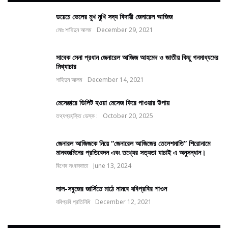
ডয়েচে ভেলের মুখ মুখি সদ্য বিদায়ী জেনারেল আজিজ
মোঃ শাহিদুন আলম
December 29, 2021
সাবেক সেনা প্রধান জেনারেল আজিজ আহমেদ ও জাতীয় কিছু গনমাধ্যমের
মিথ্যাচার
শাহিদুন আলম
December 14, 2021
মেসেঞ্জারে ডিলিট হওয়া মেসেজ ফিরে পাওয়ার উপায়
তথ্যপ্রযুক্তি ডেস্ক :
October 20, 2025
জেনারল আজিজকে নিয়ে “জেনারেল আজিজের তেলেশমাতি” শিরোনামে
মানবজমিনের প্রতিবেদন এবং তথ্যের সত্যতা যাচাই এ অনুসন্ধান।
বিশেষ সংবাদদাতা
June 13, 2024
লাল-সবুজের জার্সিতে মাঠে নামবে যবিপ্রবির শাওন
যবিপ্রবি প্রতিনিধি
December 12, 2021