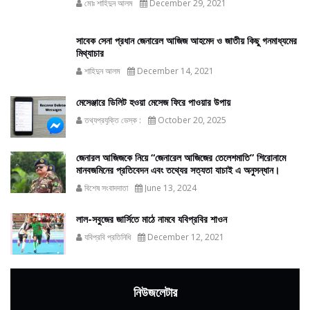
মোঃ শাহিদুন আলম
December 29, 2021
সাবেক সেনা প্রধান জেনারেল আজিজ আহমেদ ও জাতীয় কিছু গনমাধ্যমের
মিথ্যাচার
শাহিদুন আলম
December 14, 2021
মেসেঞ্জারে ডিলিট হওয়া মেসেজ ফিরে পাওয়ার উপায়
তথ্যপ্রযুক্তি ডেস্ক :
October 20, 2025
জেনারল আজিজকে নিয়ে “জেনারেল আজিজের তেলেশমাতি” শিরোনামে
মানবজমিনের প্রতিবেদন এবং তথ্যের সত্যতা যাচাই এ অনুসন্ধান।
বিশেষ সংবাদদাতা
June 13, 2024
লাল-সবুজের জার্সিতে মাঠে নামবে যবিপ্রবির শাওন
যবিপ্রবি প্রতিনিধি
December 12, 2021
নিউজলেটার