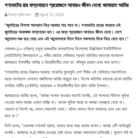
গণভোটের রায় বাস্তবায়নে প্রয়োজনে আবারও জীবন দেবো: জামায়াত আমির
নিজস্ব প্রতিবেদক :
April 13, 2026
“জুলাইয়ের বিপক্ষে অবস্থান নিয়ে সরকার পার পাবে না। গণভোটের রায়ের মাধ্যমে এই
জুলাইয়ের আকাঙ্ক্ষা বাস্তবায়ন হবে। এর জন্য প্রয়োজনে আবারও জীবন দেবো। দেশে
আন্দোলন শুরু হয়ে গেছে এবং এই আন্দোলনকে তিলে তিলে সফলতার দিকে নিয়ে যেতে হবে।”
সোমবার (১৩ এপ্রিল) দুপুরে রাজধানীর কাকরাইলের ডিপ্লোমা ইঞ্জিনিয়ার্স ইনস্টিটিউশন
(আইইডিবি) মিলনায়তনে ১১ দলীয় জোটের সেমিনারে প্রধান অতিথির বক্তব্যে বাংলাদেশ
জামায়াতে ইসলামীর আমির ও বিরোধীদলীয় নেতা ডা. শফিকুর রহমান এসব কথা বলেন।
‘গণভোটের রায়ের বিরুদ্ধে সরকার: সংকটের মুখোমুখি দেশ’ শীর্ষক এই সেমিনারে সভাপতিত্ব
করেন বাংলাদেশ খেলাফত মজলিসের আমির মামুনুল হক। বিশেষ অতিথির বক্তব্য রাখেন জাতীয়
নাগরিক পার্টির (এনসিপি) আহ্বায়ক ও বিরোধীদলীয় চিফ হুইপ নাহিদ ইসলাম।
জামায়াতের আমির বলেন, “আমরা সংসদে যাওয়ার আগেই বলেছি, এই সংসদের বিভিন্ন সুবিধা
নেওয়ার জন্য আমরা এখানে যাচ্ছি না। অনেক সুবিধা আছে যা আমরা স্বেচ্ছায় নেবো না।
যেগুলো না নিলেই নয়, কেবল সেগুলোই নেবো। অবৈধ কোনও দিকে আমাদের চোখ এবং হাত
যাবে না।”
তিনি বলেন, “একসময় গণভোট হারাম, আবার অন্য সময় অর্ধেক হালাল। আমরা এটি পার্লামেন্টে
বলেছি। আমাদের কণ্ঠ দমিয়ে দেওয়ার চেষ্টা হলেও আমরা সমানতালে চালিয়েছি। সুযোগ পাই বা