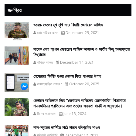
জনপ্রিয়
ডয়েচে ভেলের মুখ মুখি সদ্য বিদায়ী জেনারেল আজিজ
মোঃ শাহিদুন আলম
December 29, 2021
সাবেক সেনা প্রধান জেনারেল আজিজ আহমেদ ও জাতীয় কিছু গনমাধ্যমের
মিথ্যাচার
শাহিদুন আলম
December 14, 2021
মেসেঞ্জারে ডিলিট হওয়া মেসেজ ফিরে পাওয়ার উপায়
তথ্যপ্রযুক্তি ডেস্ক :
October 20, 2025
জেনারল আজিজকে নিয়ে “জেনারেল আজিজের তেলেশমাতি” শিরোনামে
মানবজমিনের প্রতিবেদন এবং তথ্যের সত্যতা যাচাই এ অনুসন্ধান।
বিশেষ সংবাদদাতা
June 13, 2024
লাল-সবুজের জার্সিতে মাঠে নামবে যবিপ্রবির শাওন
যবিপ্রবি প্রতিনিধি
December 12, 2021