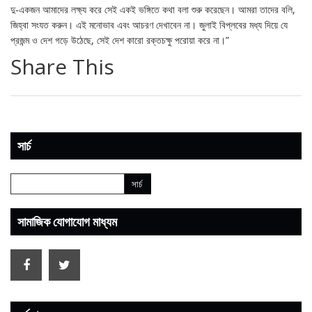
দু-একজন আমাদের লক্ষ্য করে সেই একই ভঙ্গিতে কথা বলা শুরু করেছেন। আমরা তাদের বলি,
জিহ্বা সংযত করুন। এই মনোভাব এবং আচরণ দেখাবেন না। জুলাই বিপ্লবের মধ্য দিয়ে যে
প্রজন্ম ও দেশ গড়ে উঠেছে, সেই দেশ কারো রক্তচক্ষু পরোয়া করে না।”
Share This
সার্চ
সামাজিক যোগাযোগ মাধ্যম