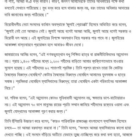
না পাই, আমরা কণ্ঠ বন্ধ করিনি। কারণ, জনগণ আমাদেরকে তাদের অধিকারের পক্ষে কথা
বলতেই সেখানে পাঠিয়েছে। মুখ বন্ধ করে বসে থাকার জন্য নয়, বরং তাদের অধিকার আদায়ের
দাবি জানানোর জন্য পাঠিয়েছে।”
বিরোধীদলীয় নেতা সংসদের বর্তমান অবস্থাকে ‘জুলাই প্রোডাক্ট’ হিসেবে অভিহিত করে বলেন,
“জুলাই নেই তো আমরাও নেই। জুলাই আছে বলেই আমরা আছি, জুলাই আছে বলেই সরকার ও
বিরোধী দল আছে। এই জুলাইয়ের বিপক্ষে অবস্থান নিয়ে সরকার পার পাবে না। জুলাইয়ের
আকাঙ্ক্ষা বাস্তবায়নে প্রয়োজন হলে আবারও জীবন দেবো।
জামায়াতের আমির বলেন, “এই গণঅভ্যুত্থান শুধু শিক্ষিত ছাত্র বা রাজনীতিবিদদের আন্দোলন
নয়। প্রায় ১,৪০০ শহীদের মধ্যে ১,২০০ শহীদের বাড়িতে আমার ব্যক্তিগতভাবে যাওয়ার
সুযোগ হয়েছে। এই শহীদদের ৬২ শতাংশই শ্রমিক। তিনি প্রশ্ন রাখেন তারা কি কোটার
বৈষম্যের বিরুদ্ধে নেমেছিল? কোটার বৈষম্যের বিরুদ্ধে নেমেছিল আমাদের যুবসমাজ ও ছাত্র
সমাজ। শ্রমিকরা নেমেছিল ফ্যাসিবাদের বিরুদ্ধে; তারা নেমেছিল একটা পরিবর্তনের আকাঙ্ক্ষা
নিয়ে।”
ডা. শফিক বলেন, “এই আন্দোলন কোনও সুবিধাবাদী আন্দোলন নয়, ক্ষমতার ভাগ-বাটোয়ারাও
নয়। এই আন্দোলন ৭০ ভাগ মানুষের রায়ের প্রতি সম্মান জানিয়ে শহীদদের রক্তের ওয়াদা এবং
জুলাই যোদ্ধাদের আকাঙ্ক্ষা পূরণ করার জন্য।”
তিনি হুঁশিয়ারি উচ্চারণ করে বলেন, “কারও পারিবারিক রাজতন্ত্র বাংলাদেশে ফ্যাসিজম হিসেবে
চলবে— তা আমরা বরদাস্ত করবো না।” তিনি বলেন, “সংসদে আমরা ফ্যাসিবাদের কালো ছায়া
দেখতে পাচ্ছি। ওই সংসদে দাঁড়িয়ে অতীতে যেভাবে তুচ্ছ-তাচ্ছিল্য করে কথা বলা হতো, আজকে