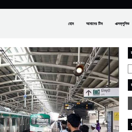
হোম
আমাদের টিম
এক্সক্লুসিভ
স