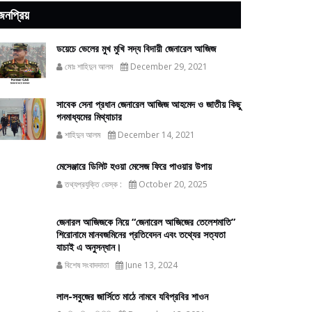
জনপ্রিয়
ডয়েচে ভেলের মুখ মুখি সদ্য বিদায়ী জেনারেল আজিজ
মোঃ শাহিদুন আলম
December 29, 2021
সাবেক সেনা প্রধান জেনারেল আজিজ আহমেদ ও জাতীয় কিছু
গনমাধ্যমের মিথ্যাচার
শাহিদুন আলম
December 14, 2021
মেসেঞ্জারে ডিলিট হওয়া মেসেজ ফিরে পাওয়ার উপায়
তথ্যপ্রযুক্তি ডেস্ক :
October 20, 2025
জেনারল আজিজকে নিয়ে “জেনারেল আজিজের তেলেশমাতি”
শিরোনামে মানবজমিনের প্রতিবেদন এবং তথ্যের সত্যতা
যাচাই এ অনুসন্ধান।
বিশেষ সংবাদদাতা
June 13, 2024
লাল-সবুজের জার্সিতে মাঠে নামবে যবিপ্রবির শাওন