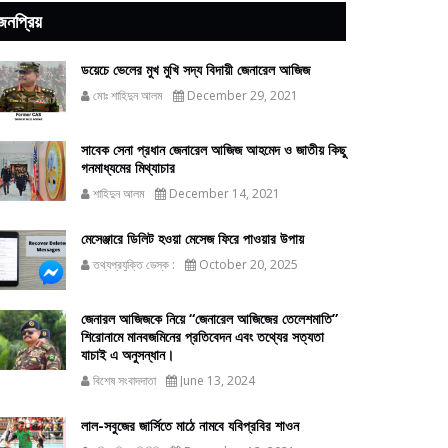
জনপ্রিয়
ডয়েচে ভেলের মুখ মুখি সদ্য বিদায়ী জেনারেল আজিজ
মোঃ শাহিদুন আলম
December 29, 2021
সাবেক সেনা প্রধান জেনারেল আজিজ আহমেদ ও জাতীয় কিছু
গনমাধ্যমের মিথ্যাচার
শাহিদুন আলম
December 14, 2021
মেসেঞ্জারে ডিলিট হওয়া মেসেজ ফিরে পাওয়ার উপায়
তথ্যপ্রযুক্তি ডেস্ক :
October 20, 2025
জেনারল আজিজকে নিয়ে “জেনারেল আজিজের তেলেশমাতি”
শিরোনামে মানবজমিনের প্রতিবেদন এবং তথ্যের সত্যতা
যাচাই এ অনুসন্ধান।
বিশেষ সংবাদদাতা
June 13, 2024
লাল-সবুজের জার্সিতে মাঠে নামবে যবিপ্রবির শাওন