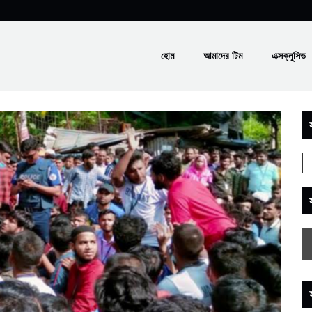
হোম
আমাদের টিম
এক্সক্লুসিভ
স