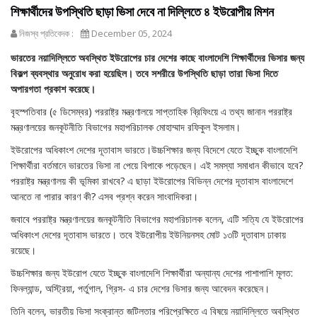
শিক্ষার্থীদের উপস্থিতি ছাড়া ভিসা দেবে না দিল্লিতে ৪ ইউরোপীয় মিশন
নিজস্ব প্রতিবেদক :
December 05, 2024
ভারতের নয়াদিল্লিতে অবস্থিত ইউরোপের চার দেশের কাছে বাংলাদেশি শিক্ষার্থীদের ভিসার জন্য
বিকল্প ব্যবস্থার অনুরোধ করা হয়েছিল। তবে সশরীরে উপস্থিতি ছাড়া তারা ভিসা দিতে
অপারগতা প্রকাশ করেছে।
বৃহস্পতিবার (৫ ডিসেম্বর) পররাষ্ট্র মন্ত্রণালয়ে সাপ্তাহিক ব্রিফিংয়ে এ তথ্য জানান পররাষ্ট্র
মন্ত্রণালয়ের জনকূটনীতি বিভাগের মহাপরিচালক মোহাম্মাদ রফিকুল ইসলাম।
ইউরোপের অধিকাংশ দেশের দূতাবাস ভারতে।উচ্চশিক্ষার জন্য বিদেশে যেতে ইচ্ছুক বাংলাদেশি
শিক্ষার্থীরা বর্তমানে ভারতের ভিসা না পেয়ে বিপাকে পড়েছেন। এই সমস্যা সমাধান কীভাবে হবে?
পররাষ্ট্র মন্ত্রণালয় কী ভূমিকা রাখবে? এ ছাড়া ইউরোপের বিভিন্ন দেশের দূতাবাস বাংলাদেশে
আনতে না পারার কারণ কী? এসব প্রশ্ন করেন সাংবাদিকরা।
জবাবে পররাষ্ট্র মন্ত্রণালয়ের জনকূটনীতি বিভাগের মহাপরিচালক বলেন, এটি সত্যি যে ইউরোপের
অধিকাংশ দেশের দূতাবাস ভারতে। তবে ইউরোপীয় ইউনিয়নসহ মোট ১৩টি দূতাবাস ঢাকায়
রয়েছে।
উচ্চশিক্ষার জন্য ইউরোপ যেতে ইচ্ছুক বাংলাদেশি শিক্ষার্থীরা অন্যান্য দেশের পাশাপাশি মূলত:
ফিনল্যান্ড, অস্ট্রিয়া, পর্তুগাল, গ্রিস- এ চার দেশের ভিসার জন্য আবেদন করেছেন।
তিনি বলেন, ভারতীয় ভিসা সংক্রান্ত জটিলতার পরিপ্রেক্ষিতে এ বিষয়ে নয়াদিল্লিতে অবস্থিত