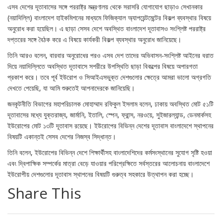
এসব দেশের দূতাবাসের সঙ্গে পররাষ্ট্র মন্ত্রণালয় থেকে সরাসরি যোগাযোগ ছাড়াও সেখানকার
(নয়াদিল্লি) বাংলাদেশ হাইকমিশনের মাধ্যমে ফিজিক্যাল অ্যাপয়েন্টমেন্টের বিকল্প ব্যবস্থার বিষয়ে
অনুরোধ করা হয়েছিল। এ ছাড়া সেসব দেশে অবস্থিত বাংলাদেশ দূতাবাসও সংশ্লিষ্ট পররাষ্ট্র
দপ্তরের সঙ্গে বৈঠক করে এ বিষয়ে কার্যকরী বিকল্প ব্যবস্থার অনুরোধ জানিয়েছে।
তিনি আরও বলেন, বারবার অনুরোধের পরও এসব দেশ তাদের অভিবাসন-সংশ্লিষ্ট আইনের বরাত
দিয়ে নয়াদিল্লিতে অবস্থিত দূতাবাসে সশরীরে উপস্থিতি ছাড়া বিকল্পের বিষয়ে অপারগতা
প্রকাশ করে। তবে পূর্ব ইউরোপ ও সিআইএসভুক্ত দেশগুলোর ক্ষেত্রে আমরা ভালো অগ্রগতি
দেখতে পেয়েছি, যা আমি শুরুতেই আপনাদেরকে জানিয়েছি।
জনকূটনীতি বিভাগের মহাপরিচালক মোহাম্মাদ রফিকুল ইসলাম বলেন, ঢাকায় অবস্থিত মোট ৫১টি
দূতাবাসের মধ্যে যুক্তরাজ্য, জার্মানি, ইতালি, স্পেন, ফ্রান্স, নরওয়ে, সুইজারল্যান্ড, ডেনমার্কসহ
ইউরোপের মোট ১৩টি দূতাবাস রয়েছে। ইউরোপের বিভিন্ন দেশের দূতাবাস বাংলাদেশে স্থাপনের
বিষয়টি একান্তই সেসব দেশের নিজস্ব সিদ্ধান্ত।
তিনি বলেন, ইউরোপের বিভিন্ন দেশে শিক্ষার্থীসহ বাংলাদেশিদের কর্মসংস্থানের সুযোগ সৃষ্টি হওয়া
এবং দ্বিপাক্ষিক সম্পর্কের মাত্রা বেড়ে যাওয়ার পরিপ্রেক্ষিতে সর্বস্তরের আলোচনায় বাংলাদেশে
ইউরোপীয় দেশগুলোর দূতাবাস স্থাপনের বিষয়টি গুরুত্ব সহকারে উত্থাপন করা হচ্ছে।
Share This