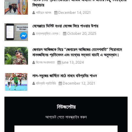
মিথ্যাচার
শাহিদুন আলম
December 14, 2021
মেসেঞ্জারে ডিলিট হওয়া মেসেজ ফিরে পাওয়ার উপায়
তথ্যপ্রযুক্তি ডেস্ক :
October 20, 2025
জেনারল আজিজকে নিয়ে “জেনারেল আজিজের তেলেশমাতি” শিরোনামে
মানবজমিনের প্রতিবেদন এবং তথ্যের সত্যতা যাচাই এ অনুসন্ধান।
বিশেষ সংবাদদাতা
June 13, 2024
লাল-সবুজের জার্সিতে মাঠে নামবে যবিপ্রবির শাওন
যবিপ্রবি প্রতিনিধি
December 12, 2021
নিউজলেটার
আপডেট পেতে সাবস্ক্রাইব করুন