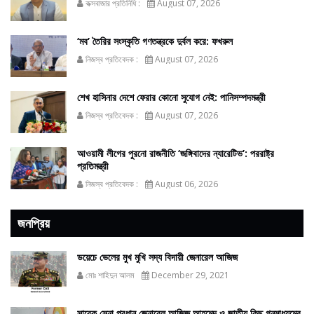
কক্সবাজার প্রতিনিধি :
August 07, 2026
‘মব’ তৈরির সংস্কৃতি গণতন্ত্রকে দুর্বল করে: ফখরুল
নিজস্ব প্রতিবেদক :
August 07, 2026
শেখ হাসিনার দেশে ফেরার কোনো সুযোগ নেই: পানিসম্পদমন্ত্রী
নিজস্ব প্রতিবেদক :
August 07, 2026
আওয়ামী লীগের পুরনো রাজনীতি ‘জঙ্গিবাদের ন্যারেটিভ’: পররাষ্ট্র
প্রতিমন্ত্রী
নিজস্ব প্রতিবেদক :
August 06, 2026
জনপ্রিয়
ডয়েচে ভেলের মুখ মুখি সদ্য বিদায়ী জেনারেল আজিজ
মোঃ শাহিদুন আলম
December 29, 2021
সাবেক সেনা প্রধান জেনারেল আজিজ আহমেদ ও জাতীয় কিছু গনমাধ্যমের