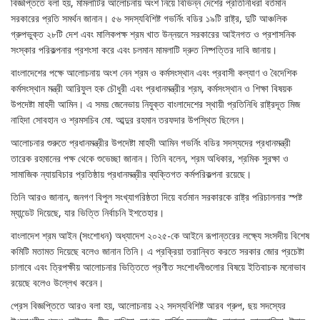
বিজ্ঞপ্তিতে বলা হয়, মামলাটির আলোচনায় অংশ নিয়ে বিভিন্ন দেশের প্রতিনিধিরা বর্তমান
সরকারের প্রতি সমর্থন জানান। ৫৬ সদস্যবিশিষ্ট গভর্নিং বডির ১৯টি রাষ্ট্র, দুটি আঞ্চলিক
গ্রুপভুক্ত ২৮টি দেশ এবং মালিকপক্ষ শ্রম খাত উন্নয়নে সরকারের আইনগত ও প্রশাসনিক
সংস্কার পরিকল্পনার প্রশংসা করে এবং চলমান মামলাটি দ্রুত নিষ্পত্তির দাবি জানায়।
বাংলাদেশের পক্ষে আলোচনায় অংশ নেন শ্রম ও কর্মসংস্থান এবং প্রবাসী কল্যাণ ও বৈদেশিক
কর্মসংস্থান মন্ত্রী আরিফুল হক চৌধুরী এবং প্রধানমন্ত্রীর শ্রম, কর্মসংস্থান ও শিক্ষা বিষয়ক
উপদেষ্টা মাহদী আমিন। এ সময় জেনেভায় নিযুক্ত বাংলাদেশের স্থায়ী প্রতিনিধি রাষ্ট্রদূত মিজ
নাহিদা সোবহান ও শ্রমসচিব মো. আব্দুর রহমান তরফদার উপস্থিত ছিলেন।
আলোচনার শুরুতে প্রধানমন্ত্রীর উপদেষ্টা মাহদী আমিন গভর্নিং বডির সদস্যদের প্রধানমন্ত্রী
তারেক রহমানের পক্ষ থেকে শুভেচ্ছা জানান। তিনি বলেন, শ্রম অধিকার, শ্রমিক সুরক্ষা ও
সামাজিক ন্যায়বিচার প্রতিষ্ঠায় প্রধানমন্ত্রীর ব্যক্তিগত কর্মপরিকল্পনা রয়েছে।
তিনি আরও জানান, জনগণ বিপুল সংখ্যাগরিষ্ঠতা দিয়ে বর্তমান সরকারকে রাষ্ট্র পরিচালনার স্পষ্ট
ম্যান্ডেট দিয়েছে, যার ভিত্তি নির্বাচনি ইশতেহার।
বাংলাদেশ শ্রম আইন (সংশোধন) অধ্যাদেশ ২০২৫-কে আইনে রূপান্তরের লক্ষ্যে সংসদীয় বিশেষ
কমিটি মতামত দিয়েছে বলেও জানান তিনি। এ প্রক্রিয়া তরান্বিত করতে সরকার জোর প্রচেষ্টা
চালাবে এবং ত্রিপক্ষীয় আলোচনার ভিত্তিতে প্রণীত সংশোধনীগুলোর বিষয়ে ইতিবাচক মনোভাব
রয়েছে বলেও উল্লেখ করেন।
প্রেস বিজ্ঞপ্তিতে আরও বলা হয়, আলোচনায় ২২ সদস্যবিশিষ্ট আরব গ্রুপ, ছয় সদস্যের