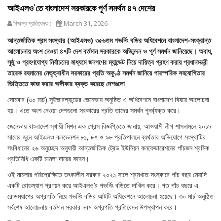
আইএলও’তে বাংলাদেশ সরকারকে পূর্ণ সমর্থন ৪৭ দেশের
নিজস্ব প্রতিবেদক :
March 31, 2026
আন্তর্জাতিক শ্রম সংস্থার (আইএলও) ৩৫৬তম গভর্নিং বডির অধিবেশনে বাংলাদেশ-সংক্রান্ত
আলোচনায় অংশ নেওয়া ৪৭টি দেশ বর্তমান সরকারকে অভিনন্দন ও পূর্ণ সমর্থন জানিয়েছে। অবাধ,
সুষ্ঠু ও গ্রহণযোগ্য নির্বাচনের মাধ্যমে জনগণের ম্যান্ডেট নিয়ে দায়িত্ব গ্রহণ করায় প্রধানমন্ত্রী
তারেক রহমানের নেতৃত্বাধীন সরকারের প্রতি অকুণ্ঠ সমর্থন জানিয়ে পারস্পরিক সহযোগিতার
ভিত্তিতে কাজ করার অঙ্গীকার ব্যক্ত করেছে দেশগুলো
সোমবার (৩০ মার্চ) সুইজারল্যান্ডের জেনেভায় অনুষ্ঠিত এ অধিবেশনে বাংলাদেশ বিষয়ে আলোচনা
হয়। এতে অংশ নেওয়া দেশগুলো সরকারের প্রতি তাদের সমর্থন পুনর্ব্যক্ত করে।
জেনেভায় বাংলাদেশ স্থায়ী মিশন এক প্রেস বিজ্ঞপ্তিতে জানায়, আওয়ামী লীগ শাসনামলে ২০১৯
সালের জুনে আইএলও কনভেনশন ৮১, ৮৭ ও ৯৮ প্রতিপালনে ব্যর্থতার অভিযোগে সংস্থাটির
সংবিধানের ২৬ অনুচ্ছেদ অনুযায়ী আন্তর্জাতিক ট্রেড ইউনিয়ন কনফেডারেশনের পাঁচজন শ্রমিক
প্রতিনিধি একটি মামলা দায়ের করেন।
ওই মামলার পরিপ্রেক্ষিতে তৎকালীন সরকার ২০২১ সালে শ্রমখাত সংস্কারে পাঁচ বছর মেয়াদি
একটি রোডম্যাপ প্রণয়ন করে আইএলও’র গভর্নিং বডিতে দাখিল করে। গত পাঁচ বছরে এ
রোডম্যাপের অগ্রগতি নিয়ে গভর্নিং বডির আটটি অধিবেশনে আলোচনা হয়েছে। ৩০ মার্চ অনুষ্ঠিত
সর্বশেষ আলোচনায় বর্তমান সরকার নবম অগ্রগতি প্রতিবেদন উপস্থাপন করে।