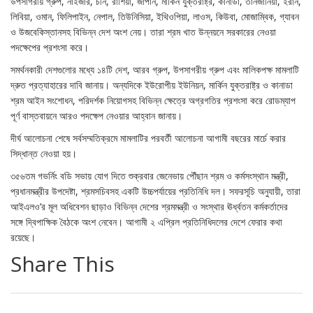
উপসাগরীয় গ্রুপ, নাইজার, চীন, রাশিয়া, জাপান, মার্কিন যুক্তরাষ্ট্র, কানাডা, তানজানিয়া, ইরান,
লিবিয়া, ওমান, ফিলিপাইন, নেপাল, তিউনিসিয়া, ইথিওপিয়া, লাওস, কিউবা, মোজাম্বিক, গ্যাবন
ও উজবেকিস্তানসহ বিভিন্ন দেশ অংশ নেয়। তারা শ্রম খাত উন্নয়নে সরকারের নেওয়া
পদক্ষেপের প্রশংসা করে।
সমর্থনকারী দেশগুলোর মধ্যে ১৪টি দেশ, আরব গ্রুপ, উপসাগরীয় গ্রুপ এবং মালিকপক্ষ মামলাটি
দ্রুত প্রত্যাহারের দাবি জানায়। অন্যদিকে ইউরোপীয় ইউনিয়ন, মার্কিন যুক্তরাষ্ট্র ও কানাডা
শ্রম আইন সংশোধন, পরিদর্শক নিয়োগসহ বিভিন্ন ক্ষেত্রে অগ্রগতির প্রশংসা করে রোডম্যাপ
পূর্ণ বাস্তবায়নে আরও পদক্ষেপ নেওয়ার আহ্বান জানায়।
দীর্ঘ আলোচনা শেষে সর্বসম্মতিক্রমে মামলাটির পরবর্তী আলোচনা আগামী বছরের মার্চে করার
সিদ্ধান্ত নেওয়া হয়।
৩৫৬তম গভর্নিং বডি সভায় যোগ দিতে শুক্রবার জেনেভায় পৌঁছান শ্রম ও কর্মসংস্থান মন্ত্রী,
প্রধানমন্ত্রীর উপদেষ্টা, শ্রমসচিবসহ একটি উচ্চপর্যায়ের প্রতিনিধি দল। সফরসূচি অনুযায়ী, তারা
আইএলও’র মূল অধিবেশন ছাড়াও বিভিন্ন দেশের শ্রমমন্ত্রী ও সংস্থার ঊর্ধ্বতন কর্মকর্তাদের
সঙ্গে দ্বিপাক্ষিক বৈঠকে অংশ নেবেন। আগামী ২ এপ্রিল প্রতিনিধিদলের দেশে ফেরার কথা
রয়েছে।
Share This