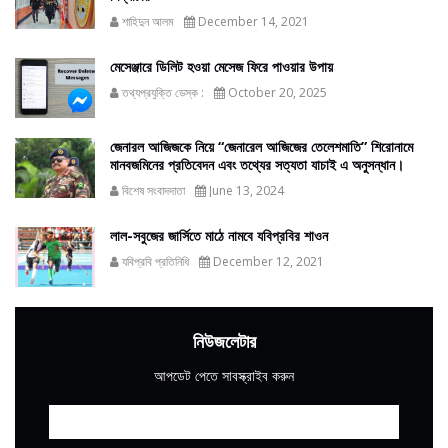
শাহিদুন আলম
December 14, 2021
মেসেঞ্জারে ডিলিট হওয়া মেসেজ ফিরে পাওয়ার উপায়
তথ্যপ্রযুক্তি ডেস্ক :
October 20, 2025
জেনারল আজিজকে নিয়ে “জেনারেল আজিজের তেলেশমাতি” শিরোনামে
মানবজমিনের প্রতিবেদন এবং তথ্যের সত্যতা যাচাই এ অনুসন্ধান।
বিশেষ সংবাদদাতা
June 13, 2024
লাল-সবুজের জার্সিতে মাঠে নামবে যবিপ্রবির শাওন
যবিপ্রবি প্রতিনিধি
December 12, 2021
নিউজলেটার
আপডেট পেতে সাবস্ক্রাইব করুন