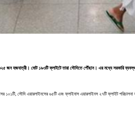
৩২৫ জন হজযাত্রী। মোট ১৯৩টি ফ্লাইটে তারা সৌদিতে পৌঁছান। এর মধ্যে সরকারি ব্যবস্
লাইনসের ১০১টি, সৌদি এয়ারলাইনসের ৬৫টি এবং ফ্লাইনাস এয়ারলাইনস ২৭টি ফ্লাইট পরিচাল