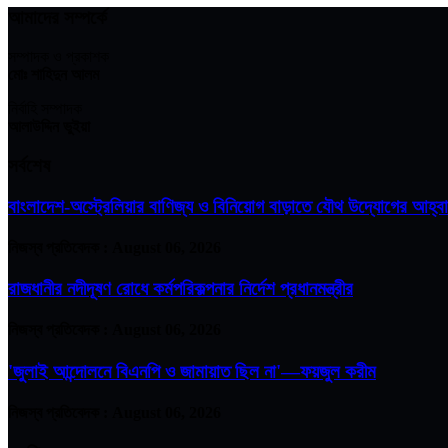
আমাদের সম্পর্কে
সম্পাদক ও প্রকাশক
মোঃ শাহিদুন আলম
নির্বাহি সম্পাদক
আলাউদ্দিন ভুইয়া
সর্বশেষ
বাংলাদেশ-অস্ট্রেলিয়ার বাণিজ্য ও বিনিয়োগ বাড়াতে যৌথ উদ্যোগের আহ্ব
নিজস্ব প্রতিবেদক :
August 06, 2026
রাজধানীর নদীদূষণ রোধে কর্মপরিকল্পনার নির্দেশ প্রধানমন্ত্রীর
নিজস্ব প্রতিবেদক :
August 06, 2026
'জুলাই আন্দোলনে বিএনপি ও জামায়াত ছিল না'—ফয়জুল করীম
নিজস্ব প্রতিবেদক :
August 06, 2026