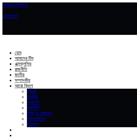
আমাদের সম্পর্কে
|
যোগাযোগ
হোম
আমাদের টিম
এক্সক্লুসিভ
রাজনীতি
জাতীয়
সম্পাদকীয়
আরো বিভাগ
স্বাস্থ্য
সামরিক
খেলাধুলা
অর্থনীতি
শিক্ষা ও শিক্ষাঙ্গন
লাইফস্টাইল
বিনোদন