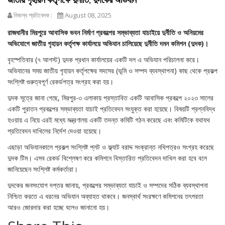
নিজস্ব প্রতিবেদক :
August 08, 2025
রাজধানীর মিরপুরে আবাসিক ভবন নির্মাণ প্রকল্পের সম্ভাব্যতা যাচাইয়ে দুর্নীতি ও অনিয়মের
অভিযোগে জাতীয় গৃহায়ন কর্তৃপক্ষ কার্যালয়ে অভিযান চালিয়েছে দুর্নীতি দমন কমিশন (দুদক)।
বৃহস্পতিবার (৭ আগস্ট) দুদক প্রধান কার্যালয়ের একটি দল এ অভিযান পরিচালনা করে।
অভিযানের সময় জাতীয় গৃহায়ন কর্তৃপক্ষের সদসের (ভূমি ও সম্পদ ব্যবস্থাপনা) কাছ থেকে প্রকল্প
সংশ্লিষ্ট গুরুত্বপূর্ণ রেকর্ডপত্র সংগ্রহ করা হয়।
দুদক সূত্রে জানা গেছে, মিরপুর-৩ এলাকায় প্রস্তাবিত একটি আবাসিক প্রকল্পে ২০২৩ সালের
একটি পুরাতন প্রকল্পের সম্ভাব্যতা যাচাই প্রতিবেদন সংযুক্ত করা হয়েছে। বিষয়টি প্রশ্নবিদ্ধ
হওয়ায় এ নিয়ে এরই মধ্যে মন্ত্রণালয় একটি তদন্ত কমিটি গঠন করেছে এবং কমিটিকে যথাযথ
প্রতিবেদন দাখিলের নির্দেশ দেওয়া হয়েছে।
এছাড়া অভিযানকালে প্রকল্প সংশ্লিষ্ট প্লট ও ফ্ল্যাট বরাদ্দ সংক্রান্ত নথিপত্রও সংগ্রহ করেছে
দুদক টিম। এসব রেকর্ড বিশ্লেষণ করে কমিশনে বিস্তারিত প্রতিবেদন দাখিল করা হবে বলে
জানিয়েছেন সংশ্লিষ্ট কর্মকর্তারা।
দুদকের জনসংযোগ দপ্তর জানায়, প্রকল্পের সম্ভাব্যতা যাচাই ও সম্পদের সঠিক ব্যবস্থাপনা
নিশ্চিত করতে এ ধরনের অভিযান অব্যাহত থাকবে। জনস্বার্থ সংরক্ষণে কমিশনের তৎপরতা
আরও জোরদার করা হচ্ছে বলেও জানানো হয়।