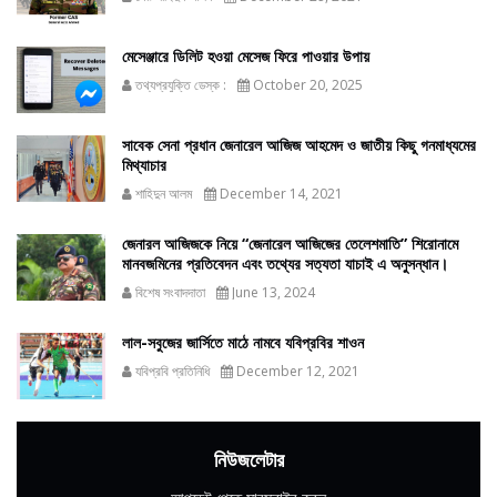
মেসেঞ্জারে ডিলিট হওয়া মেসেজ ফিরে পাওয়ার উপায়
তথ্যপ্রযুক্তি ডেস্ক :
October 20, 2025
সাবেক সেনা প্রধান জেনারেল আজিজ আহমেদ ও জাতীয় কিছু গনমাধ্যমের
মিথ্যাচার
শাহিদুন আলম
December 14, 2021
জেনারল আজিজকে নিয়ে “জেনারেল আজিজের তেলেশমাতি” শিরোনামে
মানবজমিনের প্রতিবেদন এবং তথ্যের সত্যতা যাচাই এ অনুসন্ধান।
বিশেষ সংবাদদাতা
June 13, 2024
লাল-সবুজের জার্সিতে মাঠে নামবে যবিপ্রবির শাওন
যবিপ্রবি প্রতিনিধি
December 12, 2021
নিউজলেটার