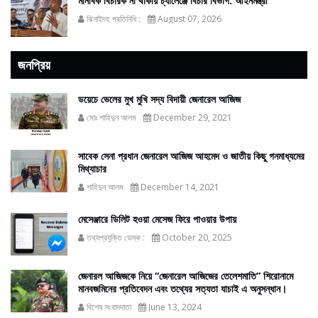
মানবিক বিচারক না থাকায় চ্যালেঞ্জে বিচার বিভাগ: আইনমন্ত্রী
ঝিনাইদহ প্রতিনিধি :
August 07, 2026
জনপ্রিয়
ডয়েচে ভেলের মুখ মুখি সদ্য বিদায়ী জেনারেল আজিজ
মোঃ শাহিদুন আলম
December 29, 2021
সাবেক সেনা প্রধান জেনারেল আজিজ আহমেদ ও জাতীয় কিছু গনমাধ্যমের
মিথ্যাচার
শাহিদুন আলম
December 14, 2021
মেসেঞ্জারে ডিলিট হওয়া মেসেজ ফিরে পাওয়ার উপায়
তথ্যপ্রযুক্তি ডেস্ক :
October 20, 2025
জেনারল আজিজকে নিয়ে “জেনারেল আজিজের তেলেশমাতি” শিরোনামে
মানবজমিনের প্রতিবেদন এবং তথ্যের সত্যতা যাচাই এ অনুসন্ধান।
বিশেষ সংবাদদাতা
June 13, 2024