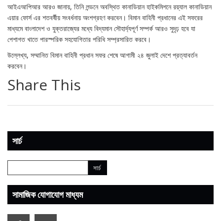
আইএআপিআর আরও জানায়, তিনি লন্ডনে অবস্থিত কানাডিয়ান হাইকমিশনে রয়্যাল কানাডিয়ান
এয়ার ফোর্স এর শতবর্ষীয় সংবর্ধনায় অংশগ্রহণ করবেন। বিমান বাহিনী প্রধানের এই সফরের
মাধ্যমে বাংলাদেশ ও যুক্তরাজ্যের মধ্যে বিদ্যমান সৌহার্দ্যপূর্ণ সম্পর্ক আরও সুদৃঢ় হবে যা
পেশাগত খাতে পারস্পরিক সহযোগিতার পরিধি সম্প্রসারিত করবে।
উল্লেখ্য, সম্মানিত বিমান বাহিনী প্রধান সফর শেষে আগামী ২৪ জুলাই দেশে প্রত্যাবর্তন
করবেন।
Share This
সার্চ
সামাজিক যোগাযোগ মাধ্যম