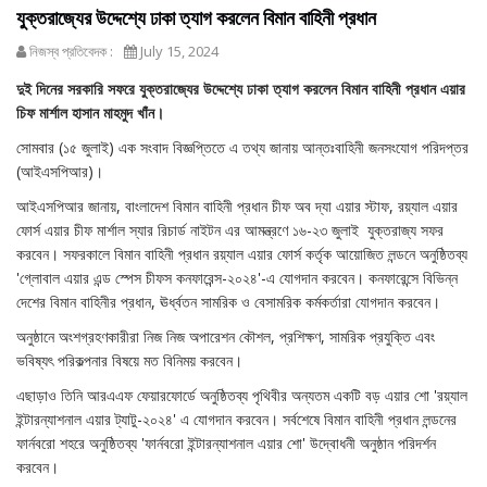
যুক্তরাজ্যের উদ্দেশ্যে ঢাকা ত্যাগ করলেন বিমান বাহিনী প্রধান
নিজস্ব প্রতিবেদক :
July 15, 2024
দুই দিনের সরকারি সফরে যুক্তরাজ্যের উদ্দেশ্যে ঢাকা ত্যাগ করলেন বিমান বাহিনী প্রধান এয়ার
চিফ মার্শাল হাসান মাহমুদ খাঁন।
সোমবার (১৫ জুলাই) এক সংবাদ বিজ্ঞপ্তিতে এ তথ্য জানায় আন্তঃবাহিনী জনসংযোগ পরিদপ্তর
(আইএসপিআর)।
আইএসপিআর জানায়, বাংলাদেশ বিমান বাহিনী প্রধান চীফ অব দ্যা এয়ার স্টাফ, রয়্যাল এয়ার
ফোর্স এয়ার চীফ মার্শাল স্যার রিচার্ড নাইটন এর আমন্ত্রণে ১৬-২৩ জুলাই যুক্তরাজ্য সফর
করবেন। সফরকালে বিমান বাহিনী প্রধান রয়্যাল এয়ার ফোর্স কর্তৃক আয়োজিত লন্ডনে অনুষ্ঠিতব্য
'গ্লোবাল এয়ার এন্ড স্পেস চীফস কনফারেন্স-২০২৪'-এ যোগদান করবেন। কনফারেন্সে বিভিন্ন
দেশের বিমান বাহিনীর প্রধান, ঊর্ধ্বতন সামরিক ও বেসামরিক কর্মকর্তারা যোগদান করবেন।
অনুষ্ঠানে অংশগ্রহণকারীরা নিজ নিজ অপারেশন কৌশল, প্রশিক্ষণ, সামরিক প্রযুক্তি এবং
ভবিষ্যৎ পরিকল্পনার বিষয়ে মত বিনিময় করবেন।
এছাড়াও তিনি আরএএফ ফেয়ারফোর্ডে অনুষ্ঠিতব্য পৃথিবীর অন্যতম একটি বড় এয়ার শো 'রয়্যাল
ইন্টারন্যাশনাল এয়ার ট্যাটু-২০২৪' এ যোগদান করবেন। সর্বশেষে বিমান বাহিনী প্রধান লন্ডনের
ফার্নবরো শহরে অনুষ্ঠিতব্য 'ফার্নবরো ইন্টারন্যাশনাল এয়ার শো' উদ্বোধনী অনুষ্ঠান পরিদর্শন
করবেন।