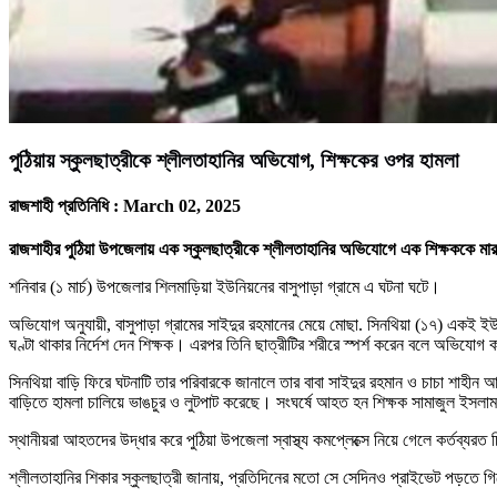
পুঠিয়ায় স্কুলছাত্রীকে শ্লীলতাহানির অভিযোগ, শিক্ষকের ওপর হামলা
রাজশাহী প্রতিনিধি :
March 02, 2025
রাজশাহীর পুঠিয়া উপজেলায় এক স্কুলছাত্রীকে শ্লীলতাহানির অভিযোগে এক শিক্ষককে ম
শনিবার (১ মার্চ) উপজেলার শিলমাড়িয়া ইউনিয়নের বাসুপাড়া গ্রামে এ ঘটনা ঘটে।
অভিযোগ অনুযায়ী, বাসুপাড়া গ্রামের সাইদুর রহমানের মেয়ে মোছা. সিনথিয়া (১৭) একই ইউনি
ঘণ্টা থাকার নির্দেশ দেন শিক্ষক। এরপর তিনি ছাত্রীটির শরীরে স্পর্শ করেন বলে অভিযোগ 
সিনথিয়া বাড়ি ফিরে ঘটনাটি তার পরিবারকে জানালে তার বাবা সাইদুর রহমান ও চাচা শাহীন 
বাড়িতে হামলা চালিয়ে ভাঙচুর ও লুটপাট করেছে। সংঘর্ষে আহত হন শিক্ষক সামাজুল ইসলা
স্থানীয়রা আহতদের উদ্ধার করে পুঠিয়া উপজেলা স্বাস্থ্য কমপ্লেক্সে নিয়ে গেলে কর্তব্
শ্লীলতাহানির শিকার স্কুলছাত্রী জানায়, প্রতিদিনের মতো সে সেদিনও প্রাইভেট পড়তে গি