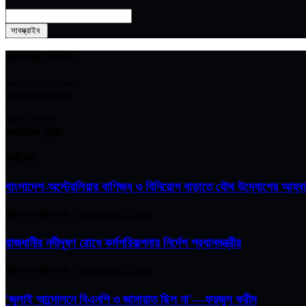
আমাদের সম্পর্কে
সম্পাদক ও প্রকাশক
মোঃ শাহিদুন আলম
নির্বাহি সম্পাদক
আলাউদ্দিন ভুইয়া
সর্বশেষ
বাংলাদেশ-অস্ট্রেলিয়ার বাণিজ্য ও বিনিয়োগ বাড়াতে যৌথ উদ্যোগের আহ্ব
নিজস্ব প্রতিবেদক :
August 06, 2026
রাজধানীর নদীদূষণ রোধে কর্মপরিকল্পনার নির্দেশ প্রধানমন্ত্রীর
নিজস্ব প্রতিবেদক :
August 06, 2026
'জুলাই আন্দোলনে বিএনপি ও জামায়াত ছিল না'—ফয়জুল করীম