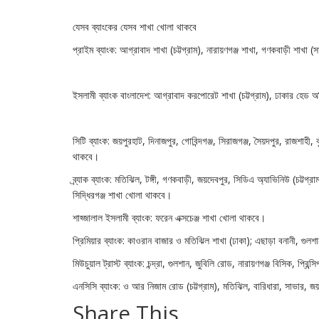
যেসব ব্যাংকের যেসব শাখা খোলা থাকবে
প্রাইম ব্যাংক: আগ্রাবাদ শাখা (চট্টগ্রাম), নারায়ণগঞ্জ শাখা, গণকবাড়ী শাখা 
ইসলামী ব্যাংক বাংলাদেশ: আগ্রাবাদ করপোরেট শাখা (চট্টগ্রাম), ঢাকার হে
সিটি ব্যাংক: জয়পুরহাট, দিনাজপুর, গোবিন্দগঞ্জ, সিরাজগঞ্জ, সৈয়দপুর, রাজশাহী,
থাকবে।
ব্র্যাক ব্যাংক: মতিঝিল, টঙ্গী, গণকবাড়ী, জয়দেবপুর, সিডিএ অ্যাভিনিউ (চট্টগ্
সিদ্ধিরগঞ্জ শাখা খোলা থাকবে।
শাহ্জালাল ইসলামী ব্যাংক: ফরেন এক্সচেঞ্জ শাখা খোলা থাকবে।
প্রিমিয়ার ব্যাংক: কাওরান বাজার ও মতিঝিল শাখা (ঢাকা); এছাড়া বনানী, গু
মিউচুয়াল ট্রাস্ট ব্যাংক: চন্দ্রা, গুলশান, জুবিলি রোড, নারায়ণগঞ্জ বিসিক, প্
এনসিসি ব্যাংক: ও আর নিজাম রোড (চট্টগ্রাম), মতিঝিল, বারিধারা, সাভার,
Share This