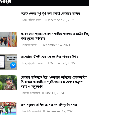
জনপ্রিয়
ডয়েচে ভেলের মুখ মুখি সদ্য বিদায়ী জেনারেল আজিজ
মোঃ শাহিদুন আলম
December 29, 2021
সাবেক সেনা প্রধান জেনারেল আজিজ আহমেদ ও জাতীয় কিছু
গনমাধ্যমের মিথ্যাচার
শাহিদুন আলম
December 14, 2021
মেসেঞ্জারে ডিলিট হওয়া মেসেজ ফিরে পাওয়ার উপায়
তথ্যপ্রযুক্তি ডেস্ক :
October 20, 2025
জেনারল আজিজকে নিয়ে “জেনারেল আজিজের তেলেশমাতি”
শিরোনামে মানবজমিনের প্রতিবেদন এবং তথ্যের সত্যতা
যাচাই এ অনুসন্ধান।
বিশেষ সংবাদদাতা
June 13, 2024
লাল-সবুজের জার্সিতে মাঠে নামবে যবিপ্রবির শাওন
যবিপ্রবি প্রতিনিধি
December 12, 2021