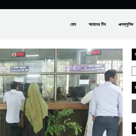
হোম
আমাদের টিম
এক্সক্লুসিভ
স