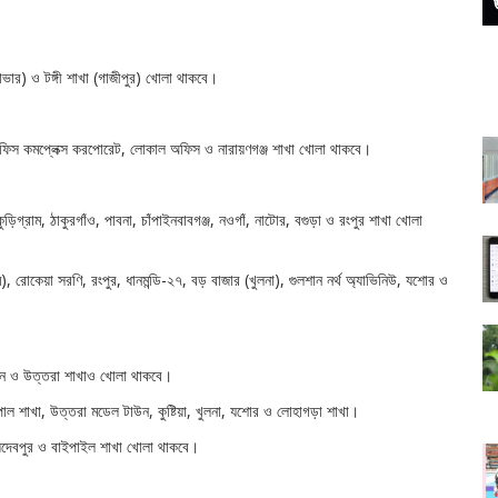
(সাভার) ও টঙ্গী শাখা (গাজীপুর) খোলা থাকবে।
ড অফিস কমপ্লেক্স করপোরেট, লোকাল অফিস ও নারায়ণগঞ্জ শাখা খোলা থাকবে।
 কুড়িগ্রাম, ঠাকুরগাঁও, পাবনা, চাঁপাইনবাবগঞ্জ, নওগাঁ, নাটোর, বগুড়া ও রংপুর শাখা খোলা
রাম), রোকেয়া সরণি, রংপুর, ধানমন্ডি-২৭, বড় বাজার (খুলনা), গুলশান নর্থ অ্যাভিনিউ, যশোর ও
লশান ও উত্তরা শাখাও খোলা থাকবে।
রিন্সিপাল শাখা, উত্তরা মডেল টাউন, কুষ্টিয়া, খুলনা, যশোর ও লোহাগড়া শাখা।
 জয়দেবপুর ও বাইপাইল শাখা খোলা থাকবে।