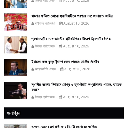
নিজস্ব প্রতিবেদক :
August 10, 2026
বাংলার মাটিতে কোনো ফ্যাসিবাদীকে প্রশ্রয় নয়: জামায়াত আমির
গাইবান্ধা প্রতিনিধি :
August 10, 2026
প্রধানমন্ত্রীর সঙ্গে ভারতীয় হাইকমিশনার দীনেশ ত্রিবেদীর বৈঠক
নিজস্ব প্রতিবেদক :
August 10, 2026
ইরানের সঙ্গে যুদ্ধে ট্রাম্প হেরে গেছেন: মার্কিন সিনেটর
আন্তজার্তিক ডেস্ক :
August 10, 2026
স্থানীয় সরকার নির্বাচনে যোগ্য ও ত্যাগীরাই অগ্রাধিকার পাবেন: তারেক
রহমান
নিজস্ব প্রতিবেদক :
August 10, 2026
জনপ্রিয়
ডয়েচে ভেলের মুখ মুখি সদ্য বিদায়ী জেনারেল আজিজ