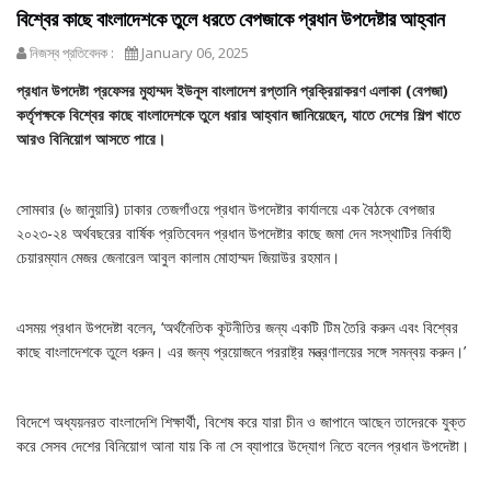
বিশ্বের কাছে বাংলাদেশকে তুলে ধরতে বেপজাকে প্রধান উপদেষ্টার আহ্বান
নিজস্ব প্রতিবেদক :
January 06, 2025
প্রধান উপদেষ্টা প্রফেসর মুহাম্মদ ইউনূস বাংলাদেশ রপ্তানি প্রক্রিয়াকরণ এলাকা (বেপজা)
কর্তৃপক্ষকে বিশ্বের কাছে বাংলাদেশকে তুলে ধরার আহ্বান জানিয়েছেন, যাতে দেশের শিল্প খাতে
আরও বিনিয়োগ আসতে পারে।
সোমবার (৬ জানুয়ারি) ঢাকার তেজগাঁওয়ে প্রধান উপদেষ্টার কার্যালয়ে এক বৈঠকে বেপজার
২০২৩-২৪ অর্থবছরের বার্ষিক প্রতিবেদন প্রধান উপদেষ্টার কাছে জমা দেন সংস্থাটির নির্বাহী
চেয়ারম্যান মেজর জেনারেল আবুল কালাম মোহাম্মদ জিয়াউর রহমান।
এসময় প্রধান উপদেষ্টা বলেন, ‘অর্থনৈতিক কূটনীতির জন্য একটি টিম তৈরি করুন এবং বিশ্বের
কাছে বাংলাদেশকে তুলে ধরুন। এর জন্য প্রয়োজনে পররাষ্ট্র মন্ত্রণালয়ের সঙ্গে সমন্বয় করুন।’
বিদেশে অধ্যয়নরত বাংলাদেশি শিক্ষার্থী, বিশেষ করে যারা চীন ও জাপানে আছেন তাদেরকে যুক্ত
করে সেসব দেশের বিনিয়োগ আনা যায় কি না সে ব্যাপারে উদ্যোগ নিতে বলেন প্রধান উপদেষ্টা।