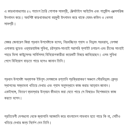
এ কারখানাগুলোর ৫২ শতাংশ তৈরি পোশাক সামগ্রী, টেক্সটাইল আইটেম এবং গার্মেন্টস এক্সেসরিজ
উৎপাদন করে। অবশিষ্ট কারখানাগুলো বহুমুখী উৎপাদন করে থাকে যেমন-কফিন ও খেলনা
সামগ্রী।
মেজর জেনারেল জিয়া প্রধান উপদেষ্টাকে বলেন, নিরবচ্ছিন্ন গ্যাস ও বিদ্যুৎ সরবরাহ, বেপজা
এলাকায় বন্ডেড ওয়্যারহাউজ সুবিধা, চট্টগ্রাম-সাংহাই সরাসরি ফ্লাইট চলাচল এবং চীনের সাংহাই
শহরে ভিসা কাউন্সেলর সার্ভিসসহ বিনিয়োগকারীরা কয়েকটি বিষয়ে জানিয়েছেন। এসব সুবিধা
পেলে বিনিয়োগ বাড়তে পারে বলেও জানান তিনি।
প্রধান উপদেষ্টা অধ্যাপক ইউনূস বেপজাকে রপ্তানি প্রক্রিয়াকরণ অঞ্চলে সৌরবিদ্যুৎ কেন্দ্র
স্থাপনের সম্ভাবনা খতিয়ে দেখার এবং গ্যাস অনুসন্ধানে কাজ করার আহ্বান জানান।
একইসঙ্গে, বিতরণ ব্যবস্থার উন্নয়ন কীভাবে করা যেতে পারে সে বিষয়েও বিশেষভাবে কাজ
করতে বলেন।
প্রতিবেশী দেশগুলো থেকে জ্বালানি আমদানি করে বাংলাদেশ লাভবান হতে পারে কি না, সেটিও
খতিয়ে দেখার জন্য নির্দেশ দেন তিনি।