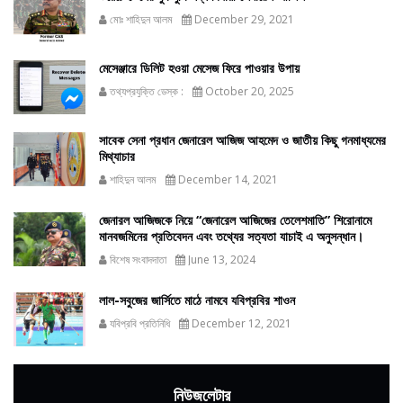
মোঃ শাহিদুন আলম
December 29, 2021
মেসেঞ্জারে ডিলিট হওয়া মেসেজ ফিরে পাওয়ার উপায়
তথ্যপ্রযুক্তি ডেস্ক :
October 20, 2025
সাবেক সেনা প্রধান জেনারেল আজিজ আহমেদ ও জাতীয় কিছু গনমাধ্যমের
মিথ্যাচার
শাহিদুন আলম
December 14, 2021
জেনারল আজিজকে নিয়ে “জেনারেল আজিজের তেলেশমাতি” শিরোনামে
মানবজমিনের প্রতিবেদন এবং তথ্যের সত্যতা যাচাই এ অনুসন্ধান।
বিশেষ সংবাদদাতা
June 13, 2024
লাল-সবুজের জার্সিতে মাঠে নামবে যবিপ্রবির শাওন
যবিপ্রবি প্রতিনিধি
December 12, 2021
নিউজলেটার