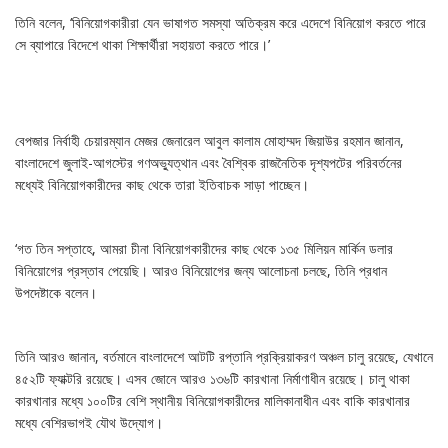
তিনি বলেন, ‘বিনিয়োগকারীরা যেন ভাষাগত সমস্যা অতিক্রম করে এদেশে বিনিয়োগ করতে পারে
সে ব্যাপারে বিদেশে থাকা শিক্ষার্থীরা সহায়তা করতে পারে।’
বেপজার নির্বাহী চেয়ারম্যান মেজর জেনারেল আবুল কালাম মোহাম্মদ জিয়াউর রহমান জানান,
বাংলাদেশে জুলাই-আগস্টের গণঅভ্যুত্থান এবং বৈশ্বিক রাজনৈতিক দৃশ্যপটের পরিবর্তনের
মধ্যেই বিনিয়োগকারীদের কাছ থেকে তারা ইতিবাচক সাড়া পাচ্ছেন।
‘গত তিন সপ্তাহে, আমরা চীনা বিনিয়োগকারীদের কাছ থেকে ১৩৫ মিলিয়ন মার্কিন ডলার
বিনিয়োগের প্রস্তাব পেয়েছি। আরও বিনিয়োগের জন্য আলোচনা চলছে, তিনি প্রধান
উপদেষ্টাকে বলেন।
তিনি আরও জানান, বর্তমানে বাংলাদেশে আটটি রপ্তানি প্রক্রিয়াকরণ অঞ্চল চালু রয়েছে, যেখানে
৪৫২টি ফ্যাক্টরি রয়েছে। এসব জোনে আরও ১৩৬টি কারখানা নির্মাণাধীন রয়েছে। চালু থাকা
কারখানার মধ্যে ১০০টির বেশি স্থানীয় বিনিয়োগকারীদের মালিকানাধীন এবং বাকি কারখানার
মধ্যে বেশিরভাগই যৌথ উদ্যোগ।