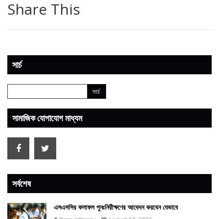
Share This
সার্চ
সামাজিক যোগাযোগ মাধ্যম
সর্বশেষ
এসএসসির ফলাফল পুনঃনিরীক্ষণের আবেদন করবেন যেভাবে