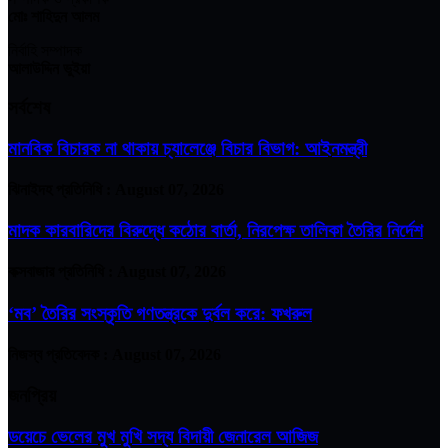
মোঃ শাহিদুন আলম
নির্বাহি সম্পাদক
আলাউদ্দিন ভুইয়া
সর্বশেষ
মানবিক বিচারক না থাকায় চ্যালেঞ্জে বিচার বিভাগ: আইনমন্ত্রী
ঝিনাইদহ প্রতিনিধি :
August 07, 2026
মাদক কারবারিদের বিরুদ্ধে কঠোর বার্তা, নিরপেক্ষ তালিকা তৈরির নির্দেশ
কক্সবাজার প্রতিনিধি :
August 07, 2026
‘মব’ তৈরির সংস্কৃতি গণতন্ত্রকে দুর্বল করে: ফখরুল
নিজস্ব প্রতিবেদক :
August 07, 2026
জনপ্রিয়
ডয়েচে ভেলের মুখ মুখি সদ্য বিদায়ী জেনারেল আজিজ