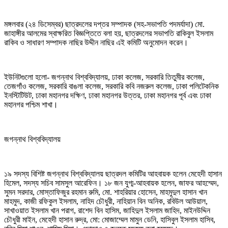
মঙ্গলবার (২৪ ডিসেম্বর) ছাত্রদলের দপ্তর সম্পাদক (সহ-সভাপতি পদমর্যাদা) মো.
জাহাঙ্গীর আলমের স্বাক্ষরিত বিজ্ঞপ্তিতে বলা হয়, ছাত্রদলের সভাপতি রাকিবুল ইসলাম
রাকিব ও সাধারণ সম্পাদক নাছির উদ্দীন নাছির এই কমিটি অনুমোদন করেন।
ইউনিটগুলো হলো- জগন্নাথ বিশ্ববিদ্যালয়, ঢাকা কলেজ, সরকারি তিতুমীর কলেজ,
তেজগাঁও কলেজ, সরকারি বাঙলা কলেজ, সরকারি কবি নজরুল কলেজ, ঢাকা পলিটেকনিক
ইনস্টিটিউট, ঢাকা মহানগর দক্ষিণ, ঢাকা মহানগর উত্তর, ঢাকা মহানগর পূর্ব এবং ঢাকা
মহানগর পশ্চিম শাখা।
জগন্নাথ বিশ্ববিদ্যালয়
১৯ সদস্য বিশিষ্ট জগন্নাথ বিশ্ববিদ্যালয় ছাত্রদল কমিটির আহবায়ক হলেন মেহেদী হাসান
হিমেল, সদস্য সচিব সামসুল আরেফিন। ১৮ জন যুগ্ম-আহবায়ক হলেন, জাফর আহম্মেদ,
সুমন সরদার, মোস্তাফিজুর রহমান রুমি, মো. শাহরিয়ার হোসেন, মাহমুদুল হাসান খান
মাহমুদ, কাজী রফিকুল ইসলাম, নাহিদ চৌধুরী, নাহিয়ান বিন অনিক, রবিউল আউয়াল,
সাখাওয়াত ইসলাম খান পরাগ, রাশেদ বিন হাসিম, জাহিদুল ইসলাম জাহিদ, মাইনউদ্দিন
চৌধুরী মাইন, মেহেদী হাসান রুদ্র, মো: মোজাম্মেল মামুন ডেনি, হাসিবুল ইসলাম হাসিব,