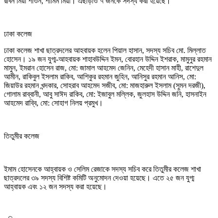
রবিন মিয়া শাওন, শামিম মিয়া। এছাড়াও ৭ জনকে সদস্য করা হয়েছে।
ঢাকা কলেজ
ঢাকা কলেজ শাখা ছাত্রদলের আহবায়ক হলেন পিয়াল হাসান, সদস্য সচিব মো. মিল্লাত
হোসেন। ১৯ জন যুগ্ম-আহবায়ক শাহাবউদ্দিন ইমন, বোরহান উদ্দিন ইশরাক, মামুনুর রহমান
মামুন, ইমরান হোসেন রাজ, মো: জামাল আহমেদ জেনিন, মেহেদী হাসান মাহী, রাশেদুল
আমীন, রাকিবুল ইসলাম রাকিব, আশিকুর রহমান জুহিন, আনিসুর রহমান আনিস, মো:
জিয়াউর রহমান খন্দকার, সোহরাব আহমেদ সজীব, মো: মাজহারুল ইসলাম (সুমন দরজী),
গোলাম রাব্বানী, আবু সাঈদ রাকিব, মো: ইজাবুল মল্লিক, জুলহাস উদ্দিন জনি, হাসনাইন
আহমেদ রাব্বি, মো: সোহাগ নিলয় প্রমুখ।
তিতুমীর কলেজ
ইমাম হোসেনকে আহ্বায়ক ও সেলিম রেজাকে সদস্য সচিব করে তিতুমীর কলেজ শাখা
ছাত্রদলের ৩৯ সদস্য বিশিষ্ট কমিটি অনুমোদন দেওয়া হয়েছে। এতে ২৫ জন যুগ্ম
আহ্বায়ক এবং ১২ জন সদস্য করা হয়েছে।