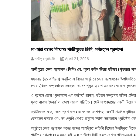
মা-হারা কনের বিয়েতে গাজীপুরের ডিসি, সর্বমহলে প্রশংসা
গাজীপুর প্রতিনিধি :
April 21, 2026
গাজীপুরের জেলা প্রশাসক (ডিসি) মো. নূরুল করিম ভূঁইয়া হরিজন (সুইপার) সম
মঙ্গলবার (২১ এপ্রিল) অনুষ্ঠিত এ বিয়ের অনুষ্ঠানে জেলা প্রশাসকের উপস্থিতিত
পেয়ে হরিজন সম্প্রদায়ের সদস্যরা আবেগাপ্লুত হয়ে পড়েন এবং অনেকে কৃতজ্ঞ
এ প্রসঙ্গে জেলা প্রশাসনের এক কর্মকর্তা জানান, হরিজন সম্প্রদায় দক্ষিণ এশি
যুক্ত থাকায় ‘মেথর’ বা ‘ডোম’ নামেও পরিচিত। সেই সম্প্রদায়ের একটি বিয়ের অ
স্থানীয়দের মতে, জেলা প্রশাসকের এ ধরনের অংশগ্রহণ একটি মানবিক দৃষ্টান্ত
ভেদাভেদ কমাতে এবং সব শ্রেণি-পেশার মানুষের মর্যাদা সমানভাবে প্রতিষ্ঠার ক্ষ
অনুষ্ঠানে জেলা প্রশাসক কনের পক্ষের আমন্ত্রিত অতিথি হিসেবে উপস্থিত ছ
গাজীপুর মহানগরের একজন কর্মী এবং গাজীপুর সিটি করপোরেশনে পরিচ্ছন্নতা কর্