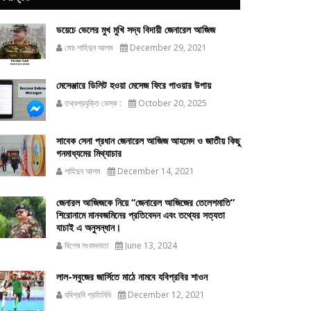
ডয়েচে ভেলের মুখ মুখি সদ্য বিদায়ী জেনারেল আজিজ
মোঃ শাহিদুন আলম
December 29, 2021
মেসেঞ্জারে ডিলিট হওয়া মেসেজ ফিরে পাওয়ার উপায়
তথ্যপ্রযুক্তি ডেস্ক :
October 20, 2025
সাবেক সেনা প্রধান জেনারেল আজিজ আহমেদ ও জাতীয় কিছু
গনমাধ্যমের মিথ্যাচার
শাহিদুন আলম
December 14, 2021
জেনারল আজিজকে নিয়ে “জেনারেল আজিজের তেলেশমাতি”
শিরোনামে মানবজমিনের প্রতিবেদন এবং তথ্যের সত্যতা
যাচাই এ অনুসন্ধান।
বিশেষ সংবাদদাতা
June 13, 2024
লাল-সবুজের জার্সিতে মাঠে নামবে যবিপ্রবির শাওন
যবিপ্রবি প্রতিনিধি
December 12, 2021