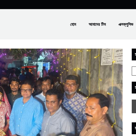
হোম
আমাদের টিম
এক্সক্লুসিভ
স