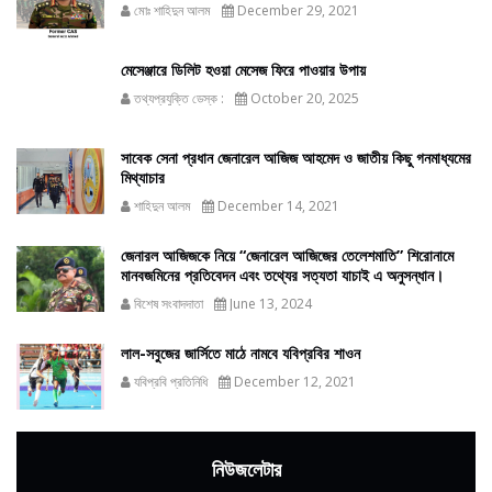
মোঃ শাহিদুন আলম
December 29, 2021
মেসেঞ্জারে ডিলিট হওয়া মেসেজ ফিরে পাওয়ার উপায়
তথ্যপ্রযুক্তি ডেস্ক :
October 20, 2025
সাবেক সেনা প্রধান জেনারেল আজিজ আহমেদ ও জাতীয় কিছু গনমাধ্যমের
মিথ্যাচার
শাহিদুন আলম
December 14, 2021
জেনারল আজিজকে নিয়ে “জেনারেল আজিজের তেলেশমাতি” শিরোনামে
মানবজমিনের প্রতিবেদন এবং তথ্যের সত্যতা যাচাই এ অনুসন্ধান।
বিশেষ সংবাদদাতা
June 13, 2024
লাল-সবুজের জার্সিতে মাঠে নামবে যবিপ্রবির শাওন
যবিপ্রবি প্রতিনিধি
December 12, 2021
নিউজলেটার