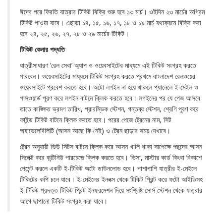
ঈদের পরে ফিরতি যাত্রার টিকিট বিক্রি শুরু হবে ১৩ মার্চ। ওইদিন ২৩ মার্চের অগ্রিম
টিকিট পাওয়া যাবে। এছাড়া ১৪, ১৫, ১৬, ১৭, ১৮ ও ১৯ মার্চ যথাক্রমে বিক্রি করা
হবে ২৪, ২৫, ২৬, ২৭, ২৮ ও ২৯ মার্চের টিকিট।
টিকিট কেনার পদ্ধতি
যাত্রীসাধারণ ‘রেল সেবা’ অ্যাপ ও ওয়েবসাইটের মাধ্যমে এই টিকিট সংগ্রহ করতে
পারবেন। ওয়েবসাইটের মাধ্যমে টিকিট সংগ্রহ করতে প্রথমে বাংলাদেশ রেলওয়ের
ওয়েবসাইটে প্রবেশ করতে হবে। অটো লগইন না হয়ে থাকলে প্যানেলে ই-মেইল ও
পাসওয়ার্ড পূরণ করে লগইন বাটনে ক্লিক করতে হবে। লগইনের পর যে পেজ আসবে
তাতে কাঙ্ক্ষিত ভ্রমণ তারিখ, প্রারম্ভিক স্টেশন, গন্তব্য স্টেশন, শ্রেণি পূরণ করে
ফাইন্ড টিকিট বাটনে ক্লিক করতে হবে। পরের পেজে ট্রেনের নাম, সিট
অ্যাভেলেবিলিটি (আসন আছে কি নেই) ও ট্রেন ছাড়ার সময় দেখাবে।
ট্রেন অনুযায়ী ভিউ সিটস বাটনে ক্লিক করে আসন খালি থাকা সাপেক্ষে পছন্দের আসন
সিলেক্ট করে কন্টিনিউ পারচেজে ক্লিক করতে হবে। ভিসা, মাস্টার কার্ড কিংবা বিকাশে
পেমেন্ট করলে একটি ই-টিকিট অটো ডাউনলোড হবে। পাশাপাশি যাত্রীর ই-মেইলে
টিকিটের কপি চলে যাবে। ই-মেইলের ইনবক্স থেকে টিকিট প্রিন্ট করে ফটো আইডিসহ
ই-টিকিট প্রদত্ত টিকিট প্রিন্ট ইনফরমেশন দিয়ে সংশ্লিষ্ট সোর্স স্টেশন থেকে যাত্রার
আগে ছাপানো টিকিট সংগ্রহ করা যাবে।