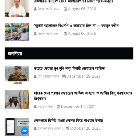
রাজধানীর নদীদূষণ রোধে কর্মপরিকল্পনার নির্দেশ প্রধানমন্ত্রীর
নিজস্ব প্রতিবেদক :
August 06, 2026
'জুলাই আন্দোলনে বিএনপি ও জামায়াত ছিল না'—ফয়জুল করীম
নিজস্ব প্রতিবেদক :
August 06, 2026
জনপ্রিয়
ডয়েচে ভেলের মুখ মুখি সদ্য বিদায়ী জেনারেল আজিজ
মোঃ শাহিদুন আলম
December 29, 2021
সাবেক সেনা প্রধান জেনারেল আজিজ আহমেদ ও জাতীয় কিছু গনমাধ্যমের
মিথ্যাচার
শাহিদুন আলম
December 14, 2021
মেসেঞ্জারে ডিলিট হওয়া মেসেজ ফিরে পাওয়ার উপায়
তথ্যপ্রযুক্তি ডেস্ক :
October 20, 2025