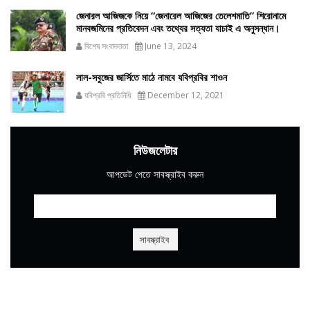
জেনারল আজিজকে নিয়ে “জেনারেল আজিজের তেলেশমাতি” শিরোনামে
মানবজমিনের প্রতিবেদন এবং তথ্যের সত্যতা যাচাই এ অনুসন্ধান।
বিশেষ সংবাদদাতা
June 13, 2024
লাল-সবুজের জার্সিতে মাঠে নামবে যবিপ্রবির শাওন
যবিপ্রবি প্রতিনিধি
December 12, 2021
নিউজলেটার
আপডেট পেতে সাবস্ক্রাইব করুন