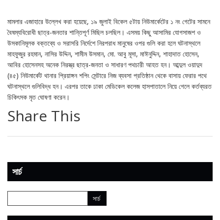
মামলার এজাহারে উল্লেখ করা হয়েছে, ১৯ জুলাই বিকেল ৫টায় নিউমার্কেটের ১ নং গেটের সামনে
বৈষম্যবিরোধী ছাত্র-জনতার শান্তিপূর্ণ মিছিল চলছিল। এসময় কিছু আসামির যোগসাজশ ও
উসকানিমূলক বক্তব্যে ও সরাসরি নির্দেশে নিরপরাধ মানুষের ওপর গুলি করা হলে ঘটনাস্থলে
মাহফুজুর রহমান, নাসির উদ্দিন, শামীম উসমান, মো. আবু মূসা, মাঈনুদ্দিন, শাহাদাত হোসেন,
আবির হোসেনসহ অনেক নিরস্ত্র ছাত্র-জনতা ও সাধারণ পথচারী আহত হন। আব্দুল ওয়াদুদ
(৪৫) নিউমার্কেট থানার প্রিয়াঙ্গন শপিং সেন্টারে নিজ ব্যবসা প্রতিষ্ঠান থেকে বাসায় ফেরার পথে
ঘটনাস্থলে গুলিবিদ্ধ হন। এরপর তাকে ঢাকা মেডিকেল কলেজ হাসপাতালে নিয়ে গেলে কর্তব্যরত
চিকিৎসক মৃত ঘোষণা করেন।
Share This
সার্চ