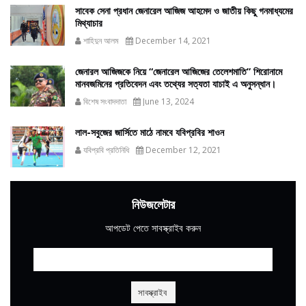
সাবেক সেনা প্রধান জেনারেল আজিজ আহমেদ ও জাতীয় কিছু গনমাধ্যমের
মিথ্যাচার
শাহিদুন আলম
December 14, 2021
জেনারল আজিজকে নিয়ে “জেনারেল আজিজের তেলেশমাতি” শিরোনামে
মানবজমিনের প্রতিবেদন এবং তথ্যের সত্যতা যাচাই এ অনুসন্ধান।
বিশেষ সংবাদদাতা
June 13, 2024
লাল-সবুজের জার্সিতে মাঠে নামবে যবিপ্রবির শাওন
যবিপ্রবি প্রতিনিধি
December 12, 2021
নিউজলেটার
আপডেট পেতে সাবস্ক্রাইব করুন