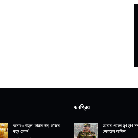
জনপ্রিয়
আবারও বাড়ল সোনার দাম, ভরিতে
ডয়েচে ভেলের মুখ মুখি সদ্
নতুন রেকর্ড
জেনারেল আজিজ