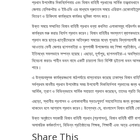
প্রধান উপদেষ্টার দিকনির্দেশনায় এবং বিমান বাহিনী প্রধানের সার্বিক তত্ত্বাবধা
জেলায় হেলিকপ্টার ও ইউএভি এর মাধ্যমে দ্রুততম সময়ে এরিয়াল রেকোনাইসেন্স 
বিতরণ ও চিকিৎসা কার্যক্রমে কার্যকর ভূমিকা পালন করে।
উক্ত সময়ে সম্মানিত বিমান বাহিনী প্রধান বন্যা কবলিত এলাকাসমূহ পরিদর্শন করেন
কার্যক্রম শুরু করার নির্দেশ প্রদান করেন। বিমান বাহিনীর সদস্যগণ ব্যাপকভাবে
প্রদান করে ছাত্র-ছাত্রীদেরকে অতিদ্রুত সময়ের মধ্যে পুনরায় বিদ্যালয়গামী করত
আওতায় ফেনী জেলার ছাগলনাইয়া ও ফুলগাজী উপজেলার বহু শিক্ষা প্রতিষ্ঠান, এতি
ইতিমধ্যে সফলভাবে সম্পন্ন হয়েছে। এছাড়া, দূর্গাপুর, ছাগলনাইয়া-এ অবস্থিত হা
বিবেচনা করতঃ শাহীন ভবন নামে একটি চারতলা ভিত বিশিষ্ট দুইতলা ভবন আসবাবপত
পারে।
এ উন্নয়নমূলক কার্যক্রমগুলো মাঠপর্যায়ে বাস্তবায়ন করেছে ঢাকাস্থ বিমান বাহিনী
সর্বপ্রথম মাননীয় প্রধান উপদেষ্টার সময় উপযোগী দিকনির্দেশনা প্রদানের জন্য 
আর্থিক, ত্রাণ ও বিভিন্নভাবে সার্বিক সহায়তা প্রদান করেছেন, তাদের প্রতি 
এছাড়া, স্থানীয় প্রশাসন ও এলাকাবাসীর স্বতঃস্ফুর্ত সহযোগিতার জন্য কৃতজ্
থাকবেন বলে আশ্বাস প্রদান করেন। উল্লেখ্য যে, বাংলাদেশ বিমান বাহিনী নো
উক্ত অনুষ্ঠানে সহকারী বিমান বাহিনী প্রধান (প্রশাসন), বিমান বাহিনী ঘাঁটি বা
অসামরিক কর্মকর্তাগণ, বিভিন্ন প্রতিষ্ঠানের শিক্ষক, শিক্ষার্থী এবং অত্র এলাকা
Share This