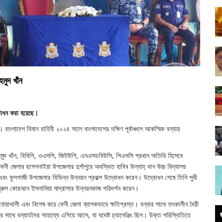
মুদ খাঁন
দ্বোধন করা হয়েছে।
 বাংলাদেশ বিমান বাহিনী ২০২৪ সালে বাংলাদেশের দক্ষিণ পূর্বাঞ্চলে আকস্মিক বন্যায়
মাহমুদ খাঁন, বিবিপি, ওএসপি, জিইউপি, এনএসডবিউসি, পিএসসি প্রধান অতিথি হিসেবে
ী জেলার ছাগলনাইয়া উপজেলার দুর্গাপুরে অবস্থিত হাবিব উল্যাহ্ খান উচ্চ বিদ্যালয়
ইয়া এবং ফুলগাজী উপজেলার বিভিন্ন উন্নয়ন প্রকল্প উদ্বোধন করেন। উদ্বোধন শেষে তিনি সুধী
ও নুরুল কোরআন ইসলামিয়া মাদ্রাসার উন্নয়নকাজ পরিদর্শন করেন।
া, নোয়াখালী এবং বিশেষ করে ফেনী জেলা ব্যাপকভাবে ক্ষতিগ্রস্ত। বন্যার সাথে তৎকালীন বৈরী
 সাথে বন্যার্তদের সাহায্যে এগিয়ে আসে, যা যথেষ্ট চ্যালেঞ্জিং ছিল। উক্ত পরিস্থিতিতে