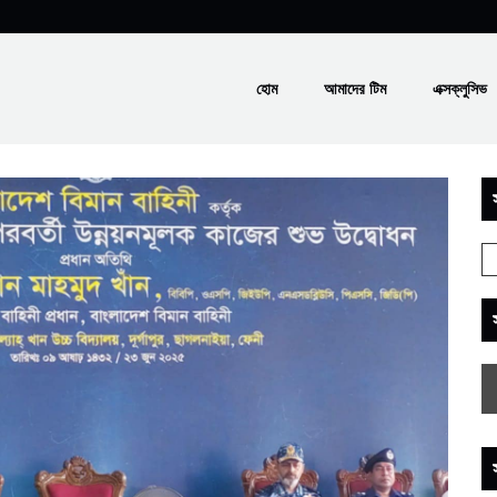
হোম
আমাদের টিম
এক্সক্লুসিভ
স