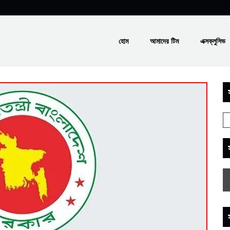
হোম
আমাদের টিম
এক্সক্লুসিভ
স