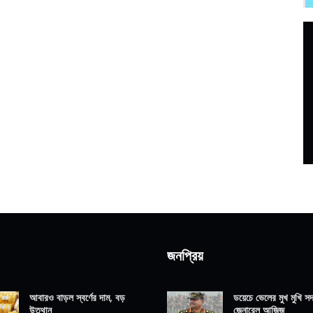
জনপ্রিয়
আবারও বাড়ল স্বর্ণের দাম, বড়
ডয়েচে ভেলের মুখ মুখি সদ্
উত্থান
জেনারেল আজিজ