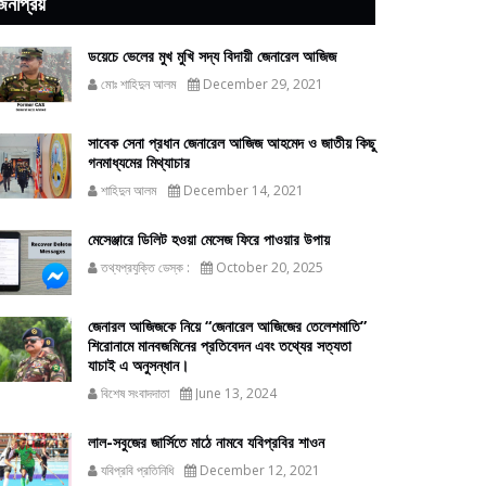
জনপ্রিয়
ডয়েচে ভেলের মুখ মুখি সদ্য বিদায়ী জেনারেল আজিজ
মোঃ শাহিদুন আলম
December 29, 2021
সাবেক সেনা প্রধান জেনারেল আজিজ আহমেদ ও জাতীয় কিছু
গনমাধ্যমের মিথ্যাচার
শাহিদুন আলম
December 14, 2021
মেসেঞ্জারে ডিলিট হওয়া মেসেজ ফিরে পাওয়ার উপায়
তথ্যপ্রযুক্তি ডেস্ক :
October 20, 2025
জেনারল আজিজকে নিয়ে “জেনারেল আজিজের তেলেশমাতি”
শিরোনামে মানবজমিনের প্রতিবেদন এবং তথ্যের সত্যতা
যাচাই এ অনুসন্ধান।
বিশেষ সংবাদদাতা
June 13, 2024
লাল-সবুজের জার্সিতে মাঠে নামবে যবিপ্রবির শাওন
যবিপ্রবি প্রতিনিধি
December 12, 2021