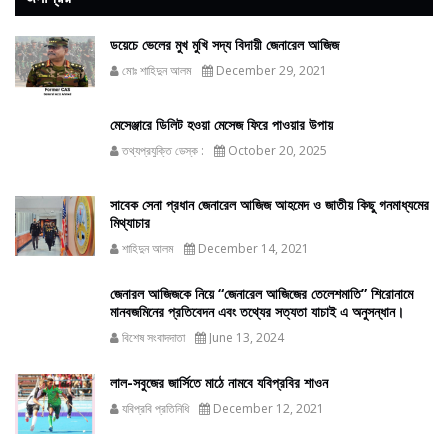
ডয়েচে ভেলের মুখ মুখি সদ্য বিদায়ী জেনারেল আজিজ
মোঃ শাহিদুন আলম
December 29, 2021
মেসেঞ্জারে ডিলিট হওয়া মেসেজ ফিরে পাওয়ার উপায়
তথ্যপ্রযুক্তি ডেস্ক :
October 20, 2025
সাবেক সেনা প্রধান জেনারেল আজিজ আহমেদ ও জাতীয় কিছু গনমাধ্যমের
মিথ্যাচার
শাহিদুন আলম
December 14, 2021
জেনারল আজিজকে নিয়ে “জেনারেল আজিজের তেলেশমাতি” শিরোনামে
মানবজমিনের প্রতিবেদন এবং তথ্যের সত্যতা যাচাই এ অনুসন্ধান।
বিশেষ সংবাদদাতা
June 13, 2024
লাল-সবুজের জার্সিতে মাঠে নামবে যবিপ্রবির শাওন
যবিপ্রবি প্রতিনিধি
December 12, 2021