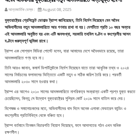
আন্তজার্তিক ডেস্ক :
August 08, 2025
যুক্তরাষ্ট্রের প্রেসিডেন্ট ডোনাল্ড ট্রাম্প জানিয়েছেন, তিনি নির্দেশ দিয়েছেন যেন অবৈধ
অভিবাসীদের নতুন আদমশুমারিতে আর গণনায় রাখা না হয়। দেশটিতে প্রতি ১০ বছর অন্তর
এই আদমশুমারি অনুষ্ঠিত হয় এবং এটি জনসংখ্যা, সরকারি তহবিল বণ্টন ও কংগ্রেসীয় আসন
বণ্টনে গুরুত্বপূর্ণ ভূমিকা রাখে।
ট্রাম্প এক সোশ্যাল মিডিয়া পোস্টে বলেন, যারা আমাদের দেশে অবৈধভাবে রয়েছে, তারা
আদমশুমারিতে গণ্য হবে না।
তিনি আরও জানান, কমার্স ডিপার্টমেন্টকে নির্দেশ দিয়েছেন যাতে তারা আধুনিক তথ্য ও ২০২৪
সালের নির্বাচনের ফলাফলের ভিত্তিতে একটি নতুন ও সঠিক জরিপ তৈরি করে। পরবর্তী
আদমশুমারি ২০৩০ সালে হওয়ার কথা।
ট্রাম্প এর আগেও ২০১০ সালের আদমশুমারিতে নাগরিকত্ব সংক্রান্ত একটি প্রশ্ন যুক্ত করতে
চেয়েছিলেন, কিন্তু সে উদ্যোগ যুক্তরাষ্ট্রের সুপ্রিম কোর্ট ২০১৯ সালে বাতিল করে দেয়।
বিশেষজ্ঞ ও সমালোচকদের মতে, অভিবাসীদের বাদ দিলে অনেক এলাকা ফেডারেল ফান্ডিং ও
কংগ্রেসীয় প্রতিনিধিত্ব থেকে বঞ্চিত হবে।
ট্রাম্প বর্তমানে তিনজন বিচারপতি নিয়োগ দিয়েছেন, ফলে আদালতের গঠন এখন অধিক
রক্ষণশীল।