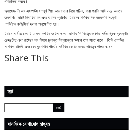
পরিচালনা করবে।
অ্যাসেম্বলি অব এক্সপার্টস সম্পূর্ণ শিয়া আলেমদের নিয়ে গঠিত, যারা প্রতি আট বছর অন্তর
জনগণের ভোটে নির্বাচিত হন এবং তাদের প্রার্থিতা ইরানের সাংবিধানিক নজরদারি সংস্থা
'গার্ডিয়ান কাউন্সিল' দ্বারা অনুমোদিত হয়।
ইরানে সর্বোচ্চ নেতাই হলেন দেশটির জটিল ক্ষমতা-ভাগাভাগি ভিত্তিক শিয়া ধর্মতান্ত্রিক ব্যবস্থার
কেন্দ্রবিন্দু এবং রাষ্ট্রের সব বিষয়ে চূড়ান্ত সিদ্ধান্তের ক্ষমতা তার হাতে থাকে। তিনি দেশটির
সামরিক বাহিনী এবং রেভল্যুশনারি গার্ডের সর্বাধিনায়ক হিসেবেও দায়িত্ব পালন করেন।
Share This
সার্চ
সামাজিক যোগাযোগ মাধ্যম