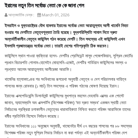
ইরানের নতুন তিন সর্বোচ্চ নেতা কে কে জানা গেল
আন্তজার্তিক ডেস্ক :
March 01, 2026
ইসরাইল ও যুক্তরাষ্ট্রের যৌথ হামলায় ইরানের সর্বোচ্চ নেতা আয়াতুল্লাহ আলী খামেনি নিহত
হওয়ার পর দেশটিতে নেতৃত্বশূন্যতা তৈরি হয়েছে। যুদ্ধপরিস্থিতি সামাল দিতে দ্রুত
অন্তর্বর্তীকালীন নেতৃত্ব কাউন্সিল গঠন করেছে দেশটি। তিন সদস্যের এই কাউন্সিলই এখন
ইসলামি প্রজাতন্ত্রের সর্বোচ্চ নেতা। তারাই দেশের গতিপ্রকৃতি ঠিক করবেন।
কাউন্সিলে স্থান পাওয়া ব্যক্তিরা হলেন- দেশটির প্রেসিডেন্ট মাসুদ পেজেশকিয়ান, সুপ্রিম কোর্টের
প্রধান বিচারপতি গোলাম-হোসেইন মোহসেনি-এজেই, দেশটির গার্ডিয়ান কাউন্সিলের সদস্য ও
প্রখ্যাত আলেম আয়াতুল্লাহ আলীরেজা আরাফি।
খামেনির হত্যাকাণ্ডের পর সংবিধানের রূপরেখা অনুযায়ী নেতৃত্ব ও দেশ পরিচালনার দায়িত্ব
পালনের জন্য রোববার (১ মার্চ) তিন সদস্যের এ পরিষদ গঠনের ঘোষণা দিয়েছে ইরান।
ইরানের এক্সপেডিয়েন্সি ডিসার্নমেন্ট কাউন্সিলের মুখপাত্র মহসেন দেহনাভি এক্সের এক পোস্টে
জানান, অ্যাসেম্বলি অব এক্সপার্টস (বিশেষজ্ঞ পরিষদ) ‘যত দ্রুত সম্ভব’ একজন স্থায়ী নেতা
নির্বাচনের প্রক্রিয়া চলাকালীন নেতৃত্বের ধারাবাহিকতা নিশ্চিত করতে পরিষদ আরাফিকে তাদের
ধর্মীয় প্রতিনিধি হিসেবে নির্বাচন করেছে।
ইরানের সংবিধানের ১১১ অনুচ্ছেদ অনুযায়ী, খামেনেইর দীর্ঘ ৩৭ বছরের শাসনের পর ৮৮ সদস্যের
বিশেষজ্ঞ পরিষদ নতুন সুপ্রিম লিডার নির্বাচন না করা পর্যন্ত এই অন্তর্বর্তীকালীন পরিষদ দেশ