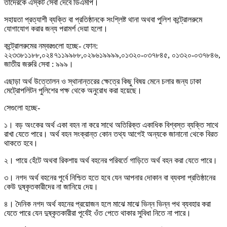
তাদেরকে এস্কর্ট সেবা দেবে ডিএমপি।
সহায়তা প্রত্যাশী ব্যক্তি বা প্রতিষ্ঠানকে সংশ্লিষ্ট থানা অথবা পুলিশ কন্ট্রোলরুমে
যোগাযোগ করার জন্য পরামর্শ দেয়া হলো।
কন্ট্রোলরুমের নম্বরগুলো হচ্ছে- ফোন:
২২৩৩৮১১৮৮,০২৪৭১১৯৯৮৮,০২৯৬১৯৯৯৯,০১৩২০-০৩৭৮৪৫, ০১৩২০-০৩৭৮৪৬,
জাতীয় জরুরি সেবা : ৯৯৯।
এছাড়া অর্থ উত্তোলন ও স্থানান্তরের ক্ষেত্রে কিছু বিষয় মেনে চলার জন্য ঢাকা
মেট্রোপলিটন পুলিশের পক্ষ থেকে অনুরোধ করা হয়েছে।
সেগুলো হচ্ছে-
১। বড় অংকের অর্থ একা বহন না করে সাথে অতিরিক্ত একাধিক বিশ্বস্ত ব্যক্তি সাথে
রাখা যেতে পারে। অর্থ বহন সংক্রান্ত কোন তথ্য আগেই অন্যকে জানানো থেকে বিরত
থাকতে হবে।
২। পায়ে হেঁটে অথবা রিকশায় অর্থ বহনের পরিবর্তে গাড়িতে অর্থ বহন করা যেতে পারে।
৩। নগদ অর্থ বহনের পূর্বে নিশ্চিত হতে হবে যেন আপনার দোকান বা ব্যবসা প্রতিষ্ঠানের
কেউ দুষ্কৃতকারীদের না জানিয়ে দেয়।
৪। দৈনিক নগদ অর্থ বহনের প্রয়োজন হলে মাঝে মাঝে ভিন্ন ভিন্ন পথ ব্যবহার করা
যেতে পারে যেন দুষ্কৃতকারীরা পূর্বেই ওঁত পেতে থাকার সুবিধা নিতে না পারে।