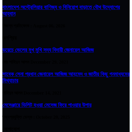
বাংলাদেশ-অস্ট্রেলিয়ার বাণিজ্য ও বিনিয়োগ বাড়াতে যৌথ উদ্যোগের
আহ্বান
নিজস্ব প্রতিবেদক :
August 06, 2026
জনপ্রিয়
ডয়েচে ভেলের মুখ মুখি সদ্য বিদায়ী জেনারেল আজিজ
মোঃ শাহিদুন আলম
December 29, 2021
সাবেক সেনা প্রধান জেনারেল আজিজ আহমেদ ও জাতীয় কিছু গনমাধ্যমের
মিথ্যাচার
শাহিদুন আলম
December 14, 2021
মেসেঞ্জারে ডিলিট হওয়া মেসেজ ফিরে পাওয়ার উপায়
তথ্যপ্রযুক্তি ডেস্ক :
October 20, 2025
যোগাযোগ