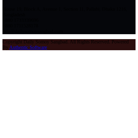
House 19, Block A, Avenue 1, Section 11, Pallabi, Dhaka 1216,
Bangladesh
+880 1733339696
+880 1711528178
info@dailysomoysangbad.com
Copyright Daily Somoy Sangbad. All Rights Reserved. Powered
By
Authentic Software