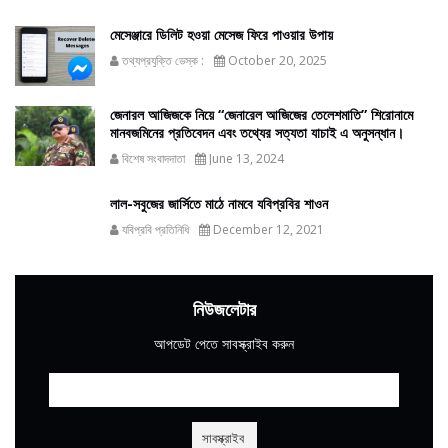
মেসেঞ্জারে ডিলিট হওয়া মেসেজ ফিরে পাওয়ার উপায়
তথ্যপ্রযুক্তি ডেস্ক :
October 20, 2025
জেনারল আজিজকে নিয়ে “জেনারেল আজিজের তেলেশমাতি” শিরোনামে
মানবজমিনের প্রতিবেদন এবং তথ্যের সত্যতা যাচাই এ অনুসন্ধান।
বিশেষ সংবাদদাতা
June 13, 2024
লাল-সবুজের জার্সিতে মাঠে নামবে যবিপ্রবির শাওন
যবিপ্রবি প্রতিনিধি
December 12, 2021
নিউজলেটার
আপডেট পেতে সাবস্ক্রাইব করুন