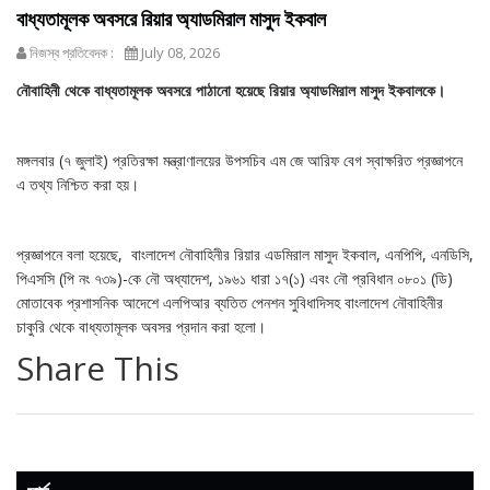
বাধ্যতামূলক অবসরে রিয়ার অ্যাডমিরাল মাসুদ ইকবাল
নিজস্ব প্রতিবেদক :
July 08, 2026
নৌবাহিনী থেকে বাধ্যতামূলক অবসরে পাঠানো হয়েছে রিয়ার অ্যাডমিরাল মাসুদ ইকবালকে।
মঙ্গলবার (৭ জুলাই) প্রতিরক্ষা মন্ত্রাণালয়ের উপসচিব এম জে আরিফ বেগ স্বাক্ষরিত প্রজ্ঞাপনে
এ তথ্য নিশ্চিত করা হয়।
প্রজ্ঞাপনে বলা হয়েছে, বাংলাদেশ নৌবাহিনীর রিয়ার এডমিরাল মাসুদ ইকবাল, এনপিপি, এনডিসি,
পিএসসি (পি নং ৭৩৯)-কে নৌ অধ্যাদেশ, ১৯৬১ ধারা ১৭(১) এবং নৌ প্রবিধান ০৮০১ (ডি)
মোতাবেক প্রশাসনিক আদেশে এলপিআর ব্যতিত পেনশন সুবিধাদিসহ বাংলাদেশ নৌবাহিনীর
চাকুরি থেকে বাধ্যতামূলক অবসর প্রদান করা হলো।
Share This