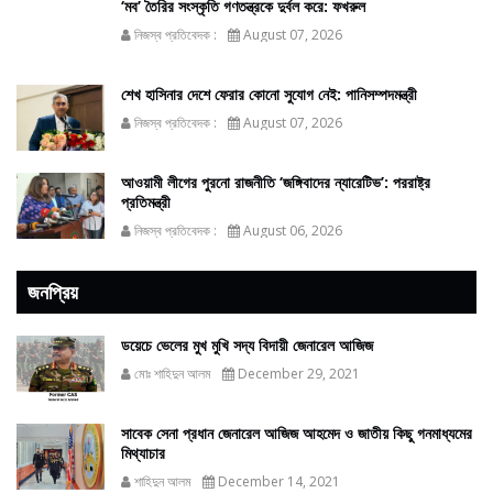
‘মব’ তৈরির সংস্কৃতি গণতন্ত্রকে দুর্বল করে: ফখরুল
নিজস্ব প্রতিবেদক :
August 07, 2026
শেখ হাসিনার দেশে ফেরার কোনো সুযোগ নেই: পানিসম্পদমন্ত্রী
নিজস্ব প্রতিবেদক :
August 07, 2026
আওয়ামী লীগের পুরনো রাজনীতি ‘জঙ্গিবাদের ন্যারেটিভ’: পররাষ্ট্র
প্রতিমন্ত্রী
নিজস্ব প্রতিবেদক :
August 06, 2026
জনপ্রিয়
ডয়েচে ভেলের মুখ মুখি সদ্য বিদায়ী জেনারেল আজিজ
মোঃ শাহিদুন আলম
December 29, 2021
সাবেক সেনা প্রধান জেনারেল আজিজ আহমেদ ও জাতীয় কিছু গনমাধ্যমের
মিথ্যাচার
শাহিদুন আলম
December 14, 2021