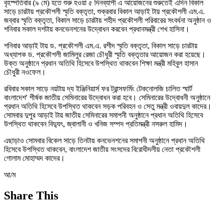
বৃহস্পতিবার (৯ মে) হতে শুরু হওয়া ৫ দিনব্যাপী এ আয়োজনের শুরুতেই এদিন বিকাল
সাড়ে চারটায় প্রকৌশলী স্মৃতি বক্তৃতা, শুক্রবার বিকাল আড়াই টায় প্রকৌশলী এম.এ.
জব্বার স্মৃতি বক্তৃতা, বিকাল সাড়ে চারটায় শহীদ প্রকৌশলী পরিবারের সংবর্ধনা অনুষ্ঠান ও
শনিবার সকাল দশটায় কনভেনশনের উদ্বোধন করবেন প্রধানমন্ত্রী শেখ হাসিনা।
শনিবার আড়াই টায় ড. প্রকৌশলী এম.এ. রশীদ স্মৃতি বক্তৃতা, বিকাল সাড়ে চারটায়
অধ্যাপক ড. প্রকৌশলী জামিলুর রেজা চৌধুরী স্মৃতি বক্তৃতার আয়োজন করা হয়েছে।
উক্ত অনুষ্ঠানে প্রধান অতিথি হিসেবে উপস্থিত থাকবেন শিক্ষা মন্ত্রী মহিবুল হাসান
চৌধুরী নওফেল।
রবিবার সকাল সাড়ে নয়টায় দ্য ইঞ্জিনিয়ার্স ফর ট্রান্সফর্মিং টেকনোলজি চালিত স্মার্ট
বাংলাদেশ' শীর্ষক জাতীয় সেমিনারের উদ্বোধন করা হবে। সেমিনারের উদ্বোধনী অনুষ্ঠানে
প্রধান অতিথি হিসেবে উপস্থিত থাকবেন সড়ক পরিবহন ও সেতু মন্ত্রী ওবায়দুল কাদের।
সোমবার দুপুর আড়াই টায় জাতীয় সেমিনারের সমাপনী অনুষ্ঠানে প্রধান অতিথি হিসেবে
উপস্থিত থাকবেন বিদ্যুৎ, জ্বালানী ও খনিজ সম্পদ প্রতিমন্ত্রী নসরুল হামিদ।
এছাড়াও সোমবার বিকেল সাড়ে তিনটায় কনভেনশনের সমাপনী অনুষ্ঠানে প্রধান অতিথি
হিসেবে উপস্থিত থাকবেন, বাংলাদেশ জাতীয় সংসদের বিরোধীদলীয় নেতা প্রকৌশলী
গোলাম মোহাম্মদ কাদের।
আ/ম
Share This