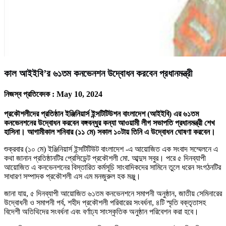
কাল আইইবি’র ৬১তম কনভেনশন উদ্বোধন করবেন প্রধানমন্ত্রী
নিজস্ব প্রতিবেদক :
May 10, 2024
প্রকৌশলীদের প্রতিষ্ঠান ইঞ্জিনিয়ার্স ইন্সটিটিউশন বাংলাদেশ (আইইবি) এর ৬১তম
কনভেনশনের উদ্বোধন করবেন বঙ্গবন্ধুর কন্যা আওয়ামী লীগ সভাপতি প্রধানমন্ত্রী শেখ
হাসিনা। আগামীকাল শনিবার (১১ মে) সকাল ১০টায় তিনি এ উদ্বোধন ঘোষণা করবেন।
শুক্রবার (১০ মে) ইঞ্জিনিয়ার্স ইন্সটিটিউট বাংলাদেশ -এ আয়োজিত এক সংবাদ সম্মেলনে এ
কথা জানান প্রতিষ্ঠানটির প্রেসিডেন্ট প্রকৌশলী মো. আব্দুস সবুর। পরে ৫ দিনব্যাপী
আয়োজিত এ কনভেনশনের বিস্তারিত কর্মসূচি সাংবাদিকদের সামিনে তুলে ধরেন সংগঠনটির
সাধারণ সম্পাদক প্রকৌশলী এস এম মনজুরুল হক মঞ্জু।
জানা যায়, ৫ দিনব্যাপী আয়োজিত ৬১তম কনভেনশনে সমাপনী অনুষ্ঠান, জাতীয় সেমিনারের
উদ্বোধনী ও সমাপনী পর্ব, শহীদ প্রকৌশলী পরিবারের সংবর্ধনা, ৪টি স্মৃতি বক্তৃতাসহ
বিদেশী অতিথিদের সংবর্ধনা এবং বর্ণাঢ্য সাংস্কৃতিক অনুষ্ঠান পরিবেশন করা হবে।