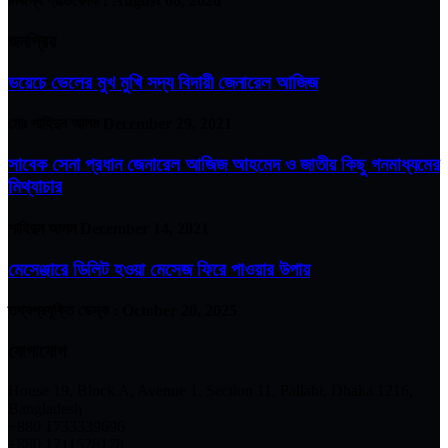
নিজস্ব প্রতিবেদক :
August 06, 2026
জনপ্রিয়
ডয়েচে ভেলের মুখ মুখি সদ্য বিদায়ী জেনারেল আজিজ
মোঃ শাহিদুন আলম
December 29, 2021
সাবেক সেনা প্রধান জেনারেল আজিজ আহমেদ ও জাতীয় কিছু গনমাধ্যমের
মিথ্যাচার
শাহিদুন আলম
December 14, 2021
মেসেঞ্জারে ডিলিট হওয়া মেসেজ ফিরে পাওয়ার উপায়
তথ্যপ্রযুক্তি ডেস্ক :
October 20, 2025
যোগাযোগ
House 19, Block A, Avenue 1, Section 11, Pallabi, Dhaka 1216,
Bangladesh
+880 1733339696
+880 1711528178