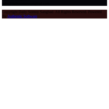
info@dailysomoysangbad.com
Copyright Daily Somoy Sangbad. All Rights Reserved. Powered
By
Authentic Software