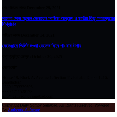
মোঃ শাহিদুন আলম
December 29, 2021
সাবেক সেনা প্রধান জেনারেল আজিজ আহমেদ ও জাতীয় কিছু গনমাধ্যমের
মিথ্যাচার
শাহিদুন আলম
December 14, 2021
মেসেঞ্জারে ডিলিট হওয়া মেসেজ ফিরে পাওয়ার উপায়
তথ্যপ্রযুক্তি ডেস্ক :
October 20, 2025
যোগাযোগ
House 19, Block A, Avenue 1, Section 11, Pallabi, Dhaka 1216,
Bangladesh
+880 1733339696
+880 1711528178
info@dailysomoysangbad.com
Copyright Daily Somoy Sangbad. All Rights Reserved. Powered
By
Authentic Software