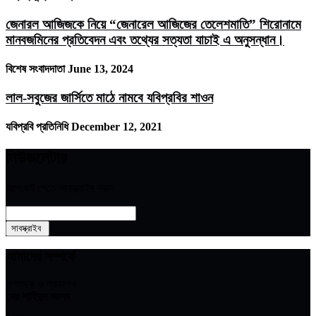
জেনারল আজিজকে নিয়ে “জেনারেল আজিজের তেলেশমাতি” শিরোনামে
মানবজমিনের প্রতিবেদন এবং তথ্যের সত্যতা যাচাই এ অনুসন্ধান।
বিশেষ সংবাদদাতা
June 13, 2024
লাল-সবুজের জার্সিতে মাঠে নামবে যবিপ্রবির শাওন
যবিপ্রবি প্রতিনিধি
December 12, 2021
নিউজলেটার
আপডেট পেতে সাবস্ক্রাইব করুন
আমাদের সম্পর্কে
সম্পাদক ও প্রকাশক
মোঃ শাহিদুন আলম