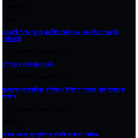
নির্বাহি সম্পাদক
আলাউদ্দিন ভুইয়া
সর্বশেষ
আওয়ামী লীগের পুরনো রাজনীতি ‘জঙ্গিবাদের ন্যারেটিভ’: পররাষ্ট্র
প্রতিমন্ত্রী
নিজস্ব প্রতিবেদক :
August 06, 2026
পুলিশের ৭ কর্মকর্তাকে বদলি
নিজস্ব প্রতিবেদক :
August 06, 2026
বাংলাদেশ-অস্ট্রেলিয়ার বাণিজ্য ও বিনিয়োগ বাড়াতে যৌথ উদ্যোগের
আহ্বান
নিজস্ব প্রতিবেদক :
August 06, 2026
জনপ্রিয়
ডয়েচে ভেলের মুখ মুখি সদ্য বিদায়ী জেনারেল আজিজ