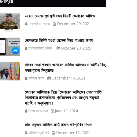
জনপ্রিয়
ডয়েচে ভেলের মুখ মুখি সদ্য বিদায়ী জেনারেল আজিজ
মোঃ শাহিদুন আলম
December 29, 2021
মেসেঞ্জারে ডিলিট হওয়া মেসেজ ফিরে পাওয়ার উপায়
তথ্যপ্রযুক্তি ডেস্ক :
October 20, 2025
সাবেক সেনা প্রধান জেনারেল আজিজ আহমেদ ও জাতীয় কিছু
গনমাধ্যমের মিথ্যাচার
শাহিদুন আলম
December 14, 2021
জেনারল আজিজকে নিয়ে “জেনারেল আজিজের তেলেশমাতি”
শিরোনামে মানবজমিনের প্রতিবেদন এবং তথ্যের সত্যতা
যাচাই এ অনুসন্ধান।
বিশেষ সংবাদদাতা
June 13, 2024
লাল-সবুজের জার্সিতে মাঠে নামবে যবিপ্রবির শাওন
যবিপ্রবি প্রতিনিধি
December 12, 2021