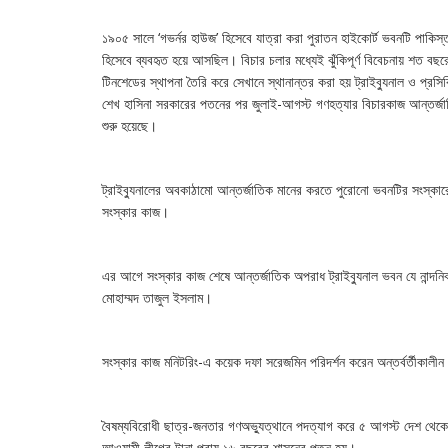
১৯০৫ সালে ‘গভর্নর হাউজ’ হিসেবে যাত্রা করা পুরাতন হাইকোর্ট ভবনটি পাকিস
হিসেবে ব্যবহৃত হয়ে আসছিল। বিচার চলার মধ্যেই ঝুঁকিপূর্ণ বিবেচনায় শত ব
টিনশেডের স্থাপনা তৈরি করে সেখানে স্থানান্তর করা হয় ট্রাইব্যুনাল ও প
শেখ হাসিনা সরকারের পতনের পর জুলাই-আগস্ট গণহত্যার বিচারকাজ আন্তর্জাত
শুরু হয়েছে।
ট্রাইব্যুনালের অবকাঠামো আন্তর্জাতিক মানের করতে পুরোনো ভবনটির সংস্কারে স
সংস্কার কাজ।
এর আগে সংস্কার কাজ শেষে আন্তর্জাতিক অপরাধ ট্রাইব্যুনাল ভবন যে নান্দনিক
মোহাম্মদ তাজুল ইসলাম।
সংস্কার কাজ মনিটরিং-এ কয়েক দফা সরেজমিন পরিদর্শন করেন অন্তর্বর্তীকালী
বৈষম্যবিরোধী ছাত্র-জনতার গণঅভ্যুত্থানে পদত্যাগ করে ৫ আগস্ট দেশ থেকে 
আওয়ামী লীগের টানা প্রায় ১৬ বছরের শাসনের পতন হয়।