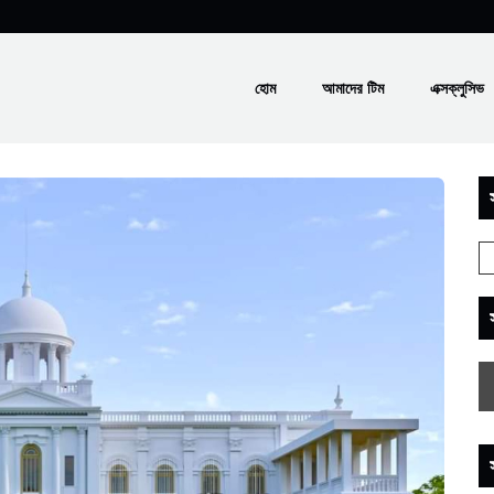
হোম
আমাদের টিম
এক্সক্লুসিভ
স