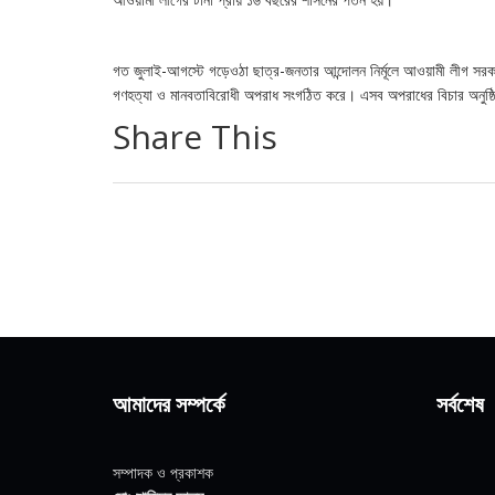
গত জুলাই-আগস্টে গড়েওঠা ছাত্র-জনতার আন্দোলন নির্মূলে আওয়ামী লীগ সরক
গণহত্যা ও মানবতাবিরোধী অপরাধ সংগঠিত করে। এসব অপরাধের বিচার অনুষ্ঠিত
Share This
আমাদের সম্পর্কে
সর্বশেষ
সম্পাদক ও প্রকাশক