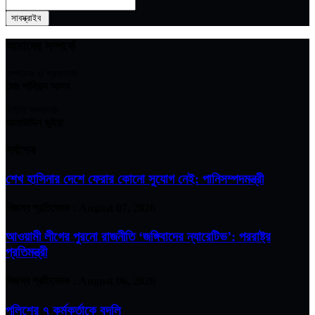
আমাদের সম্পর্কে
সম্পাদক ও প্রকাশক
মোঃ শাহিদুন আলম
নির্বাহি সম্পাদক
আলাউদ্দিন ভুইয়া
সর্বশেষ
শেখ হাসিনার দেশে ফেরার কোনো সুযোগ নেই: পানিসম্পদমন্ত্রী
নিজস্ব প্রতিবেদক :
August 07, 2026
আওয়ামী লীগের পুরনো রাজনীতি ‘জঙ্গিবাদের ন্যারেটিভ’: পররাষ্ট্র
প্রতিমন্ত্রী
নিজস্ব প্রতিবেদক :
August 06, 2026
পুলিশের ৭ কর্মকর্তাকে বদলি