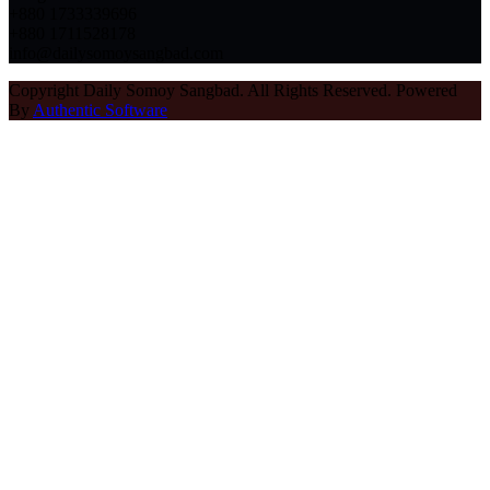
+880 1733339696
+880 1711528178
info@dailysomoysangbad.com
Copyright Daily Somoy Sangbad. All Rights Reserved. Powered
By
Authentic Software