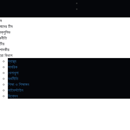
ম
াদের টিম
সক্লুসিভ
জনীতি
তীয়
্পাদকীয়
ো বিভাগ
স্বাস্থ্য
সামরিক
খেলাধুলা
অর্থনীতি
শিক্ষা ও শিক্ষাঙ্গন
লাইফস্টাইল
বিনোদন