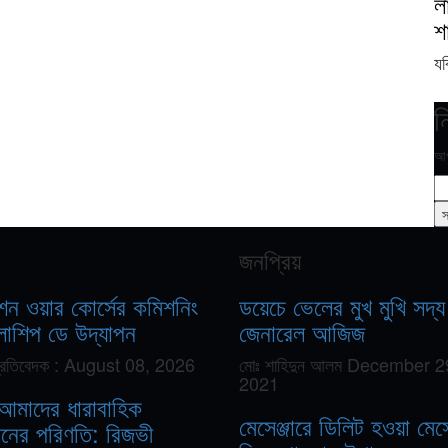
ল
শ
যব
ন
আপ
জনপ্রিয়
শন ওয়ার কোর্সের কমিশনিং
ডয়েচে ভেলের মুখ মুখি সদ্য 
োশিপ ডে উদ্‌যাপন
জেনারেল আজিজ
্রতিবেদক :
August 08, 2026
মোঃ শাহিদুন আলম
December 2
2021
আমাদের ধারাবাহিক
মেসেঞ্জারে ডিলিট হওয়া মে
লনের পরিণতি: রিজভী