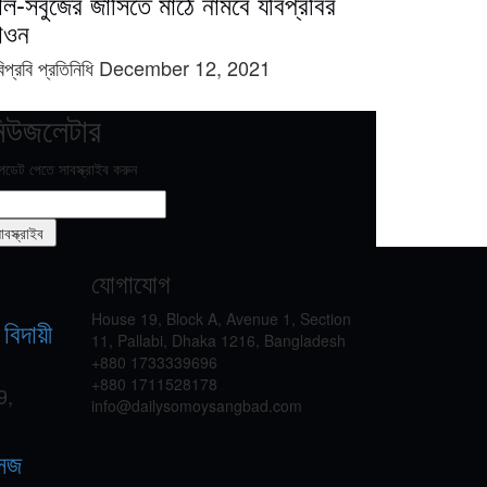
াল-সবুজের জার্সিতে মাঠে নামবে যবিপ্রবির
াওন
িপ্রবি প্রতিনিধি
December 12, 2021
িউজলেটার
ডেট পেতে সাবস্ক্রাইব করুন
যোগাযোগ
House 19, Block A, Avenue 1, Section
বিদায়ী
11, Pallabi, Dhaka 1216, Bangladesh
+880 1733339696
+880 1711528178
9,
info@dailysomoysangbad.com
সেজ