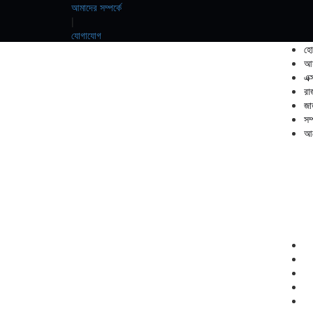
আমাদের সম্পর্কে
|
যোগাযোগ
হো
আম
এক্
রা
জা
সম
আর