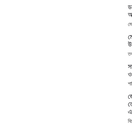
ড
আ
ম
ম
উ
তথ
স
ও
শ
জ
ত
এ
বি