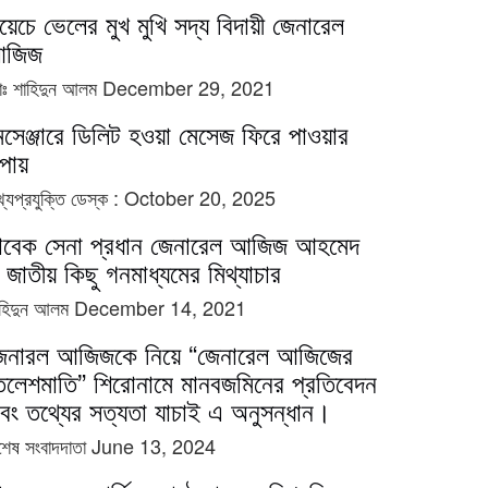
য়েচে ভেলের মুখ মুখি সদ্য বিদায়ী জেনারেল
জিজ
োঃ শাহিদুন আলম
December 29, 2021
েসেঞ্জারে ডিলিট হওয়া মেসেজ ফিরে পাওয়ার
পায়
্যপ্রযুক্তি ডেস্ক :
October 20, 2025
াবেক সেনা প্রধান জেনারেল আজিজ আহমেদ
 জাতীয় কিছু গনমাধ্যমের মিথ্যাচার
াহিদুন আলম
December 14, 2021
েনারল আজিজকে নিয়ে “জেনারেল আজিজের
েলেশমাতি” শিরোনামে মানবজমিনের প্রতিবেদন
বং তথ্যের সত্যতা যাচাই এ অনুসন্ধান।
শেষ সংবাদদাতা
June 13, 2024