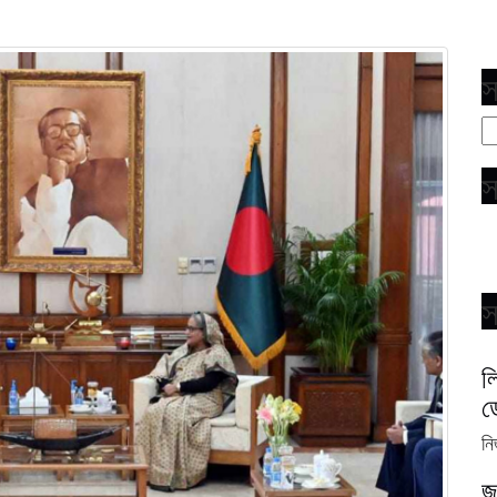
সা
স
স
ল
ড
নি
জ