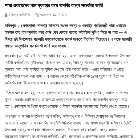
শামা ওবায়েদের নাম ব্যবহার করে তদবির বন্ধে সতর্কতা জারি
ফরিদপুর প্রতিনিধি :
March 14, 2026
ফরিদপুর-২ (নগরকান্দা–সালথা) আসনের সংসদ সদস্য ও পররাষ্ট্র প্রতিমন্ত্রী শামা ওবায়েদ
ইসলাম তার নাম ব্যবহার করে কেউ যেন কোনো ধরনের অনৈতিক সুবিধা নিতে না পারে— এ
বিষয়ে দুই উপজেলার সরকারি দপ্তরগুলোকে সতর্ক থাকতে নির্দেশনা দিয়েছেন। এ লক্ষে সরকারি
প্যাডে আনুষ্ঠানিক সতর্কবার্তা জারি করা হয়েছে।
শুক্রবার (১৩ মার্চ) ওই নির্দেশনা জারি করা হয়। এতে নগরকান্দা ও সালথা উপজেলার উপজেলা
নির্বাহী কর্মকর্তাদের (ইউএনও) উদ্দেশে বলা হয়েছে, বিভিন্ন সরকারি অফিসে প্রতিমন্ত্রীর নাম
ব্যবহার করে কেউ ব্যক্তিগত সুবিধা নেওয়ার চেষ্টা করতে পারে—এমন অভিযোগ পাওয়ায়
সংশ্লিষ্টদের সতর্ক করা হচ্ছে। এ ধরনের কোনো অনৈতিক কর্মকাণ্ডের সুযোগ না দিতে সব
কর্মকর্তা-কর্মচারীকে সজাগ থাকার আহ্বান জানানো হয়েছে।
চিঠিতে আরও বলা হয়, কোনো ব্যক্তি যদি তার নাম ব্যবহার করে সুপারিশ, তদবির বা বিশেষ
সুবিধা নেওয়ার চেষ্টা করেন, তাহলে তা গুরুত্বসহকারে যাচাই করে প্রয়োজনীয় ব্যবস্থা নিতে
হবে। একইসঙ্গে সংশ্লিষ্ট দপ্তরগুলোকে এ বিষয়ে সতর্কতা অবলম্বনের নির্দেশ দেওয়া হয়েছে।
নগরকান্দা ও সালথা উপজেলার প্রশাসনিক, আইনশৃঙ্খলা ও বিভিন্ন সেবামূলক প্রতিষ্ঠানের
প্রধানদের কাছেও এ সতর্কবার্তার অনুলিপি পাঠানো হয়েছে। এর মধ্যে সহকারী কমিশনার (ভূমি),
উপজেলা স্বাস্থ্য ও পরিবার পরিকল্পনা কর্মকর্তা, উপজেলা কৃষি কর্মকর্তা, মৎস্য কর্মকর্তা,
সমাজসেবা কর্মকর্তা, যুব উন্নয়ন কর্মকর্তা, ওসি, প্রাথমিক ও মাধ্যমিক শিক্ষা কর্মকর্তা, এলজিইডি