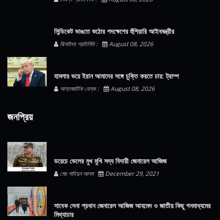
সিন্ডিকেট ভাঙতে কঠোর পদক্ষেপের হুঁশিয়ারি আইনমন্ত্রীর
ঝিনাইদহ প্রতিনিধি :
August 08, 2026
হামলার ভয়ে ইরান আমাদের সঙ্গে চুক্তি করতে চায়: ট্রাম্প
আন্তজার্তিক ডেস্ক :
August 08, 2026
জনপ্রিয়
ডয়েচে ভেলের মুখ মুখি সদ্য বিদায়ী জেনারেল আজিজ
মোঃ শাহিদুন আলম
December 29, 2021
সাবেক সেনা প্রধান জেনারেল আজিজ আহমেদ ও জাতীয় কিছু গনমাধ্যমের
মিথ্যাচার