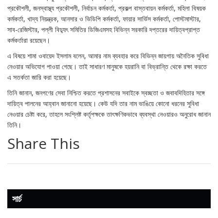
প্রকৌশলী, জনস্বাস্থ্য প্রকৌশলী, নির্বাচন কর্মকর্তা, প্রকল্প বাস্তবায়ন কর্মকর্তা, মহিলা বিষয়ক
কর্মকর্তা, খাদ্য নিয়ন্ত্রক, আনসার ও ভিডিপি কর্মকর্তা, ফায়ার সার্ভিস কর্মকর্তা, পোস্টমাস্টার,
সাব-রেজিস্টার, পল্লী বিদ্যুৎ সমিতির ডিজিএমসহ বিভিন্ন সরকারি দপ্তরের দায়িত্বপ্রাপ্ত
কর্মকর্তারা রয়েছেন।
এ বিষয়ে শামা ওবায়েদ ইসলাম বলেন, আমার নাম ব্যবহার করে বিভিন্ন জায়গায় অনৈতিক সুবিধা
নেওয়ার অভিযোগ পাওয়া গেছে। তাই সাধারণ মানুষকে হয়রানি বা বিভ্রান্তি থেকে রক্ষা করতে
এ সতর্কতা জারি করা হয়েছে।
তিনি জানান, জনগণের সেবা নিশ্চিত করতে প্রশাসনের সবাইকে স্বচ্ছতা ও জবাবদিহিতার সঙ্গে
দায়িত্ব পালনের আহ্বান জানানো হয়েছে। কেউ যদি তার নাম ভাঙিয়ে কোনো ধরনের সুবিধা
নেওয়ার চেষ্টা করে, তাহলে সংশ্লিষ্ট কর্তৃপক্ষকে তাৎক্ষণিকভাবে ব্যবস্থা নেওয়ারও অনুরোধ জানান
তিনি।
Share This
সার্চ