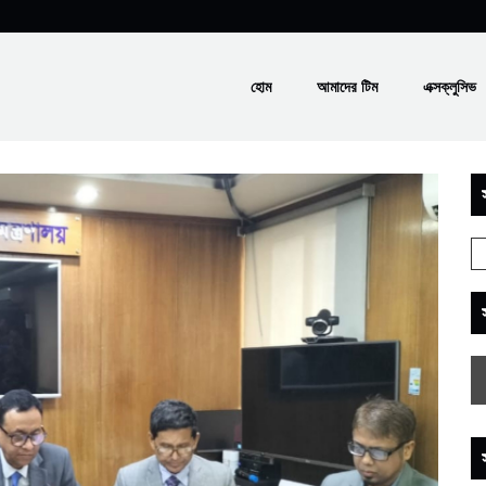
হোম
আমাদের টিম
এক্সক্লুসিভ
স