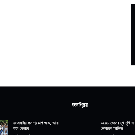
জনপ্রিয়
এসএসসির ফল প্রকাশ আজ, জানা
ডয়েচে ভেলের মুখ মুখি সদ্
যাবে যেভাবে
জেনারেল আজিজ