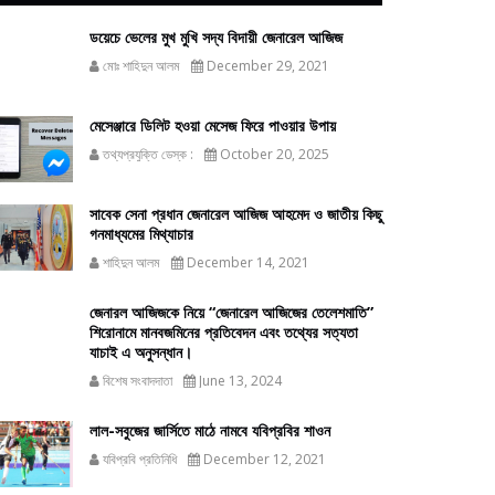
ডয়েচে ভেলের মুখ মুখি সদ্য বিদায়ী জেনারেল আজিজ
মোঃ শাহিদুন আলম
December 29, 2021
মেসেঞ্জারে ডিলিট হওয়া মেসেজ ফিরে পাওয়ার উপায়
তথ্যপ্রযুক্তি ডেস্ক :
October 20, 2025
সাবেক সেনা প্রধান জেনারেল আজিজ আহমেদ ও জাতীয় কিছু
গনমাধ্যমের মিথ্যাচার
শাহিদুন আলম
December 14, 2021
জেনারল আজিজকে নিয়ে “জেনারেল আজিজের তেলেশমাতি”
শিরোনামে মানবজমিনের প্রতিবেদন এবং তথ্যের সত্যতা
যাচাই এ অনুসন্ধান।
বিশেষ সংবাদদাতা
June 13, 2024
লাল-সবুজের জার্সিতে মাঠে নামবে যবিপ্রবির শাওন
যবিপ্রবি প্রতিনিধি
December 12, 2021