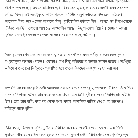
তিনি আরও বলেন, গত ৫ আগস্ট এর পর বিভিন্ন কারাগারে যে সকল ঘটনা ঘটেছে প্রত্যেকটি
ঘটনা তদন্ত হচ্ছে। এখানে আমাদের দুটো বিষয় মনে হয়েছে তার মধ্যে একটি অবকাঠামোগত
দুর্বলতা ছিল। ওই সময়টুকুতে আইন-শৃঙ্খলা বাহিনীর অনুপস্থিতিতে ঘটনাগুলো ঘটেছে।
আরেকটা বিষয় উঠে এসেছে আমাদের কিছু প্রাতিষ্ঠানিক দুর্বলতা ছিল। আমরা সব বিষয়গুলোকে
চিহ্নিত করেছি। যেগুলো আমাদের আওতাধীন আমরা কিছু পদক্ষেপ নিয়েছি। যেগুলো আমরা
দুর্বলতা পেয়েছি সেগুলো প্রস্তাব আকারে সরকারের কাছে পাঠাবো।
সৈয়দ মুহাম্মদ মোতাহের হোসেন জানান, গত ৫ আগস্ট পর এখন পর্যন্ত চারজন জেল সুপার
বাধ্যতামূলক অবসরে গেছেন। এছাড়াও বেশ কিছু অভিযোগের তদন্ত চলমান রয়েছে। সংশ্লিষ্ট
অভিযোগ তদন্তের ভিত্তিতে প্রমাণিত হলে তাদের বিরুদ্ধে ব্যবস্থা গ্রহণ করা হবে।
সম্প্রতি সাবেক সংস্কৃতি মন্ত্রী আসাদুজ্জামান এর ওপরে বঙ্গবন্ধু হাসপাতালে চিকিৎসা নিতে গিয়ে
হামলার শিকারের ঘটনায় তার কাছে জানতে চাওয়া হলে তিনি স্বীকার করেন নিরাপত্তার ঘাটতি
ছিল। তবে তার দাবি, কারাগার থেকে যখন কোনো আসামিকে বাহিরে নেওয়া হয় তারপরও
দায়িত্বে থাকে পুলিশ।
তিনি বলেন, বিশেষ প্রকৃতির বন্দীদের নির্ধারিত এলাকায় মোবাইল ফোন জ্যামার এবং সিসি
ক্যামেরা থাকায় মোবাইল ফোন ব্যবহারের কোনো সুযোগ নেই। বিধি মোতাবেক শ্রেণিপ্রাপ্ত