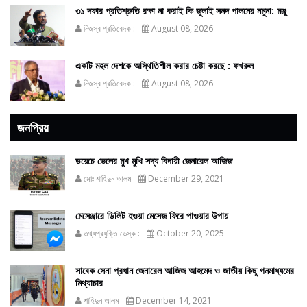
৩১ দফার প্রতিশ্রুতি রক্ষা না করাই কি জুলাই সনদ পালনের নমুনা: মঞ্জু
নিজস্ব প্রতিবেদক :
August 08, 2026
একটি মহল দেশকে অস্থিতিশীল করার চেষ্টা করছে : ফখরুল
নিজস্ব প্রতিবেদক :
August 08, 2026
জনপ্রিয়
ডয়েচে ভেলের মুখ মুখি সদ্য বিদায়ী জেনারেল আজিজ
মোঃ শাহিদুন আলম
December 29, 2021
মেসেঞ্জারে ডিলিট হওয়া মেসেজ ফিরে পাওয়ার উপায়
তথ্যপ্রযুক্তি ডেস্ক :
October 20, 2025
সাবেক সেনা প্রধান জেনারেল আজিজ আহমেদ ও জাতীয় কিছু গনমাধ্যমের
মিথ্যাচার
শাহিদুন আলম
December 14, 2021