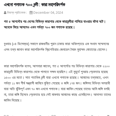
এখনো পলাতক ৭০০ বন্দী : কারা মহাপরিদর্শক
নিজস্ব প্রতিবেদক :
December 04, 2024
গত ৫ আগস্টের পর দেশের বিভিন্ন কারাগার থেকে কারাবন্দীরা পালিয়ে যাওয়ার ঘটনা ঘটে।
অনেকে ফিরে আসলেও এখন পর্যন্ত ৭০০ জন পলাতক রয়েছে।
বুধবার (০৪ ডিসেম্বর) সকালে রাজধানীর পুরান ঢাকায় কারা অধিদপ্তরে এক সংবাদ সম্মেলনের
এসব তথ্য জানান কারা মহাপরিদর্শক ব্রিগেডিয়ার জেনারেল সৈয়দ মুহাম্মদ মোতাহের হোসেন।
কারা মহাপরিদর্শক বলেন, আপনারা জানেন, গত ৫ আগস্টের পর বিভিন্ন কারাগার থেকে ২২০০
কারাবন্দী বিভিন্ন কারাগার থেকে পালাতে সক্ষম হয়েছিল। এই মুহূর্তে পুনরায় গ্রেফতার হয়েছে
১৫০০ এর মতো। সাত শতাধিক বন্দী যারা এখনো পলাতক রয়েছে। আমাদের তথ্যমতে, এখন
পর্যন্ত ১১ জন শীর্ষ সন্ত্রাসী জামিনে মুক্তি পেয়েছে ও জঙ্গি ১৭৪ জন। জঙ্গিসহ বিভিন্ন অপরাধী
যারা অতি ঝুঁকিপূর্ণ এমন ৭০ জন এখনো পলাতক। যারা জামিন পেয়েছে তাদের আমি জঙ্গি বলছি
না, তারা জঙ্গি হিসেবে গ্রেফতার হয়ে সেই মামলায় আমাদের কাছে এসেছিলেন। আদালত তাদের
জামিন দিয়েছে।