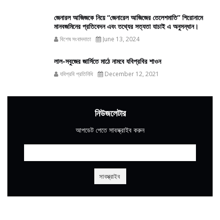
জেনারল আজিজকে নিয়ে “জেনারেল আজিজের তেলেশমাতি” শিরোনামে
মানবজমিনের প্রতিবেদন এবং তথ্যের সত্যতা যাচাই এ অনুসন্ধান।
বিশেষ সংবাদদাতা
June 13, 2024
লাল-সবুজের জার্সিতে মাঠে নামবে যবিপ্রবির শাওন
যবিপ্রবি প্রতিনিধি
December 12, 2021
নিউজলেটার
আপডেট পেতে সাবস্ক্রাইব করুন