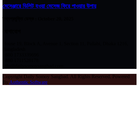
মেসেঞ্জারে ডিলিট হওয়া মেসেজ ফিরে পাওয়ার উপায়
তথ্যপ্রযুক্তি ডেস্ক :
October 20, 2025
যোগাযোগ
House 19, Block A, Avenue 1, Section 11, Pallabi, Dhaka 1216,
Bangladesh
+880 1733339696
+880 1711528178
info@dailysomoysangbad.com
Copyright Daily Somoy Sangbad. All Rights Reserved. Powered
By
Authentic Software