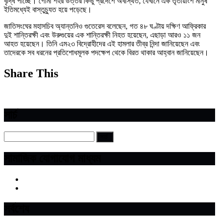
বৃদ্ধি পাচ্ছে। গোমা শহর উত্তর কিভু প্রদেশে অবস্থিত, যেখানে এক তৃতীয়াংশ মানুষ
ইতিমধ্যেই বাস্তুচ্যুত হয়ে পড়েছে।
জাতিসংঘের মহাসচিব অ্যান্তনিও গুতেরেস বলেছেন, গত ৪৮ ঘণ্টায় দক্ষিণ আফ্রিকার
দুই শান্তিরক্ষী এবং উরুগুয়ের এক শান্তিরক্ষী নিহত হয়েছেন, এছাড়া আরও ১১ জন
আহত হয়েছেন। তিনি এম২৩ বিদ্রোহীদের এই হামলার তীব্র নিন্দা জানিয়েছেন এবং
তাদেরকে সব ধরনের প্রতিশোধমূলক পদক্ষেপ থেকে বিরত থাকার আহ্বান জানিয়েছেন।
Share This
সার্চ
সামাজিক যোগাযোগ মাধ্যম
সর্বশেষ