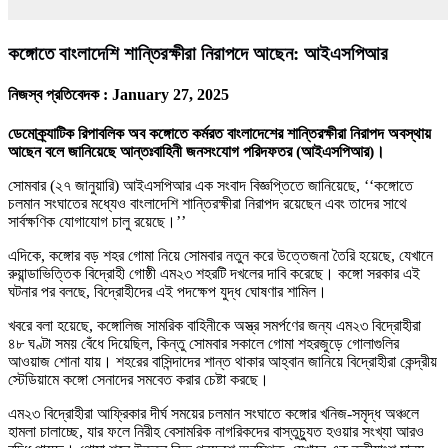
কঙ্গোতে বাংলাদেশি শান্তিরক্ষীরা নিরাপদে আছেন: আইএসপিআর
নিজস্ব প্রতিবেদক :
January 27, 2025
ডেমোক্র্যাটিক রিপাবলিক অব কঙ্গোতে কর্মরত বাংলাদেশের শান্তিরক্ষীরা নিরাপদ অবস্থায়
আছেন বলে জানিয়েছে আন্তঃবাহিনী জনসংযোগ পরিদফতর (আইএসপিআর)।
সোমবার (২৭ জানুয়ারি) আইএসপিআর এক সংবাদ বিজ্ঞপ্তিতে জানিয়েছে, ‘‘কঙ্গোতে
চলমান সংঘাতের মধ্যেও বাংলাদেশি শান্তিরক্ষীরা নিরাপদ রয়েছেন এবং তাদের সাথে
সার্বক্ষণিক যোগাযোগ চালু রয়েছে।’’
এদিকে, কঙ্গোর বড় শহর গোমা নিয়ে সোমবার নতুন করে উত্তেজনা তৈরি হয়েছে, যেখানে
রুয়ান্ডাভিত্তিক বিদ্রোহী গোষ্ঠী এম২৩ শহরটি দখলের দাবি করেছে। কঙ্গো সরকার এই
ঘটনার পর বলছে, বিদ্রোহীদের এই পদক্ষেপ যুদ্ধ ঘোষণার শামিল।
খবরে বলা হয়েছে, কঙ্গোলিজ সামরিক বাহিনীকে অস্ত্র সমর্পণের জন্য এম২৩ বিদ্রোহীরা
৪৮ ঘণ্টা সময় বেঁধে দিয়েছিল, কিন্তু সোমবার সকালে গোমা শহরজুড়ে গোলাগুলির
আওয়াজ শোনা যায়। শহরের বাসিন্দাদের শান্ত থাকার আহ্বান জানিয়ে বিদ্রোহীরা কেন্দ্রীয়
স্টেডিয়ামে কঙ্গো সেনাদের সমবেত করার চেষ্টা করছে।
এম২৩ বিদ্রোহীরা আফ্রিকার দীর্ঘ সময়ের চলমান সংঘাতে কঙ্গোর খনিজ-সমৃদ্ধ অঞ্চলে
হামলা চালাচ্ছে, যার ফলে নিরীহ বেসামরিক নাগরিকদের বাস্তুচ্যুত হওয়ার সংখ্যা আরও