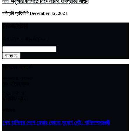
লাল-সবুজের জার্সিতে মাঠে নামবে যবিপ্রবির শাওন
যবিপ্রবি প্রতিনিধি
December 12, 2021
নিউজলেটার
আপডেট পেতে সাবস্ক্রাইব করুন
আমাদের সম্পর্কে
সম্পাদক ও প্রকাশক
মোঃ শাহিদুন আলম
নির্বাহি সম্পাদক
আলাউদ্দিন ভুইয়া
সর্বশেষ
শেখ হাসিনার দেশে ফেরার কোনো সুযোগ নেই: পানিসম্পদমন্ত্রী