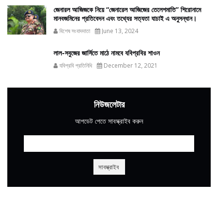
জেনারল আজিজকে নিয়ে “জেনারেল আজিজের তেলেশমাতি” শিরোনামে
মানবজমিনের প্রতিবেদন এবং তথ্যের সত্যতা যাচাই এ অনুসন্ধান।
বিশেষ সংবাদদাতা
June 13, 2024
লাল-সবুজের জার্সিতে মাঠে নামবে যবিপ্রবির শাওন
যবিপ্রবি প্রতিনিধি
December 12, 2021
নিউজলেটার
আপডেট পেতে সাবস্ক্রাইব করুন