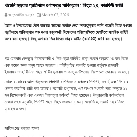
খামেনি হত্যার প্রতিবাদে রণক্ষেত্র পাকিস্তান : নিহত ২৪, কারফিউ জারি
আন্তজার্তিক ডেস্ক :
March 03, 2026
ইরান ও ইসরায়েলের যৌথ হামলায় ইরানের সর্বোচ্চ নেতা আয়াতুল্লাহ আলি খামেনি নিহত হওয়ার
প্রতিবাদে পাকিস্তানে শুরু হওয়া রক্তক্ষয়ী বিক্ষোভের পরিপ্রেক্ষিতে দেশটিতে সামরিক বাহিনী
তলব করা হয়েছে। কিছু এলাকায় তিন দিনের সান্ধ্য আইন (কারফিউ) জারি করা হয়েছে।
গত রোববার দেশজুড়ে বিক্ষোভকারী ও নিরাপত্তা বাহিনীর মধ্যে সংঘর্ষে অন্তত ২৪ জন নিহত
এবং কয়েক ডজন মানুষ আহত হয়েছেন। পরিস্থিতির অবনতি হওয়ায় কর্তৃপক্ষ রাজধানী
ইসলামাবাদসহ বিভিন্ন শহরে মার্কিন দূতাবাস ও কনস্যুলেটগুলোর নিরাপত্তা জোরদার করেছে।
সোমবার ভোরের আগে উত্তরের গিলগিট-বালতিস্তান অঞ্চলের গিলগিট, স্কার্দু এবং শিগায়ার
জেলায় কারফিউ জারি করা হয়েছে। সরকারি তথ্যমতে, এই অঞ্চলে সংঘর্ষের সময় অন্তত ১২
জন বিক্ষোভকারী এবং একজন নিরাপত্তা কর্মকর্তা নিহত হয়েছেন। উদ্ধারকারী কর্মকর্তাদের
দেওয়া তথ্য অনুযায়ী, গিলগিট শহরে নিহত হয়েছেন ৭ জন। অন্যদিকে, স্কার্দু শহরে নিহত
হয়েছেন ৬ জন।
জাতিসংঘের দপ্তরে হামলা