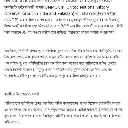
বিক্ষোভকারীরা রোববার স্কার্দু শহরে ভারত ও পাকিস্তানের বিতর্কিত কাশ্মীর সীমান্তের
যুদ্ধবিরতি পর্যবেক্ষণকারী সংস্থা UNMOGIP (United Nations Military
Observer Group in India and Pakistan) এবং জাতিসংঘের উন্নয়ন কর্মসূচি
(UNDP)-এর কার্যালয়ে হামলা চালায়। জাতিসংঘের মুখপাত্র স্টিফেন ডুজারিক জানিয়েছেন,
বিক্ষোভকারীরা সহিংস হয়ে উঠলে ইউএনএমওজিপিপি-এর ফিল্ড স্টেশনটি ভাঙচুর করা হয়। তিনি
স্পষ্ট করেছেন যে, এই অঞ্চলে জাতিসংঘের কর্মীদের নিরাপত্তা তাদের সর্বোচ্চ অগ্রাধিকার।
অন্যদিকে, গিলগিট-বালতিস্তান সরকারের মুখপাত্র শাবির মীর জানিয়েছেন, পরিস্থিতি বর্তমানে
নিয়ন্ত্রণে রয়েছে এবং বুধবার পর্যন্ত সান্ধ্য আইন বলবৎ থাকবে। পুলিশ প্রধান আকবর নাসির
খান আইন-শৃঙ্খলা পরিস্থিতির চরম অবনতির কথা উল্লেখ করে বাসিন্দাদের বাড়ির ভেতরে
থাকার নির্দেশ দিয়েছেন। বিক্ষুব্ধ জনতা গিলগিটে একটি পুলিশ স্টেশন জ্বালিয়ে দেওয়ার
পাশাপাশি একটি স্কুল এবং স্থানীয় দাতব্য সংস্থার কার্যালয় ভাঙচুর করেছে।
করাচি ও ইসলামাবাদে সংঘর্ষ
পাকিস্তানের বাণিজ্যিক কেন্দ্র করাচিতে মার্কিন কনস্যুলেটের সামনে বিক্ষোভ চলাকালীন সংঘর্ষে
১০ জন নিহত এবং ৬০ জনেরও বেশি মানুষ আহত হয়েছে। এছাড়া রাজধানী ইসলামাবাদে মার্কিন
দূতাবাসের দিকে যাওয়ার সময় নিরাপত্তা বাহিনীর সাথে সংঘর্ষে আরও ২ জন বিক্ষোভকারী প্রাণ
হারিয়েছেন।