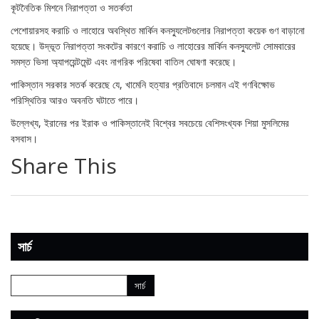
কূটনৈতিক মিশনে নিরাপত্তা ও সতর্কতা
পেশোয়ারসহ করাচি ও লাহোরে অবস্থিত মার্কিন কনস্যুলেটগুলোর নিরাপত্তা কয়েক গুণ বাড়ানো
হয়েছে। উদ্ভূত নিরাপত্তা সংকটের কারণে করাচি ও লাহোরের মার্কিন কনস্যুলেট সোমবারের
সমস্ত ভিসা অ্যাপয়েন্টমেন্ট এবং নাগরিক পরিষেবা বাতিল ঘোষণা করেছে।
পাকিস্তান সরকার সতর্ক করেছে যে, খামেনি হত্যার প্রতিবাদে চলমান এই গণবিক্ষোভ
পরিস্থিতির আরও অবনতি ঘটাতে পারে।
উল্লেখ্য, ইরানের পর ইরাক ও পাকিস্তানেই বিশ্বের সবচেয়ে বেশিসংখ্যক শিয়া মুসলিমের
বসবাস।
Share This
সার্চ