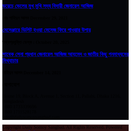
ডয়েচে ভেলের মুখ মুখি সদ্য বিদায়ী জেনারেল আজিজ
মোঃ শাহিদুন আলম
December 29, 2021
মেসেঞ্জারে ডিলিট হওয়া মেসেজ ফিরে পাওয়ার উপায়
তথ্যপ্রযুক্তি ডেস্ক :
October 20, 2025
সাবেক সেনা প্রধান জেনারেল আজিজ আহমেদ ও জাতীয় কিছু গনমাধ্যমের
মিথ্যাচার
শাহিদুন আলম
December 14, 2021
যোগাযোগ
House 19, Block A, Avenue 1, Section 11, Pallabi, Dhaka 1216,
Bangladesh
+880 1733339696
+880 1711528178
info@dailysomoysangbad.com
Copyright Daily Somoy Sangbad. All Rights Reserved. Powered