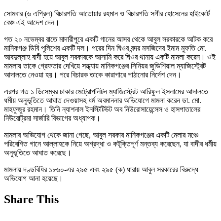
সোমবার (৬ এপ্রিল) বিচারপতি আতোয়ার রহমান ও বিচারপতি সগীর হোসেনের হাইকোর্ট
বেঞ্চ এই আদেশ দেন।
গত ২০ নভেম্বর রাতে মাদারীপুরে একটি গানের আসর থেকে আবুল সরকারকে আটক করে
মানিকগঞ্জ ডিবি পুলিশের একটি দল। পরের দিন ঘিওর বন্দর মসজিদের ইমাম মুফতি মো.
আবদুল্লাহ বাদী হয়ে আবুল সরকারকে আসামি করে ঘিওর থানায় একটি মামলা করেন। ওই
মামলায় তাকে গ্রেফতার দেখিয়ে সন্ধ্যায় মানিকগঞ্জের সিনিয়র জুডিশিয়াল ম্যাজিস্ট্রেট
আদালতে নেওয়া হয়। পরে বিচারক তাকে কারাগারে পাঠানোর নির্দেশ দেন।
এরপর গত ১ ডিসেম্বর ঢাকার মেট্রোপলিটন ম্যাজিস্ট্রেট আরিফুল ইসলামের আদালতে
ধর্মীয় অনুভূতিতে আঘাত দেওয়াসহ ধর্ম অবমাননার অভিযোগে মামলা করেন ডা. মো.
মাহফুজুর রহমান। তিনি ন্যাশনাল ইনস্টিটিউট অব নিউরোসায়েন্সেস ও হাসপাতালের
নিউরোট্রমা সার্জারি বিভাগের অধ্যাপক।
মামলার অভিযোগ থেকে জানা গেছে, আবুল সরকার মানিকগঞ্জের একটি মেলার মঞ্চে
পরিবেশিত গানে আল্লাহকে নিয়ে অশ্রদ্ধা ও কটূক্তিপূর্ণ মন্তব্য করেছেন, যা বাদীর ধর্মীয়
অনুভূতিতে আঘাত করেছে।
মামলায় দণ্ডবিধির ১৮৬০-এর ২৯৫ এবং ২৯৫ (ক) ধারায় আবুল সরকারের বিরুদ্ধে
অভিযোগ আনা হয়েছে।
Share This