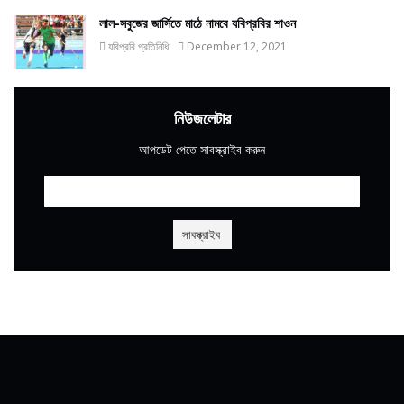
লাল-সবুজের জার্সিতে মাঠে নামবে যবিপ্রবির শাওন
যবিপ্রবি প্রতিনিধি
December 12, 2021
নিউজলেটার
আপডেট পেতে সাবস্ক্রাইব করুন