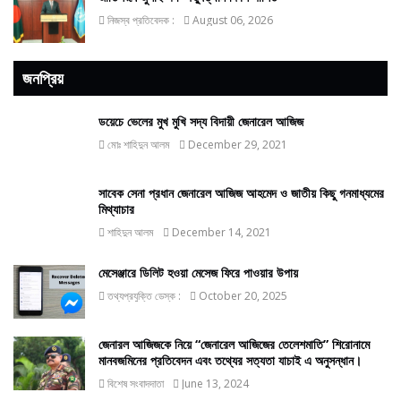
নিজস্ব প্রতিবেদক :
August 06, 2026
জনপ্রিয়
ডয়েচে ভেলের মুখ মুখি সদ্য বিদায়ী জেনারেল আজিজ
মোঃ শাহিদুন আলম
December 29, 2021
সাবেক সেনা প্রধান জেনারেল আজিজ আহমেদ ও জাতীয় কিছু গনমাধ্যমের
মিথ্যাচার
শাহিদুন আলম
December 14, 2021
মেসেঞ্জারে ডিলিট হওয়া মেসেজ ফিরে পাওয়ার উপায়
তথ্যপ্রযুক্তি ডেস্ক :
October 20, 2025
জেনারল আজিজকে নিয়ে “জেনারেল আজিজের তেলেশমাতি” শিরোনামে
মানবজমিনের প্রতিবেদন এবং তথ্যের সত্যতা যাচাই এ অনুসন্ধান।
বিশেষ সংবাদদাতা
June 13, 2024