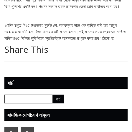
ডিবি পুলিশের একটি দল। পরদিন সকালে তাকে মানিকগঞ্জ জেলা ডিবি কার্যালয়ে আনা হয়।
ওইদিন দুপুরে ঘিওর উপজেলার মুফতি মো. আবদুল্লাহ নামে এক ব্যক্তি বাদী হয়ে আবুল
সরকারকে আসামি করে ঘিওর থানায় একটি মামলা করেন। ওই মামলায় তাকে গ্রেফতার দেখিয়ে
মানিকগঞ্জের সিনিয়র জুডিশিয়াল ম্যাজিস্ট্রেট আদালতের মাধ্যমে কারাগারে পাঠানো হয়।
Share This
সার্চ
সামাজিক যোগাযোগ মাধ্যম