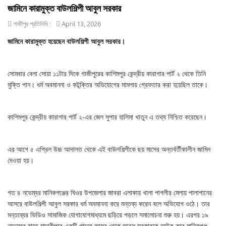
জামিনে কারামুক্ত বাউলশিল্পী আবুল সরকার
গাজীপুর প্রতিনিধি :
April 13, 2026
জামিনে কারামুক্ত হয়েছেন বাউলশিল্পী আবুল সরকার।
সোমবার বেলা সোয়া ১১টার দিকে গাজীপুরের কাশিমপুর কেন্দ্রীয় কারাগার পার্ট ২ থেকে তিনি
মুক্তি পান। ধর্ম অবমাননা ও কটূক্তির অভিযোগের মামলায় গ্রেফতার করা হয়েছিল তাকে।
কাশিমপুর কেন্দ্রীয় কারাগার পার্ট ২-এর জেল সুপার হালিমা খাতুন এ তথ্য নিশ্চিত করেছেন।
এর আগে ৫ এপ্রিল উচ্চ আদালত থেকে এই বাউলশিল্পীকে ছয় মাসের অন্তর্বর্তীকালীন জামিন
দেওয়া হয়।
গত ৪ নভেম্বর মানিকগঞ্জের ঘিওর উপজেলার জাবরা এলাকায় খালা পাগলীর মেলায় পালাগানের
আসরে বাউলশিল্পী আবুল সরকার ধর্ম অবমাননা করে মন্তব্য করেন বলে অভিযোগ ওঠে। তার
মন্তব্যের ভিডিও সামাজিক যোগাযোগমাধ্যমে ছড়িয়ে পড়লে সমালোচনা শুরু হয়। এরপর ১৯
নভেম্বর রাতে মাদারীপুরে একটি গানের আসর থেকে আবুল সরকারকে আটক করে মানিকগঞ্জ