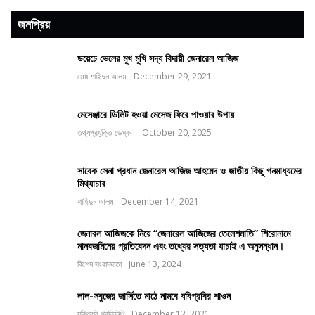
জনপ্রিয়
ডয়েচে ভেলের মুখ মুখি সদ্য বিদায়ী জেনারেল আজিজ
মোঃ শাহিদুন আলম
December 29, 2021
মেসেঞ্জারে ডিলিট হওয়া মেসেজ ফিরে পাওয়ার উপায়
তথ্যপ্রযুক্তি ডেস্ক :
October 20, 2025
সাবেক সেনা প্রধান জেনারেল আজিজ আহমেদ ও জাতীয় কিছু গনমাধ্যমের
মিথ্যাচার
শাহিদুন আলম
December 14, 2021
জেনারল আজিজকে নিয়ে “জেনারেল আজিজের তেলেশমাতি” শিরোনামে
মানবজমিনের প্রতিবেদন এবং তথ্যের সত্যতা যাচাই এ অনুসন্ধান।
বিশেষ সংবাদদাতা
June 13, 2024
লাল-সবুজের জার্সিতে মাঠে নামবে যবিপ্রবির শাওন
যবিপ্রবি প্রতিনিধি
December 12, 2021