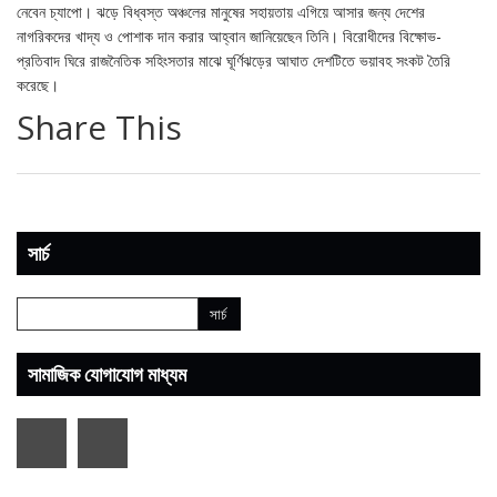
নেবেন চ্যাপো। ঝড়ে বিধ্বস্ত অঞ্চলের মানুষের সহায়তায় এগিয়ে আসার জন্য দেশের
নাগরিকদের খাদ্য ও পোশাক দান করার আহ্বান জানিয়েছেন তিনি। বিরোধীদের বিক্ষোভ-
প্রতিবাদ ঘিরে রাজনৈতিক সহিংসতার মাঝে ঘূর্ণিঝড়ের আঘাত দেশটিতে ভয়াবহ সংকট তৈরি
করেছে।
Share This
সার্চ
সামাজিক যোগাযোগ মাধ্যম