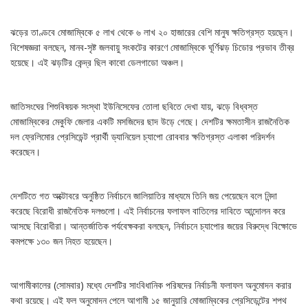
ঝড়ের তাণ্ডবে মোজাম্বিকে ৫ লাখ থেকে ৬ লাখ ২০ হাজারের বেশি মানুষ ক্ষতিগ্রস্ত হয়ছ্নে।
বিশেষজ্ঞরা বলছেন, মানব-সৃষ্ট জলবায়ু সংকটের কারণে মোজাম্বিকে ঘূর্ণিঝড় চিডোর প্রভাব তীব্র
হয়েছে। এই ঝড়টির কেন্দ্র ছিল কাবো ডেলগাডো অঞ্চল।
জাতিসংঘের শিশুবিষয়ক সংস্থা ইউনিসেফের তোলা ছবিতে দেখা যায়, ঝড়ে বিধ্বস্ত
মোজাম্বিকের মেকুফি জেলার একটি মসজিদের ছাদ উড়ে গেছে। দেশটির ক্ষমতাসীন রাজনৈতিক
দল ফ্রেলিমোর প্রেসিডেন্ট প্রার্থী ড্যানিয়েল চ্যাপো রোববার ক্ষতিগ্রস্ত এলাকা পরিদর্শন
করেছেন।
দেশটিতে গত অক্টোবরে অনুষ্ঠিত নির্বাচনে জালিয়াতির মাধ্যমে তিনি জয় পেয়েছেন বলে নিন্দা
করেছে বিরোধী রাজনৈতিক দলগুলো। এই নির্বাচনের ফলাফল বাতিলের দাবিতে আন্দোলন করে
আসছে বিরোধীরা। আন্তর্জাতিক পর্যবেক্ষকরা বলছেন, নির্বাচনে চ্যাপোর জয়ের বিরুদ্ধে বিক্ষোভে
কমপক্ষে ১৩০ জন নিহত হয়েছেন।
আগামীকালের (সোমবার) মধ্যে দেশটির সাংবিধানিক পরিষদের নির্বাচনী ফলাফল অনুমোদন করার
কথা রয়েছে। এই ফল অনুমোদন পেলে আগামী ১৫ জানুয়ারি মোজাম্বিকের প্রেসিডেন্টের শপথ