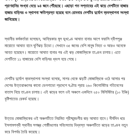
প্রাণহানির সংখ্যা বেড়ে ৯৪ জনে পৌঁছেছে। এছাড়া গত সপ্তাহের এই ঝড়ে দেশটিতে হাজার
হাজার বাড়িঘর ও স্থাপনা ক্ষতিগ্রস্ত হয়েছে বলে রোববার দেশটির দুর্যোগ ব্যবস্থাপনা সংস্থা
জানিয়েছে।
স্থানীয় কর্মকর্তারা বলেছেন, আফ্রিকার মূল ভূখণ্ডে আঘাত হানার আগে ফরাসি দ্বীপপুঞ্জ
মায়োতে আঘাত হানে ঘূর্ণিঝড় চিডো। সেখানে ৩৫ জনের বেশি মানুষ নিহত ও আরও অনেকে
আহত হয়েছেন। মায়োতে আঘাত হানার পর এই ঝড় মোজাম্বিকে তাণ্ডব চালায়। এতে
দেশটিতে ১১ হাজারের বেশি বাড়িঘর ধ্বংস হয়ে গেছে।
দেশটির দুর্যোগ ব্যবস্থাপনা সংস্থা বলেছে, সাগর থেকে ঝড়টি মোজাম্বিকে ওঠে আসার পর
দেশের উত্তরাঞ্চলের কাবো ডেলগাডো প্রদেশে ঘণ্টায় প্রায় ২৬০ কিলোমিটার গতিবেগের
বাতাস নিয়ে তাণ্ডব চালায়। এই ঝড়ের ফলে ওই অঞ্চলে একদিনে ২৫০ মিলিমিটার (১০ ইঞ্চি)
বৃষ্টিপাতের রেকর্ড হয়েছে।
উত্তর মোজাম্বিকের ওই অঞ্চলটিতে নিয়মিত গ্রীষ্মমন্ডলীয় ঝড় আঘাত হানে। দীর্ঘদিন ধরে
ইসলামপন্থী স্থানীয় সশস্ত্র গোষ্ঠীগুলোর সহিংসতায় বিধ্বস্ত অঞ্চলটিতে ঝড়ের তাণ্ডব নতুন
করে বিপর্যয় তৈরি করেছে।