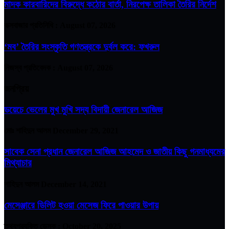
মাদক কারবারিদের বিরুদ্ধে কঠোর বার্তা, নিরপেক্ষ তালিকা তৈরির নির্দেশ
কক্সবাজার প্রতিনিধি :
August 07, 2026
‘মব’ তৈরির সংস্কৃতি গণতন্ত্রকে দুর্বল করে: ফখরুল
নিজস্ব প্রতিবেদক :
August 07, 2026
জনপ্রিয়
ডয়েচে ভেলের মুখ মুখি সদ্য বিদায়ী জেনারেল আজিজ
মোঃ শাহিদুন আলম
December 29, 2021
সাবেক সেনা প্রধান জেনারেল আজিজ আহমেদ ও জাতীয় কিছু গনমাধ্যমের
মিথ্যাচার
শাহিদুন আলম
December 14, 2021
মেসেঞ্জারে ডিলিট হওয়া মেসেজ ফিরে পাওয়ার উপায়
তথ্যপ্রযুক্তি ডেস্ক :
October 20, 2025