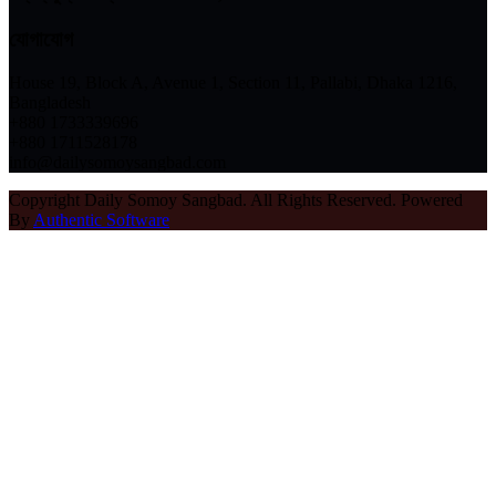
যোগাযোগ
House 19, Block A, Avenue 1, Section 11, Pallabi, Dhaka 1216,
Bangladesh
+880 1733339696
+880 1711528178
info@dailysomoysangbad.com
Copyright Daily Somoy Sangbad. All Rights Reserved. Powered
By
Authentic Software