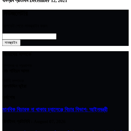
যবিপ্রবি প্রতিনিধি
December 12, 2021
নিউজলেটার
আপডেট পেতে সাবস্ক্রাইব করুন
আমাদের সম্পর্কে
সম্পাদক ও প্রকাশক
মোঃ শাহিদুন আলম
নির্বাহি সম্পাদক
আলাউদ্দিন ভুইয়া
সর্বশেষ
মানবিক বিচারক না থাকায় চ্যালেঞ্জে বিচার বিভাগ: আইনমন্ত্রী
ঝিনাইদহ প্রতিনিধি :
August 07, 2026