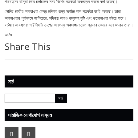
পরিবহনের রাস্তা দিয়ে চলাচলের সময় বিশেষ সতর্কতা অবলম্বন করতে বলা হয়েছে।
সৌদির জাতীয় আবহাওয়া কেন্দ্র মদিনার জন্য সর্বোচ্চ লাল সতর্কতা জারি করেছে। তারা
আবহাওয়ার পূর্বাভাসে জানিয়েছে, মদিনায় আরও বজ্রসহ বৃষ্টি এবং ঝড়োহাওয়া বইয়ে যাবে।
বর্তমান আবহাওয়া পরিস্থিতি দেশের অন্যান্য অঞ্চলগুলোতেও প্রভাব ফেলবে বলে জানান তারা।
আ/ম
Share This
সার্চ
সামাজিক যোগাযোগ মাধ্যম