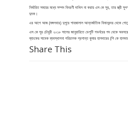
নির্ধারিত সময়ের মধ্যে সম্পদ বিবরণী দাখিল না করায় এস কে সুর, তার স্ত্রী সুপর
দুদক।
এর আগে আজ (মঙ্গলবার) দুপুরে শাহজালাল আন্তর্জাতিক বিমানবন্দর থেকে গোয়ে
এস কে সুর চৌধুরী ২০১৮ সালের জানুয়ারিতে ডেপুটি গভর্নরের পদ থেকে অব
ব্যাংকের সাবেক ব্যবস্থাপনা পরিচালক প্রশান্ত কুমার হালদারের (পি কে হা
Share This