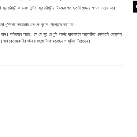
্ণা সুর চৌধুরী ও কন্যা নন্দিতা সুর চৌধুরীর বিরুদ্ধে গত ২৩ ডিসেম্বর মামলা দায়ের করে
ন্দা পুলিশের সহায়তায় এস কে সুরকে গ্রেপ্তার করা হয়।
সরে যান। অভিযোগ আছে, এস কে সুর ডেপুটি গভর্নর থাকাকালে আলোচিত এনআরবি গ্লোবাল
লদার) ঋণ কেলেঙ্কারির ঘটনায় সহযোগিতা করেছেন ও সুবিধা নিয়েছেন।