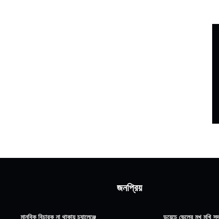
জনপ্রিয়
মানবিক বিচারক না থাকায় চ্যালেঞ্জে
ডয়েচে ভেলের মুখ মুখি সদ্