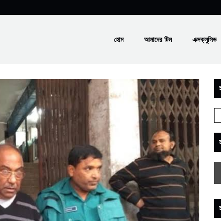
হোম
আমাদের টিম
এক্সক্লুসিভ
স