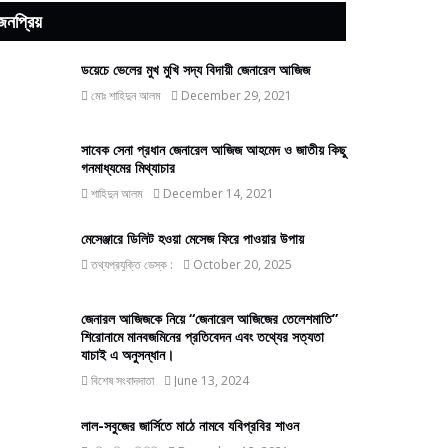
জনপ্রিয়
ডয়েচে ভেলের মুখ মুখি সদ্য বিদায়ী জেনারেল আজিজ
মোঃ শাহিদুন আলম
December 29, 2021
সাবেক সেনা প্রধান জেনারেল আজিজ আহমেদ ও জাতীয় কিছু
গনমাধ্যমের মিথ্যাচার
শাহিদুন আলম
December 14, 2021
মেসেঞ্জারে ডিলিট হওয়া মেসেজ ফিরে পাওয়ার উপায়
তথ্যপ্রযুক্তি ডেস্ক :
October 20, 2025
জেনারল আজিজকে নিয়ে “জেনারেল আজিজের তেলেশমাতি”
শিরোনামে মানবজমিনের প্রতিবেদন এবং তথ্যের সত্যতা
যাচাই এ অনুসন্ধান।
বিশেষ সংবাদদাতা
June 13, 2024
লাল-সবুজের জার্সিতে মাঠে নামবে যবিপ্রবির শাওন