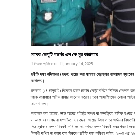
সাবেক ডেপুটি গভর্নর এস কে সুর কারাগারে
নিজস্ব প্রতিবেদক :
January 14, 2025
দুর্নীতি দমন কমিশনের (দুদক) দায়ের করা মামলায় গ্রেপ্তার বাংলাদেশ ব্যাংক
আদালত।
মঙ্গলবার (১৪ জানুয়ারি) বিকেলে তাকে ঢাকার মেট্রোপলিটন সিনিয়র স্পেশা
তাকে কারাগারে আটক রাখার আবেদন করেন। তবে আসামিপক্ষের কোনো আইনজীব
আদেশ দেন।
আবেদনে বলা হয়েছে, জ্ঞাত আয়ের বহির্ভূত সম্পদ বা সম্পত্তির মালিক হওয়ার 
বা অস্থাবর সম্পদ বা সম্পত্তি, দায়-দেনা, আয়ের উৎস ও তা অর্জনের বিস্তা
নিজ স্বাক্ষরে সম্পদ বিবরণী দাখিলের আদেশসহ সম্পদ বিবরণী ফরম গ্রহণ করেন।
বিবরণী দাখিল না করায় তার বিরুদ্ধে দুর্নীতি দমন কমিশন আইন, ২০০৪ এর ২৬