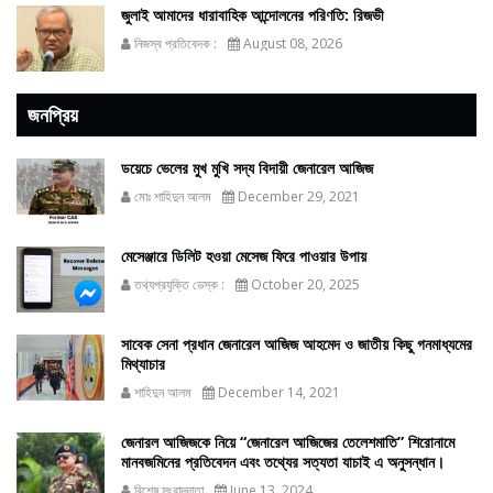
জুলাই আমাদের ধারাবাহিক আন্দোলনের পরিণতি: রিজভী
নিজস্ব প্রতিবেদক :
August 08, 2026
জনপ্রিয়
ডয়েচে ভেলের মুখ মুখি সদ্য বিদায়ী জেনারেল আজিজ
মোঃ শাহিদুন আলম
December 29, 2021
মেসেঞ্জারে ডিলিট হওয়া মেসেজ ফিরে পাওয়ার উপায়
তথ্যপ্রযুক্তি ডেস্ক :
October 20, 2025
সাবেক সেনা প্রধান জেনারেল আজিজ আহমেদ ও জাতীয় কিছু গনমাধ্যমের
মিথ্যাচার
শাহিদুন আলম
December 14, 2021
জেনারল আজিজকে নিয়ে “জেনারেল আজিজের তেলেশমাতি” শিরোনামে
মানবজমিনের প্রতিবেদন এবং তথ্যের সত্যতা যাচাই এ অনুসন্ধান।
বিশেষ সংবাদদাতা
June 13, 2024