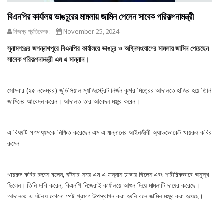
বিএনপির কার্যালয় ভাঙচুরের মামলায় জামিন পেলেন সাবেক পরিকল্পনামন্ত্রী
নিজস্ব প্রতিবেদক :
November 25, 2024
সুনামগঞ্জের জগন্নাথপুরে বিএনপির কার্যালয়ে ভাঙচুর ও অগ্নিসংযোগের মামলায় জামিন পেয়েছেন
সাবেক পরিকল্পনামন্ত্রী এম এ মান্নান।
সোমবার (২৫ নভেম্বর) জুডিসিয়াল ম্যাজিস্ট্রেট নির্জন কুমার মিত্রের আদালতে হাজির হয়ে তিনি
জামিনের আবেদন করেন। আদালত তার আবেদন মঞ্জুর করেন।
এ বিষয়টি গণমাধ্যমকে নিশ্চিত করেছেন এম এ মান্নানের আইনজীবী অ্যাডভোকেট খায়রুল কবির
রুমেন।
খায়রুল কবির রুমেন বলেন, ঘটনার সময় এম এ মান্নান ঢাকায় ছিলেন এবং শারীরিকভাবে অসুস্থ
ছিলেন। তিনি দাবি করেন, বিএনপি নিজেরাই কার্যালয়ে আগুন দিয়ে মামলাটি দায়ের করেছে।
আদালতে এ ঘটনায় কোনো স্পষ্ট প্রমাণ উপস্থাপন করা হয়নি বলে জামিন মঞ্জুর করা হয়েছে।