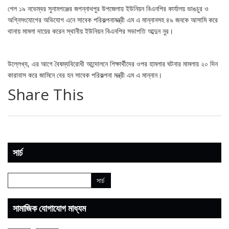
গেল ১৯ নভেম্বর সুনামগঞ্জের জগন্নাথপুর উপজেলায় ইউনিয়ন বিএনপির কার্যালয় ভাঙচুর ও
অগ্নিসংযোগের অভিযোগ এনে সাবেক পরিকল্পনামন্ত্রী এম এ মান্নানসহ ৪৯ জনকে আসামি করে
থানায় মামলা দায়ের করেন স্থানীয় ইউনিয়ন বিএনপির সভাপতি আব্দুন নুর।
উল্লেখ্য, এর আগে বৈষম্যবিরোধী আন্দোলনে শিক্ষার্থীদের ওপর হামলার ঘটনার মামলায় ২০ দিন
কারাবাস করে জামিনে বের হন সাবেক পরিকল্পনা মন্ত্রী এম এ মান্নান।
Share This
সার্চ
সামাজিক যোগাযোগ মাধ্যম