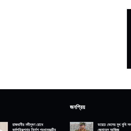
জনপ্রিয়
রাজধানীর নদীদূষণ রোধে
ডয়েচে ভেলের মুখ মুখি সদ্
কর্মপরিকল্পনার নির্দেশ প্রধানমন্ত্রীর
জেনারেল আজিজ