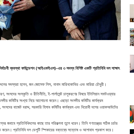
ক নির্বাচনী ব্যবস্থা ফাউন্ডেশন (আইএফইএস)-এর ৩ সদস্য বিশিষ্ট একটি প্রতিনিধি দল সাক্ষাৎ
ধি দলের সদস্যরা হলেন, জন জোসেফ লিস, নানাদ মারিনকোভিচ এবং মারিয়া চৌধুরী।
রণ, সংসদের সংস্কৃতি ও রীতিনীতি, ই-পার্লামেন্ট চালুকরণের বিষয়ে ইটালিয়ান সফটওয়্যার
সংসদীয় কমিটির সংখ্যা নিয়ে আলোচনা করেন। এছাড়া সংসদীয় কমিটির কার্যক্রম
ংসদের বাজেট বরাদ্দ, সরকারি হিসাব কমিটির কার্যক্রম এবং বিরোধী দলের ওয়াকআউটের
রশ্নের জবাবে প্রতিনিধিদলের কাছে তার পরিকল্পনা তুলে ধরেন। তিনি গণতন্ত্রের সঠিক চর্চার
যক্ত করেন। প্রতিনিধি দল ডেপুটি স্পিকারের বক্তব্যে সন্তোষ ও আশাবাদ প্রকাশ করে।