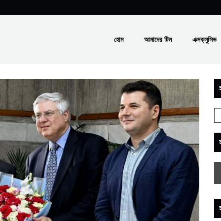
হোম
আমাদের টিম
এক্সক্লুসিভ
স