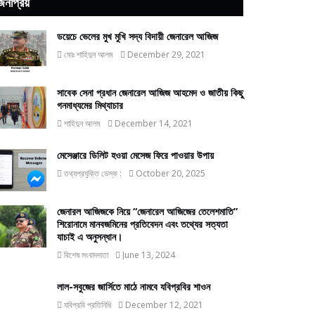
জনপ্রিয়
ডয়েচে ভেলের মুখ মুখি সদ্য বিদায়ী জেনারেল আজিজ
মোঃ শাহিদুন আলম
December 29, 2021
সাবেক সেনা প্রধান জেনারেল আজিজ আহমেদ ও জাতীয় কিছু
গনমাধ্যমের মিথ্যাচার
শাহিদুন আলম
December 14, 2021
মেসেঞ্জারে ডিলিট হওয়া মেসেজ ফিরে পাওয়ার উপায়
তথ্যপ্রযুক্তি ডেস্ক :
October 20, 2025
জেনারল আজিজকে নিয়ে “জেনারেল আজিজের তেলেশমাতি”
শিরোনামে মানবজমিনের প্রতিবেদন এবং তথ্যের সত্যতা
যাচাই এ অনুসন্ধান।
বিশেষ সংবাদদাতা
June 13, 2024
লাল-সবুজের জার্সিতে মাঠে নামবে যবিপ্রবির শাওন
যবিপ্রবি প্রতিনিধি
December 12, 2021