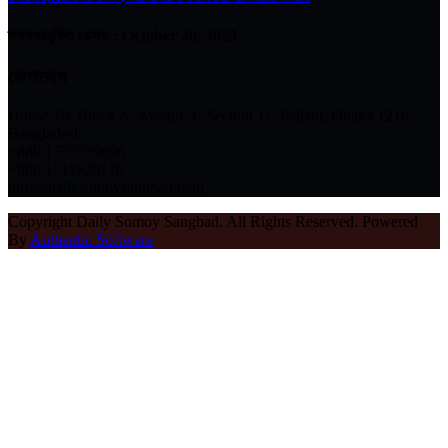
তথ্যপ্রযুক্তি ডেস্ক :
October 20, 2025
যোগাযোগ
House 19, Block A, Avenue 1, Section 11, Pallabi, Dhaka 1216,
Bangladesh
+880 1733339696
+880 1711528178
info@dailysomoysangbad.com
Copyright Daily Somoy Sangbad. All Rights Reserved. Powered
By
Authentic Software