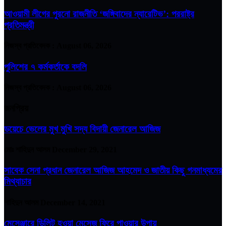
আওয়ামী লীগের পুরনো রাজনীতি ‘জঙ্গিবাদের ন্যারেটিভ’: পররাষ্ট্র
প্রতিমন্ত্রী
নিজস্ব প্রতিবেদক :
August 06, 2026
পুলিশের ৭ কর্মকর্তাকে বদলি
নিজস্ব প্রতিবেদক :
August 06, 2026
জনপ্রিয়
ডয়েচে ভেলের মুখ মুখি সদ্য বিদায়ী জেনারেল আজিজ
মোঃ শাহিদুন আলম
December 29, 2021
সাবেক সেনা প্রধান জেনারেল আজিজ আহমেদ ও জাতীয় কিছু গনমাধ্যমের
মিথ্যাচার
শাহিদুন আলম
December 14, 2021
মেসেঞ্জারে ডিলিট হওয়া মেসেজ ফিরে পাওয়ার উপায়