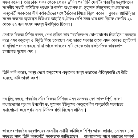
সফর করেন। তার ঢাকা সফর থেকে ফেরার দু’দিন পর তিনি দেশটির পররাষ্ট্র মন্ত্রণালয়ের
সংসদীয় স্থায়ী কমিটিকে প্রধান উপদেষ্টা অধ্যাপক ড. মুহাম্মদ ইউনূসসহ বাংলাদেশের
অন্তর্বর্তী সরকারের শীর্ষ কর্মকর্তাদের সঙ্গে বৈঠকের বিষয়ে ব্রিফ করেন। বুধবার নয়াদিল্লির
সংসদ ভবনের অ্যানেক্স বিল্ডিংয়ে আড়াই ঘণ্টারও বেশি সময় ধরে চলা ব্রিফে দেশটির ২১
থেকে ২২ জন সংসদ সদস্য উপস্থিত ছিলেন।
সেখানে বিক্রম মিশ্রি বলেন, শেখ হাসিনা তার “ব্যক্তিগত যোগাযোগের ডিভাইস” ব্যবহার
করে এসব বক্তব্য ও বিবৃতি দিয়ে চলেছেন এবং ভারত সরকার তাকে এমন কোনও প্ল্যাটফর্ম
বা সুবিধা প্রদান করছে না যা তাকে ভারতের মাটি থেকে তার রাজনৈতিক কার্যকলাপ
চালানোর সুযোগ দেয়।
তিনি দাবি করেন, অন্য দেশে হস্তক্ষেপ এড়ানোর জন্য ভারতের ঐতিহ্যবাহী যে রীতি
রয়েছে, এটি তারই অংশ।
দ্য হিন্দু বলছে, পররাষ্ট্র সচিব বিক্রম মিশ্রির এমন মন্তব্য বেশ তাৎপর্যপূর্ণ, কারণ
বাংলাদেশের প্রধান উপদেষ্টা ড. মুহাম্মদ ইউনূসের নেতৃত্বাধীন অন্তর্বর্তী সরকারের
সমালোচনা করে প্রায় নানা ভিডিও বার্তা দিচ্ছেন হাসিনা।
ভারতের পররাষ্ট্র মন্ত্রণালয়ের সংসদীয় স্থায়ী কমিটিকে মিশ্রি আরও জানান, সোমবার ঢাকা
সফরের সময় তিনি অন্তর্বর্তী সরকারকে জানিয়েছেন— বাংলাদেশের সাথে ভারতের সম্পর্ক