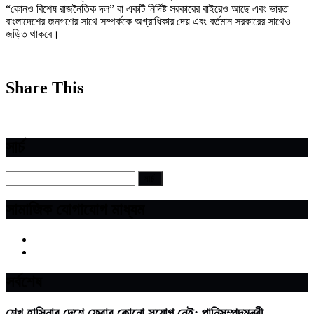
“কোনও বিশেষ রাজনৈতিক দল” বা একটি নির্দিষ্ট সরকারের বাইরেও আছে এবং ভারত
বাংলাদেশের জনগণের সাথে সম্পর্ককে অগ্রাধিকার দেয় এবং বর্তমান সরকারের সাথেও
জড়িত থাকবে।
Share This
সার্চ
সামাজিক যোগাযোগ মাধ্যম
সর্বশেষ
শেখ হাসিনার দেশে ফেরার কোনো সুযোগ নেই: পানিসম্পদমন্ত্রী