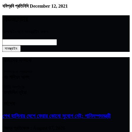
যবিপ্রবি প্রতিনিধি
December 12, 2021
নিউজলেটার
আপডেট পেতে সাবস্ক্রাইব করুন
আমাদের সম্পর্কে
সম্পাদক ও প্রকাশক
মোঃ শাহিদুন আলম
নির্বাহি সম্পাদক
আলাউদ্দিন ভুইয়া
সর্বশেষ
শেখ হাসিনার দেশে ফেরার কোনো সুযোগ নেই: পানিসম্পদমন্ত্রী
নিজস্ব প্রতিবেদক :
August 07, 2026