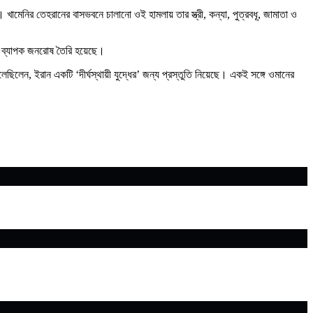
ামেনির তেহরানের বাসভবনে চালানো ওই হামলায় তার স্ত্রী, কন্যা, পুত্রবধূ, জামাতা ও
নায় ব্যাপক জনরোষ তৈরি হয়েছে।
েছিলেন, ইরান একটি ‘দীর্ঘস্থায়ী যুদ্ধের’ জন্য প্রস্তুতি নিয়েছে। একই সঙ্গে ওমানের