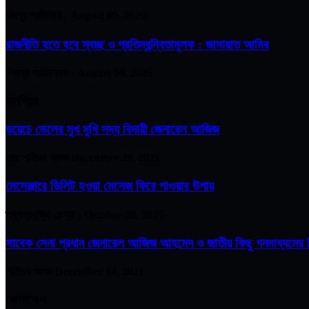
চাঁদপুর প্রতিনিধি :
August 09, 2026
রাজনীতি হতে হবে স্বচ্ছ ও প্রতিদ্বন্দ্বিতামূলক : জামায়াত আমির
নিজস্ব প্রতিবেদক :
August 09, 2026
জনপ্রিয়
ডয়েচে ভেলের মুখ মুখি সদ্য বিদায়ী জেনারেল আজিজ
মোঃ শাহিদুন আলম
December 29, 2021
মেসেঞ্জারে ডিলিট হওয়া মেসেজ ফিরে পাওয়ার উপায়
তথ্যপ্রযুক্তি ডেস্ক :
October 20, 2025
সাবেক সেনা প্রধান জেনারেল আজিজ আহমেদ ও জাতীয় কিছু গনমাধ্যমের ম
শাহিদুন আলম
December 14, 2021
যোগাযোগ