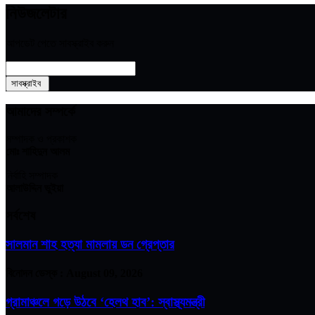
নিউজলেটার
আপডেট পেতে সাবস্ক্রাইব করুন
আমাদের সম্পর্কে
সম্পাদক ও প্রকাশক
মোঃ শাহিদুন আলম
নির্বাহি সম্পাদক
আলাউদ্দিন ভুইয়া
সর্বশেষ
সালমান শাহ হত্যা মামলায় ডন গ্রেপ্তার
বিনোদন ডেস্ক :
August 09, 2026
গ্রামাঞ্চলে গড়ে উঠবে ‘হেলথ হাব’: স্বাস্থ্যমন্ত্রী