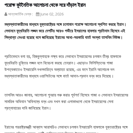
পরোক্ষ কূটনৈতিক আলোচনা থেকে সরে দাঁড়াল ইরান
আন্তজার্তিক ডেস্ক :
June 02, 2026
মধ্যস্থতাকারীদের মাধ্যমে যুক্তরাষ্ট্রের সঙ্গে চলোমান পরোক্ষ আলোচনা স্থগিত করছে ইরান।
লেবাননে যুদ্ধবিরতি লঙ্ঘন করে দেশটির আরও গভীরে ইসরালের হামলার প্রতিবাদ হিসেবে এই
সিদ্ধান্ত নেওয়া হয়েছে বলে জানিয়েছে ইরানের আধা-সরকারি বার্তা সংস্থা তাসনিম নিউজ।
প্রতিবেদনে বলা হয়, হিজবুল্লাহকে লক্ষ্য করে লেবাননে ইসরায়েলের চলমান তীব্র হামলাকে
যুদ্ধবিরতি চুক্তির লঙ্ঘন বলে বিবেচনা করছে তেহরান। এছাড়াও ফিলিস্তিনের গাজা
উপত্যকাতেও ইসরায়েলি দখলদারিত্ব অব্যাহত রয়েছে, এর ফলে ইরানি আলোচক দল
মধ্যস্থতাকারীদের মাধ্যমে ওয়াশিংটনের সঙ্গে বার্তা আদান-প্রদান বন্ধ করে দিয়েছে।
তাসনিম আরও জানায়, আলোচনা পুনরায় শুরু করার পূর্বশর্ত হিসেবে গাজা ও লেবাননে ইসরায়েলের
সামরিক অভিযান ‘অবিলম্বে বন্ধ এবং দখল করা এলাকাগুলো থেকে ইসরায়েলের সেনা
প্রত্যাহারের দাবি জানিয়েছে ইরান।
ইরানের পররাষ্ট্রমন্ত্রী আব্বাস আরাঘচিও লেবাননে চলমান ইসরায়েলি হামলাকে যুক্তরাষ্ট্রের সঙ্গে