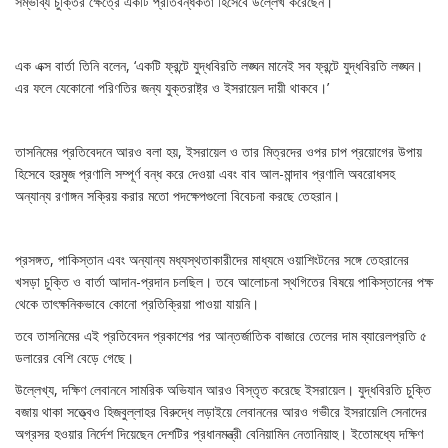
সম্ভাব্য চুক্তির ক্ষেত্রে একটি প্রতিবন্ধকতা হিসেবে উল্লেখ করেছেন।
এক এক্স বার্তা তিনি বলেন, ‘একটি ফ্রন্টে যুদ্ধবিরতি লঙ্ঘন মানেই সব ফ্রন্টে যুদ্ধবিরতি লঙ্ঘন।
এর ফলে যেকোনো পরিণতির জন্য যুক্তরাষ্ট্র ও ইসরায়েল দায়ী থাকবে।’
তাসনিমের প্রতিবেদনে আরও বলা হয়, ইসরায়েল ও তার মিত্রদের ওপর চাপ প্রয়োগের উপায়
হিসেবে হরমুজ প্রণালি সম্পূর্ণ বন্ধ করে দেওয়া এবং বাব আল-মান্দাব প্রণালি অবরোধসহ
অন্যান্য রণাঙ্গন সক্রিয় করার মতো পদক্ষেপগুলো বিবেচনা করছে তেহরান।
প্রসঙ্গত, পাকিস্তান এবং অন্যান্য মধ্যস্থতাকারীদের মাধ্যমে ওয়াশিংটনের সঙ্গে তেহরানের
খসড়া চুক্তি ও বার্তা আদান-প্রদান চলছিল। তবে আলোচনা স্থগিতের বিষয়ে পাকিস্তানের পক্ষ
থেকে তাৎক্ষনিকভাবে কোনো প্রতিক্রিয়া পাওয়া যায়নি।
তবে তাসনিমের এই প্রতিবেদন প্রকাশের পর আন্তর্জাতিক বাজারে তেলের দাম ব্যারেলপ্রতি ৫
ডলারের বেশি বেড়ে গেছে।
উল্লেখ্য, দক্ষিণ লেবাননে সামরিক অভিযান আরও বিস্তৃত করেছে ইসরায়েল। যুদ্ধবিরতি চুক্তি
বজায় থাকা সত্ত্বেও হিজবুল্লাহর বিরুদ্ধে লড়াইয়ে লেবাননের আরও গভীরে ইসরায়েলি সেনাদের
অগ্রসর হওয়ার নির্দেশ দিয়েছেন দেশটির প্রধানমন্ত্রী বেনিয়ামিন নেতানিয়াহু। ইতোমধ্যে দক্ষিণ