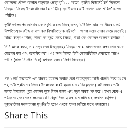
লেবাননের কৌশলগতভাবে অত্যন্ত গুরুত্বপূর্ণ ৯০০ বছরের প্রাচীন ‘বিউফোর্ট দুর্গ’ নিজেদের
নিয়ন্ত্রণে নিয়েছে ইসরায়েলি সামরিক বাহিনী। স্থানীয়ভাবে এটি ‘কালাত আল-শাকিফ’ নামেও
পরিচিত।
দূর্গটি দখলের পর রোববার এক বিবৃতিতে নেতানিয়াহু বলেন, ‘এটি ছিল আমাদের নীতির একটি
নিষ্পত্তিমূলক স্টেজ বা ধাপ এবং নিষ্পত্তিমূলক পরিবর্তন। আমরা ভয়ের দেয়াল ভেঙে ফেলেছি।
আমরা উদ্যোগ নিচ্ছি, আমরা সব ফ্রন্ট যেমন: সিরিয়া, গাজা এবং লেবাননে অভিযান চালাচ্ছি।’
তিনি আরও বলেন, তার লক্ষ্য হলো হিজবুল্লাহর নিয়ন্ত্রণে থাকা জায়গাগুলোর ওপর দখল আরো
জোরদার করা এবং প্রসারিত করা। এর অংশ হিসেবে তিনি সেনাবাহিনীকে লেবাননের আরও
গভীরে (জাহরানি নদীর দিকে) অগ্রসর হওয়ার নির্দেশ দিয়েছেন।
গত ২ মার্চ ইসরায়েলি এক হামলায় ইরানের সর্বোচ্চ নেতা আয়াতুল্লাহ আলী খামেনি নিহত হওয়ার
পর, পাল্টা প্রতিশোধ হিসেবে ইসরায়েলে রকেট হামলা চালায় হিজবুল্লাহ। ওই হামলার পাল্টা
জবাবে ইসরায়েল পুরো লেবানন জুড়ে বিমান হামলা এবং স্থল হামলা শুরু করে। তখন থেকে এ
পর্যন্ত ৩ হাজার ৩০০ জনেরও বেশি মানুষ নিহত হয়েছে বলে জানিয়েছে লেবানন কর্তৃপক্ষ।
যুক্তরাষ্ট্রের মধ্যস্ততায় যুদ্ধবিরতি হলেও এখনো হামলা চালিয়ে যাচ্ছে ইসরায়েল।
Share This