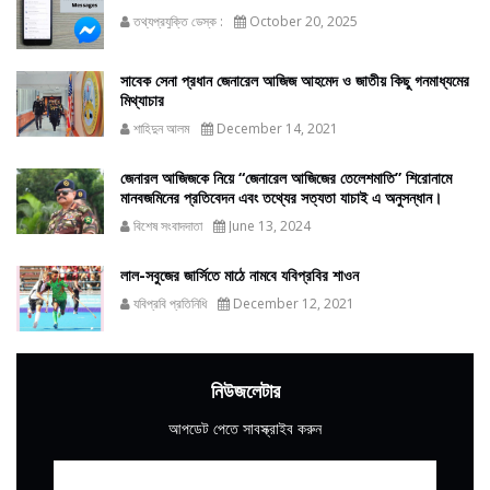
তথ্যপ্রযুক্তি ডেস্ক :
October 20, 2025
সাবেক সেনা প্রধান জেনারেল আজিজ আহমেদ ও জাতীয় কিছু গনমাধ্যমের
মিথ্যাচার
শাহিদুন আলম
December 14, 2021
জেনারল আজিজকে নিয়ে “জেনারেল আজিজের তেলেশমাতি” শিরোনামে
মানবজমিনের প্রতিবেদন এবং তথ্যের সত্যতা যাচাই এ অনুসন্ধান।
বিশেষ সংবাদদাতা
June 13, 2024
লাল-সবুজের জার্সিতে মাঠে নামবে যবিপ্রবির শাওন
যবিপ্রবি প্রতিনিধি
December 12, 2021
নিউজলেটার
আপডেট পেতে সাবস্ক্রাইব করুন